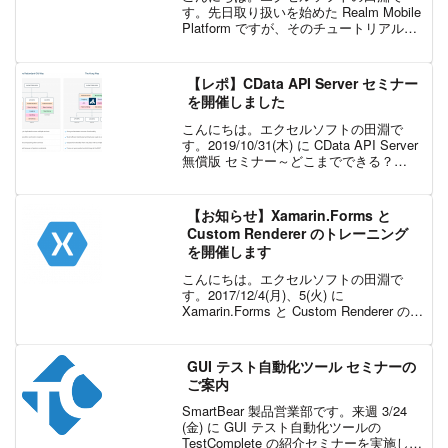
す。先日取り扱いを始めた Realm Mobile
Platform ですが、そのチュートリアルを
Xamarin.Forms で作るハンズオンを開催
します。日時：2017/9/27(水) 14:00~17...
【レポ】CData API Server セミナー
を開催しました
こんにちは。エクセルソフトの田淵で
す。2019/10/31(木) に CData API Server
無償版 セミナー～どこまでできる？
CData API Server 無償版～｜
EventRegist（イベントレジスト） とい
うセミナー...
【お知らせ】Xamarin.Forms と
Custom Renderer のトレーニング
を開催します
こんにちは。エクセルソフトの田淵で
す。2017/12/4(月)、5(火) に
Xamarin.Forms と Custom Renderer のト
レーニングを開催します。
Xamarin.Forms で標準の UI だけではユ
ーザーが満足する...
GUI テスト自動化ツール セミナーの
ご案内
SmartBear 製品営業部です。来週 3/24
(金) に GUI テスト自動化ツールの
TestComplete の紹介セミナーを実施しま