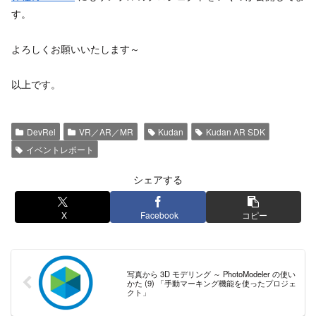
す。
よろしくお願いいたします～
以上です。
DevRel
VR／AR／MR
Kudan
Kudan AR SDK
イベントレポート
シェアする
X
Facebook
コピー
写真から 3D モデリング ～ PhotoModeler の使い
かた (9) 「手動マーキング機能を使ったプロジェ
クト」