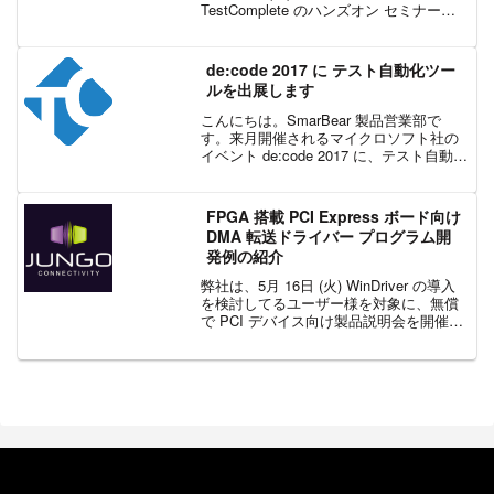
TestComplete のハンズオン セミナーを
開催します。昨年から定期的に開催して
いるハンズオン セミナーですが、東京以
外での開催を希望される声も多く...
de:code 2017 に テスト自動化ツー
ルを出展します
こんにちは。SmarBear 製品営業部で
す。来月開催されるマイクロソフト社の
イベント de:code 2017 に、テスト自動化
ツールの TestComplete を出展します。
弊社はパートナーである、インフラジス
ティックス・ジャパン社、...
FPGA 搭載 PCI Express ボード向け
DMA 転送ドライバー プログラム開
発例の紹介
弊社は、5月 16日 (火) WinDriver の導入
を検討してるユーザー様を対象に、無償
で PCI デバイス向け製品説明会を開催す
ることを決定しました。これに伴い、弊
社の製品ページにて、Jungo 社の
WinDriver PCI を使...