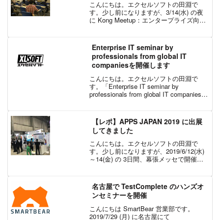
こんにちは。エクセルソフトの田淵で
す。少し前になりますが、3/14(水) の夜
に Kong Meetup：エンタープライズ向け
API／マイクロサービス管理ツールを学ぼ
う と題して API Management の Kong の
Meetup...
Enterprise IT seminar by
professionals from global IT
companiesを開催します
こんにちは。エクセルソフトの田淵で
す。「Enterprise IT seminar by
professionals from global IT companies
~Beyond Global-Japan gaps in Enterpr...
【レポ】APPS JAPAN 2019 に出展
してきました
こんにちは。エクセルソフトの田淵で
す。少し前になりますが、2019/6/12(水)
～14(金) の 3日間、幕張メッセで開催さ
れた APSS JAPAN 2019 に Kudan AR
SDK を出展いたしました。前回、
2019/5/8(水...
名古屋で TestComplete のハンズオ
ンセミナーを開催
こんにちは SmartBear 営業部です。
2019/7/29 (月) に名古屋にて