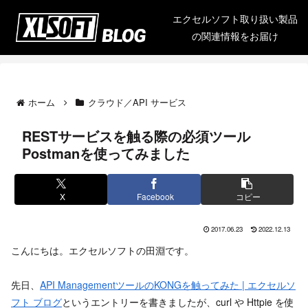
エクセルソフト取り扱い製品
の関連情報をお届け
ホーム
クラウド／API サービス
RESTサービスを触る際の必須ツール
Postmanを使ってみました
X
Facebook
コピー
2017.06.23
2022.12.13
こんにちは。エクセルソフトの田淵です。
先日、
API ManagementツールのKONGを触ってみた | エクセルソ
フト ブログ
というエントリーを書きましたが、curl や Httpie を使