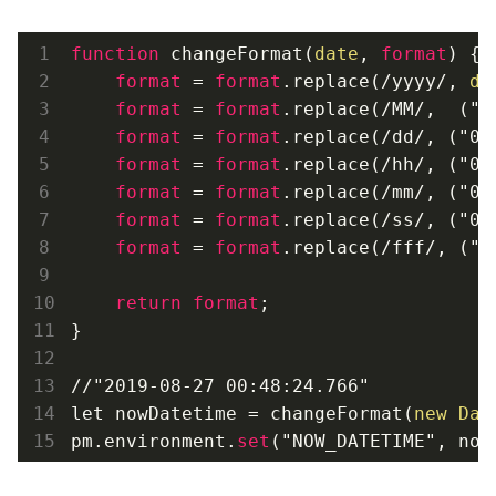
function
 changeFormat(
date
, 
format
) {

format
 = 
format
.replace(/yyyy/, 
da
format
 = 
format
.replace(/MM/,  ("0
format
 = 
format
.replace(/dd/, ("0"
format
 = 
format
.replace(/hh/, ("0"
format
 = 
format
.replace(/mm/, ("0"
format
 = 
format
.replace(/ss/, ("0"
format
 = 
format
.replace(/fff/, ("0
return
format
;

}

//"2019-08-27 00:48:24.766"

let nowDatetime = changeFormat(
new
Dat
pm.environment.
set