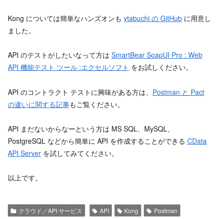
Kong については簡単なハンズオンも
ytabuchi の GitHub
に用意し
ました。
API のテストがしたいなって方は
SmartBear SoapUI Pro : Web
API 機能テスト ツール :エクセルソフト
をお試しください。
API のコントラクト テストに興味がある方は、
Postman と Pact
の違いに関する記事
もご覧ください。
API まだないからなーという方は MS SQL、MySQL、
PostgreSQL などから簡単に API を作成することができる
CData
API Server
を試してみてください。
以上です。
クラウド／API サービス
API
Kong
Postman