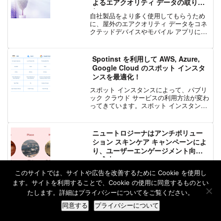
よるエアクオリティ データの取り入
れ
自社製品をより多く使用してもらうため
に、屋外のエアクオリティ データをコネ
クテッドデバイスやモバイル アプリに提
供しようと思ったことはありますか？ラ
イバルを上回るには？空気清浄機メーカ
ーであれば、エアクオリティ データを製
Spotinst を利用して AWS, Azure,
品に組み込むことで...
Google Cloud のスポット インスタ
ンスを最適化！
スポット インスタンスによって、パブリ
ック クラウド サービスの利用方法が変わ
ってきています。スポット インスタンス
は、クラウド プロバイダーが提供する短
期間のインスタンスで、On-Demand (オ
ンデマンド) または Reserved ...
ニュートロジーナはアンチポリュー
ション スキンケア キャンペーンによ
り、ユーザーエンゲージメント向上
に成功
毎日、世界中の 10人のうち 9人が呼吸す
る空気中に含まれる微小な汚染物質を吸
このサイトでは、サイトや広告を改善するために Cookie を使用し
い込んでいます。健康全般に計り知れな
ます。サイトを利用することで、Cookie の使用に同意するものとい
い有害な影響を及ぼすだけでなく、有害
たします。詳細はプライバシーについてをご覧ください。
な大気汚染への暴露は、私たちの体の中
で最も大きな器官である皮膚にも影響を
同意する
プライバシーについて
与えます。学術研究...
ホーム
検索
トップ
サイドバー