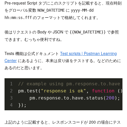
Pre-request Script タブにこのスクリプトを記載すると、現在時刻
をグローバル変数
に
NOW_DATETIME
yyyy-MM-dd
のフォーマットで格納してくれます。
hh:mm:ss.fff
後はリクエストの Body や JSON で
で参照
{{NOW_DATETIME}}
できます。むっちゃ便利ですね。
Tests 機能は公式ドキュメント
Test scripts | Postman Learning
Center
にあるように、本来は戻り値をテストする。などのために
あるのだと思います。
// example using pm.response.to.have
pm.test(
"response is ok"
, 
function
()
 
    pm.response.to.have.status(
200
);

上記のように記載すると、レスポンスコードが 200 の場合にテス