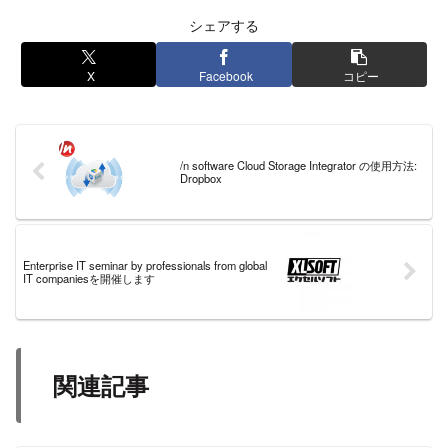
シェアする
X
Facebook
コピー
/n software Cloud Storage Integrator の使用方法:
Dropbox
Enterprise IT seminar by professionals from global
IT companiesを開催します
関連記事