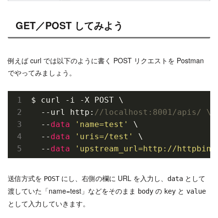
GET／POST してみよう
例えば curl では以下のように書く POST リクエストを Postman
でやってみましょう。
$ curl -i -X POST \

  --url http:
//localhost:8001/apis/ \
  --
data
'name=test'
 \

  --
data
'uris=/test'
 \

  --
data
'upstream_url=http://httpbin.
送信方式を
にし、右側の欄に URL を入力し、
として
POST
data
渡していた「name=test」などをそのまま
の
と
body
key
value
として入力していきます。