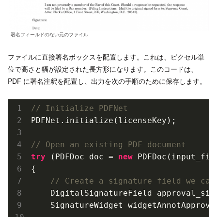
署名フィールドのない元のファイル
ファイルに直接署名ボックスを配置します。これは、ピクセル単
位で高さと幅が設定された長方形になります。このコードは、
PDF に署名注釈を配置し、出力を次の手順のために保存します。
// Initialize PDFNet
PDFNet
.
initialize(licenseKey);

// Open an existing PDF document
try
 (PDFDoc doc = 
new
PDFDoc(
input_fil
{

// Create a signature field we can
    DigitalSignatureField approval_sig
    SignatureWidget widgetAnnotApprova