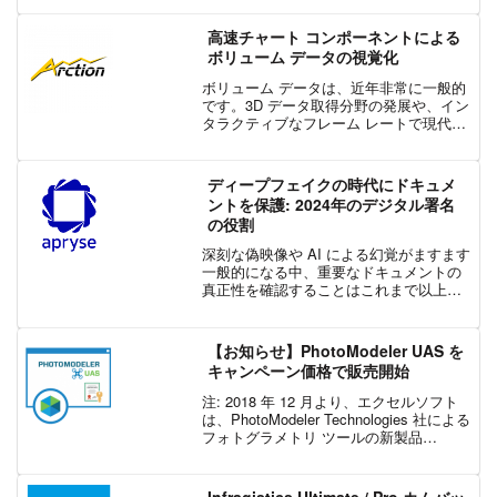
降、4 本のチュートリアル動画を公開し
ています。PhotoModeler ...
高速チャート コンポーネントによる
ボリューム データの視覚化
ボリューム データは、近年非常に一般的
です。3D データ取得分野の発展や、イン
タラクティブなフレーム レートで現代の
オフィス ワークステーションにおける高
度な視覚化を実現する可能性により、こ
のデータセット タイプは急速に成長する
ディープフェイクの時代にドキュメ
ことが予測さ...
ントを保護: 2024年のデジタル署名
の役割
深刻な偽映像や AI による幻覚がますます
一般的になる中、重要なドキュメントの
真正性を確認することはこれまで以上に
重要です。ハッシングや PKI などのデジ
タル署名技術がどのように信頼を築き、
本物で改ざんされていないドキュメント
【お知らせ】PhotoModeler UAS を
を確実にする...
キャンペーン価格で販売開始
注: 2018 年 12 月より、エクセルソフト
は、PhotoModeler Technologies 社による
フォトグラメトリ ツールの新製品
PhotoModeler Premium の販売を開始し
ました。また、新製品のリリースをもっ
て...