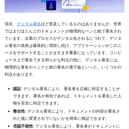
現在、
デジタル署名
ほど普及しているものはありませんが、世界
ではまだほとんどのドキュメントが物理的なペンと紙で署名され
ています。企業のプロセスがデジタル化されるにつれて、デジタ
ル署名の成長は爆発的に増加し続け、アプリケーションがこのニ
ーズをサポートすることがますます重要になっています。コンピ
ュータ上で署名できる明らかな利点の他に、デジタル署名には、
物理的な署名やインクと紙の署名の電子版といった、いくつかの
利点があります。
認証
: デジタル署名により、署名者を正確に特定することが
できます。署名が有効であれば、ドキュメントを署名した人
物を安全に特定できます。
整合性
: デジタル署名により、ドキュメントの内容が署名さ
れた後に変更されていないかを簡単に検証できます。
否認不能性
: デジタル署名により、署名者がドキュメントに