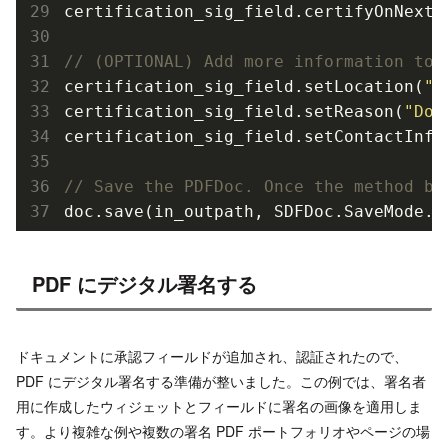
certification_sig_field.certify
OnNextS
// (OPTIONAL) Add more information to 
certification_sig_field.set
Location(
"D
certification_sig_field.set
Reason(
"Doc
certification_sig_field.set
ContactInfo
// Save the PDFDoc. Once the method be
doc.save(in_outpath, SDFDoc.SaveMode.N
PDF にデジタル署名する
ドキュメントに承認フィールドが追加され、認証されたので、
PDF にデジタル署名する準備が整いました。この例では、署名者
用に作成したウィジェットとフィールドに署名の画像を適用しま
す。より複雑な例や複数の署名 PDF ポートフォリオやページの場