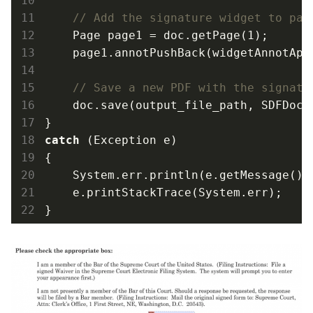
// Add the signature widget to pag
    Page page1 = doc.get
Page(1)
;

    page1.annot
PushBack(
widgetAnnotApp
// Save a new PDF with the signatu
    doc.save(output_file_path, SDFDoc.
catch
 (Exception e)

{

System
.
err.println(e.get
Message()
);
    e.print
StackTrace(System.
err
)
;

}