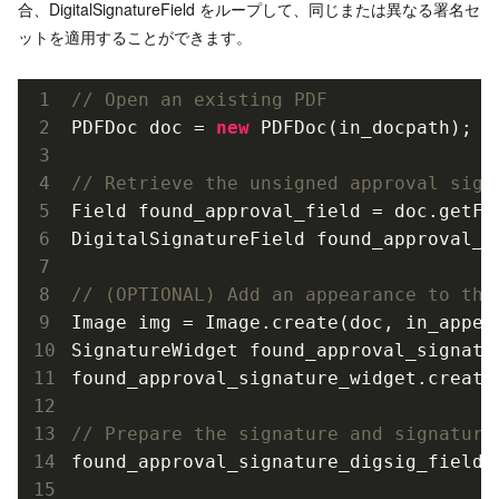
合、DigitalSignatureField をループして、同じまたは異なる署名セ
ットを適用することができます。
// Open an existing PDF
PDFDoc doc = 
new
PDFDoc(
in_docpath
)
;

// Retrieve the unsigned approval sign
Field found_approval_field = doc.get
Fi
DigitalSignatureField found_approval_s
// (OPTIONAL) Add an appearance to the
Image img = 
Image
.
create(doc, in_appea
SignatureWidget found_approval_signatu
found_approval_signature_widget.create
// Prepare the signature and signature
found_approval_signature_digsig_field.