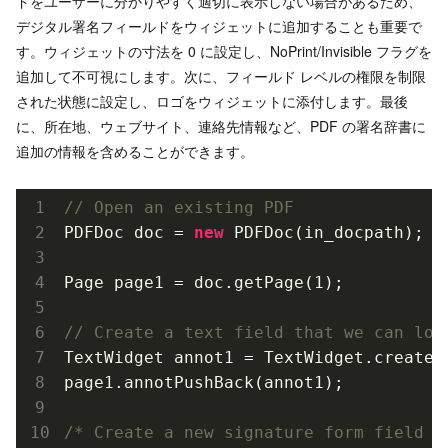
ドをユーザーに分かりやすく適切に表示しない場合があるため、
デジタル署名フィールドをウィジェットに追加することも重要で
す。ウィジェットの寸法を 0 に設定し、NoPrint/Invisible フラグを
追加して不可視にします。次に、フィールド レベルの権限を制限
された状態に設定し、ロゴをウィジェットに添付します。最後
に、所在地、ウェブサイト、連絡先情報など、PDF の署名辞書に
追加の情報を含めることができます。
// Open an existing PDF
PDFDoc doc = 
new
PDFDoc(
in_docpath
)
;

Page page1 = doc.get
Page(1)
;

// Create a text field that we can loc
TextWidget annot1 = 
TextWidget
.
create(
page1.annot
PushBack(
annot1
)
;

/* Create a new signature form field i