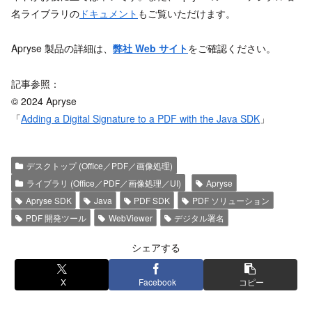
名ライブラリの
ドキュメント
もご覧いただけます。
Apryse 製品の詳細は、
弊社 Web サイト
をご確認ください。
記事参照：
© 2024 Apryse
「
Adding a Digital Signature to a PDF with the Java SDK
」
デスクトップ (Office／PDF／画像処理)
ライブラリ (Office／PDF／画像処理／UI)
Apryse
Apryse SDK
Java
PDF SDK
PDF ソリューション
PDF 開発ツール
WebViewer
デジタル署名
シェアする
X
Facebook
コピー