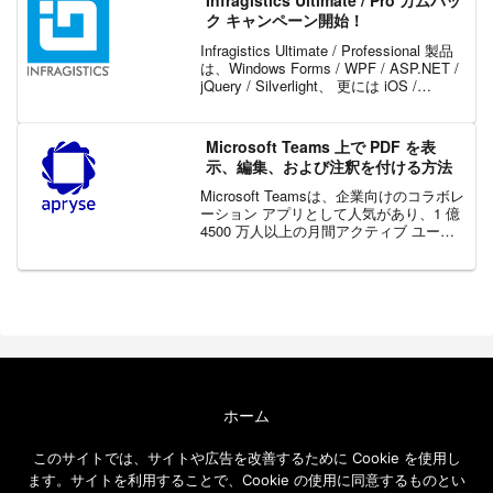
Infragistics Ultimate / Pro カムバッ
ク キャンペーン開始！
Infragistics Ultimate / Professional 製品
は、Windows Forms / WPF / ASP.NET /
jQuery / Silverlight、 更には iOS /
Android まで幅広いプラ...
Microsoft Teams 上で PDF を表
示、編集、および注釈を付ける方法
Microsoft Teamsは、企業向けのコラボレ
ーション アプリとして人気があり、1 億
4500 万人以上の月間アクティブ ユーザ
ーと 50 万以上の組織が Teams に依存し
ています。しかし、これまでは Teams で
PDF の...
ホーム
エクセルソフト ブログについて
このサイトでは、サイトや広告を改善するために Cookie を使用し
免責事項
ます。サイトを利用することで、Cookie の使用に同意するものとい