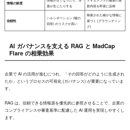
情報が古くなったり、矛
ドキュメントの最新の更
情報の鮮度
盾が生じたりする
新内容を即座に反映
検索された確かな情報に
ハルシネーション (嘘の
信頼性
基づく (グラウンディン
回答) のリスクが高い
グ)
AI ガバナンスを支える RAG と MadCap
Flare の相乗効果
企業で AI の活用が進むにつれ、「その回答がどのように生成され
たか」というプロセスの可視化 (ガバナンス) が重要になっていま
す。
RAG は、信頼できる情報源を優先的に参照させることで、企業の
コンプライアンスや審査基準に配慮した AI 運用を実現しやすくし
ます。