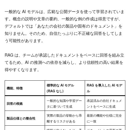
一般的な AI モデルは、広範な公開データを使って学習されていま
す。概念の説明や文章の要約、一般的な例の作成は得意ですが、
デフォルトでは「あなたの会社の製品や固有のドキュメント」を
知りません。そのため、自信たっぷりに不正確な回答をしてしま
う可能性があります。
RAG は、チームが承認したドキュメントをベースに回答を組み立
てるため、AI の推測への依存を減らし、より信頼性の高い結果を
得やすくなります。
標準的な AI モデル
RAG を導入した AI モデ
機能、特徴
(RAG なし)
ル
一般的な知識や学習デー
承認済みの自社ドキュメ
回答の根拠
タに基づいて生成
ントをベースに生成
実際の製品の挙動から乖
最新の機能や仕様に完全
製品仕様との整合性
離するリスクがある
に一致