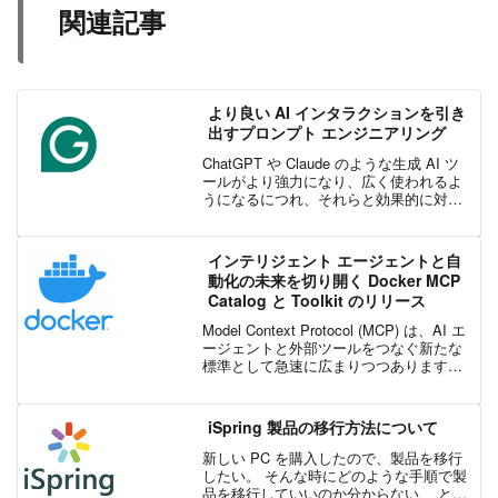
関連記事
より良い AI インタラクションを引き
出すプロンプト エンジニアリング
ChatGPT や Claude のような生成 AI ツ
ールがより強力になり、広く使われるよ
うになるにつれ、それらと効果的に対話
する能力は不可欠なスキルとなっていま
す。そこでプロンプト エンジニアリング
の出番です。正確で構造化されたプロン
インテリジェント エージェントと自
プ...
動化の未来を切り開く Docker MCP
Catalog と Toolkit のリリース
Model Context Protocol (MCP) は、AI エ
ージェントと外部ツールをつなぐ新たな
標準として急速に広まりつつあります。
しかし、開発者の体験はまだ十分に追い
ついていません。情報は分散しており、
セットアップは煩雑で、セキ...
iSpring 製品の移行方法について
新しい PC を購入したので、製品を移行
したい。 そんな時にどのような手順で製
品を移行していいのか分からない、 とい