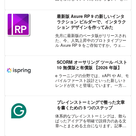
ったお問い合わせがユーザー様より最近
増えております。そこで、今回は製品の
移行方法について簡単に説明させていた
最新版 Axure RP 9 の新しいインタ
だきます。まず、...
ラクション ビルダーで、インタラク
ション デザインを作ってみた
先月に最新版のベータ版がリリースされ
た、今、人気上昇中のプロトタイプツー
ル Axure RP 9 をご存知ですか。ウェブ
サービスやモバイル向けアプリのデザイ
ンにお困りではないでしょうか。Axure
RP は、数多くのライブラリを用意し、素
SCORM オーサリング ツール ベスト
早...
10 無償版と有償版 【2026 年版】
e ラーニングの分野では、xAPI や AI、モ
バイルファースト設計といった新しいト
レンドが次々と登場しています。一方
で、企業におけるオンライン研修の導
入、運用の現場では、今もなお SCORM
が標準規格として広く使われ続けていま
ブレインストーミングで整った文章
す。SCO...
を書くための 5 つのステップ
体系的なブレインストーミングは、散ら
ばったアイデアを明確で説得力のある文
章へとまとめる土台になります。記事や
エッセイ、ビジネス提案書の下書きを作
成する際、ブレインストーミングは単に