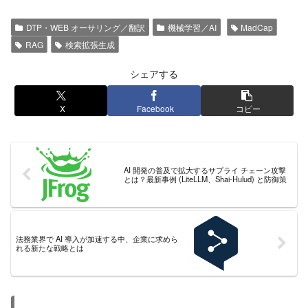
DTP・WEB オーサリング／翻訳
機械学習／AI
MadCap
RAG
検索拡張生成
シェアする
X
Facebook
コピー
AI 開発の普及で拡大するサプライ チェーン攻撃
とは？最新事例 (LiteLLM、Shai-Hulud) と防御策
法務業界で AI 導入が加速する中、企業に求めら
れる新たな戦略とは