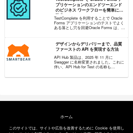
ングを最大...
プリケーションのエンドツーエンド
のビジネス ワークフローを簡単に自
動化
TestComplete を利用することで Oracle
Forms アプリケーションのテストでよく
ある落とし穴を回避Oracle Forms は、
Java Applet ベースの GUI で、Oracle デ
ータベースやその他の最新または...
デザインからデリバリーまで、品質
ファーストの API を実現する方法
API Hub 製品は、2025 年 11 月に
Swagger に名称変更されました。これに
伴い、API Hub for Test の名称も
「Swagger Functional Testing」に変更さ
れました。API は現代のデジタル...
ホーム
エクセルソフト ブログについて
このサイトでは、サイトや広告を改善するために Cookie を使用し
免責事項