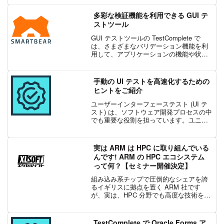
かすために API を開発している場合で
も、自社のインフラ内で API を構築して
多彩な検証機能を利用できる GUI テ
いる...
ストツール
GUI テストツールの TestComplete で
は、さまざまなバリデーション機能を利
用して、アプリケーションの機能や状態
をチェックすることが可能です。このブ
ログでは、一部の検証機能について紹介
します。・画像比較 (Region Chec...
手動の UI テストを高速化するための
ヒントをご紹介
ユーザーインターフェーステスト (UI テ
スト) は、ソフトウェア開発プロセスの中
でも重要な役割を担っています。ユニッ
トテストや統合テストはコードレベルで
の動作を保証するものですが、UIテスト
はユーザーの立場から最適な体験を保証
実は ARM は HPC に取り組んでいる
する唯一の方...
んです! ARM の HPC エコシステム
って何？【セミナー開催決定】
組み込み系チップで圧倒的なシェアを誇
るイギリスに拠点を置く ARM 社です
が、実は、HPC 分野でも高度な技術を提
供しているの、ご存じでしたか？ARM 社
の 「HPC エコシステム」 を使うこと
で、ハイパフォーマンスコンピューティ
TestComplete で Oracle Forms ア