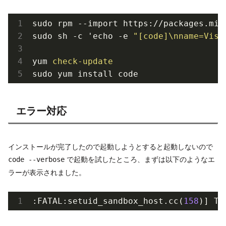
sudo rpm --import https://packages.mic
sudo sh -c 'echo -e 
"[code]\nname=Visu
yum
エラー対応
インストールが完了したので起動しようとすると起動しないので
で起動を試したところ、まずは以下のようなエ
code --verbose
ラーが表示されました。
:FATAL:setuid_sandbox_host.cc(
158
)] Th