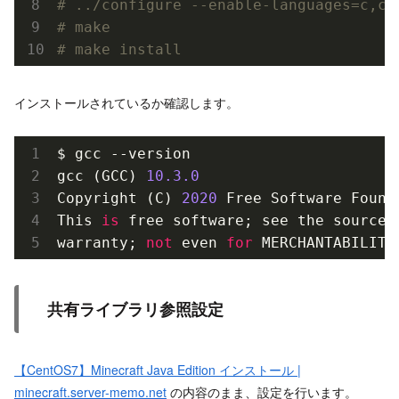
# ../configure --enable-languages=c,c+
# make
# make install
インストールされているか確認します。
$ gcc --version

gcc (GCC) 
10.3
.0
Copyright (C) 
2020
 Free Software Founda
This 
is
 free software; see the source 
warranty; 
not
 even 
for
 MERCHANTABILITY
共有ライブラリ参照設定
【CentOS7】Minecraft Java Edition インストール |
minecraft.server-memo.net
の内容のまま、設定を行います。