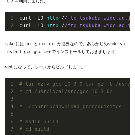
10.3 を利用しました。
curl -LO 
http:
/
/ftp.tsukuba.wide.ad.jp
curl -LO 
http:
/
/ftp.tsukuba.wide.ad.jp
には
と
が必要なので、あらかじめ
make
gcc
gcc-c++
sudo yum
でインストールしておきましょう。
install gcc gcc-c++
root になって、ソースからビルドします。
# tar xzfv gcc-10.3.0.tar.gz -C /usr/l
# cd /usr/local/src/gcc-10.3.0/
# ./contrib/download_prerequisites
# mkdir build
# cd build