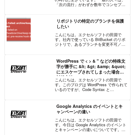
「次の流行」がわずか数年でコンセプト
からユース ケースへと進化することに慣
れています。近年、コンピュータの性能
とデータの可用性が飛躍的に向上したお
リポジトリの特定のブランチを保護
かげで、機械学習のよう...
したい
こんにちは。エクセルソフトの田淵で
す。社内で使っている BitBucket のリポ
ジトリで、あるブランチを変更不可／保
護のような状態にしたい。という要望が
ありました。調べてみると、Git には
hook という仕組みがあり、各種処理の前
WordPress で < > & " などの特殊文
後に...
字が勝手に &lt; &gt; &amp; &quot;
にエスケープされてしまった場合の
対処方法
こんにちは。エクセルソフトの田淵で
す。このブログは WordPress で作られて
いるのですが、Code Syntax と
Markdown 用のプラグインが入っている
ので（多分私だけだと思うんですが）
Markdown でエントリーを書いて...
Google Analytics のイベントとキ
ャンペーンの違い
こんにちは。エクセルソフトの田淵で
す。今日は Google Analytics のイベント
とキャンペーンの違いについてです。
【急いでいる人向け】Googleアナリティ