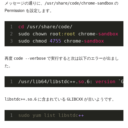
メッセージの通りに、
の
/usr/share/code/chrome-sandbox
Permission を設定します。
cd
 /usr/share/code/

sudo chown roo
t:root
 chrome-
sandbox
sudo chmod 
4755
 chrome-
sandbox
再度
で実行すると次は以下のエラーが出まし
code --verbose
た。
/usr/lib64/libstdc++.
so
.6: 
version
 `GL
に含まれている
が古いようです。
libstdc++.so.6
GLIBCXX
sudo
yum
list
libstdc
+
+