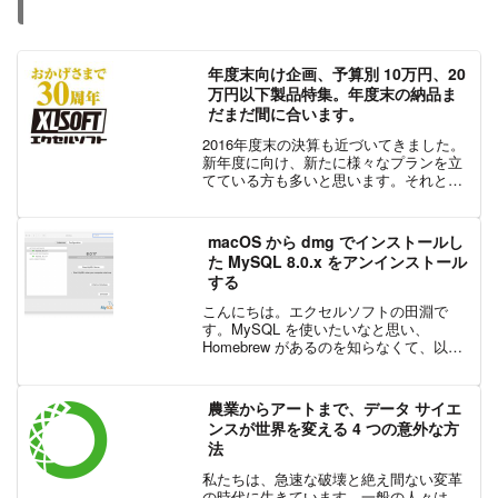
年度末向け企画、予算別 10万円、20
万円以下製品特集。年度末の納品ま
だまだ間に合います。
2016年度末の決算も近づいてきました。
新年度に向け、新たに様々なプランを立
てている方も多いと思います。それと同
時に、年度末の忙しさに追われている方
も少なくないのではないでしょうか？ 忙
しさに囚われるあまり、気づいたら今年
macOS から dmg でインストールし
度の予算の申請がギ...
た MySQL 8.0.x をアンインストール
する
こんにちは。エクセルソフトの田淵で
す。MySQL を使いたいなと思い、
Homebrew があるのを知らなくて、以下
の本家から dmg インストーラーをダウン
ロードしてインストールしました。
2019/10/07 現在の最新版 8.0.17 を...
農業からアートまで、データ サイエ
ンスが世界を変える 4 つの意外な方
法
私たちは、急速な破壊と絶え間ない変革
の時代に生きています。一般の人々は、