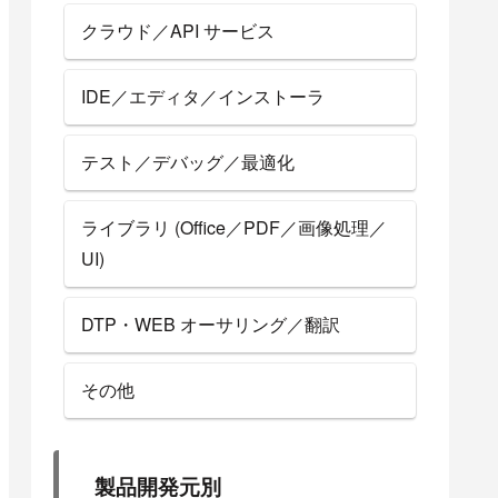
クラウド／API サービス
IDE／エディタ／インストーラ
テスト／デバッグ／最適化
ライブラリ (Office／PDF／画像処理／
UI)
DTP・WEB オーサリング／翻訳
その他
製品開発元別