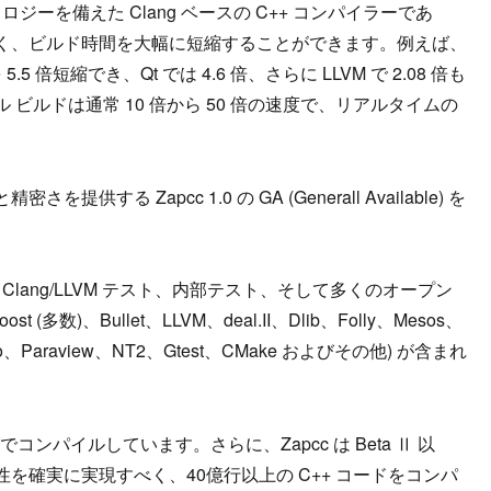
ロジーを備えた Clang ベースの C++ コンパイラーであ
く、ビルド時間を大幅に短縮することができます。例えば、
5 倍短縮でき、Qt では 4.6 倍、さらに LLVM で 2.08 倍も
ビルドは通常 10 倍から 50 倍の速度で、リアルタイムの
。
 Zapcc 1.0 の GA (Generall Available) を
Clang/LLVM テスト、内部テスト、そして多くのオープン
 (多数)、Bullet、LLVM、deal.II、Dlib、Folly、Mesos、
co、Paraview、NT2、Gtest、CMake およびその他) が含まれ
でコンパイルしています。さらに、Zapcc は Beta Ⅱ 以
確実に実現すべく、40億行以上の C++ コードをコンパ