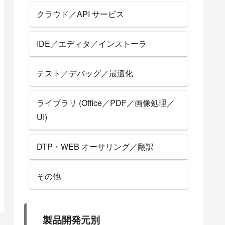
クラウド／API サービス
IDE／エディタ／インストーラ
テスト／デバッグ／最適化
ライブラリ (Office／PDF／画像処理／
UI)
DTP・WEB オーサリング／翻訳
その他
製品開発元別