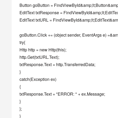
Button goButton = FindViewById&amp;lt;Button&amp;
EditText txtResponse = FindViewById&amp;lt;EditTex
EditText txtURL = FindViewById&amp;lt;EditText&amp;
goButton.Click += (object sender, EventArgs e) =&amp
try{
Http http = new Http(this);
http.Get(txtURL.Text);
txtResponse.Text = http.TransferredData;
}
catch(Exception ex)
{
txtResponse.Text = "ERROR: " + ex.Message;
}
};
}