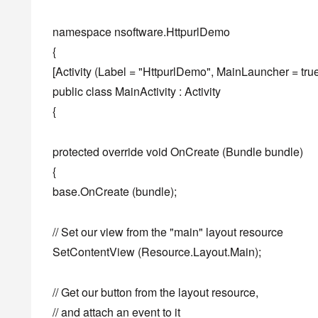
namespace nsoftware.HttpurlDemo
{
[Activity (Label = "HttpurlDemo", MainLauncher = true
public class MainActivity : Activity
{
protected override void OnCreate (Bundle bundle)
{
base.OnCreate (bundle);
// Set our view from the "main" layout resource
SetContentView (Resource.Layout.Main);
// Get our button from the layout resource,
// and attach an event to it