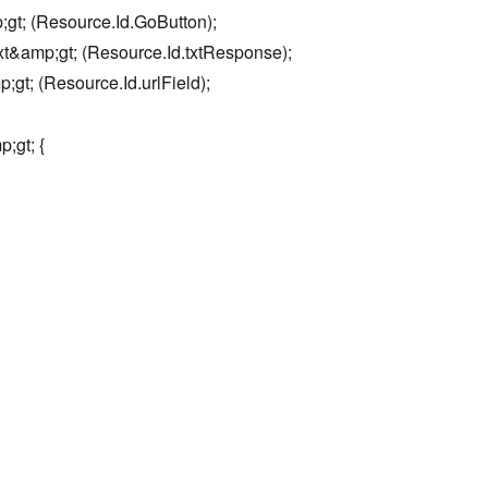
gt; (Resource.Id.GoButton);
t&amp;gt; (Resource.Id.txtResponse);
gt; (Resource.Id.urlField);
;gt; {