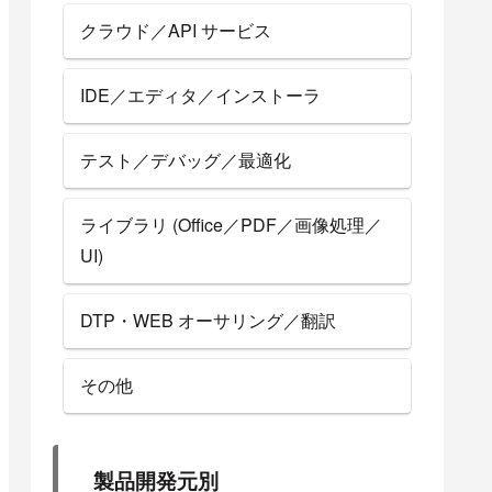
クラウド／API サービス
IDE／エディタ／インストーラ
テスト／デバッグ／最適化
ライブラリ (Office／PDF／画像処理／
UI)
DTP・WEB オーサリング／翻訳
その他
製品開発元別