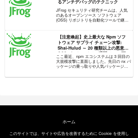
るアンチデバッグのテクニック
JFrog セキュリティ研究チームは、人気
のあるオープンソース ソフトウェア
(OSS) リポジトリを自動化ツールで継続
的に監視し、発見された脆弱性や悪意の
あるパッケージをリポジトリのメンテナ
やより広いコミュニティに報告していま
【注意喚起】史上最大な Npm ソフ
す。今日、ほ...
トウェア サプライ チェーン攻撃:
Shai-Hulud ～ 20 種類以上の悪意
OSS パッケージで 1 週間で 200 万
ここ最近、npm エコシステムは 3 回目の
回ダウンロード
大規模攻撃に直面しました。先日の nx パ
ッケージの乗っ取りや人気パッケージへ
の攻撃に続き、レジストリが再び攻撃を
受けました。最初の報告はダニエル ペレ
イラによって行われ、侵害されたパッケ
ージとし...
ホーム
エクセルソフト ブログについて
このサイトでは、サイトや広告を改善するために Cookie を使用し
免責事項