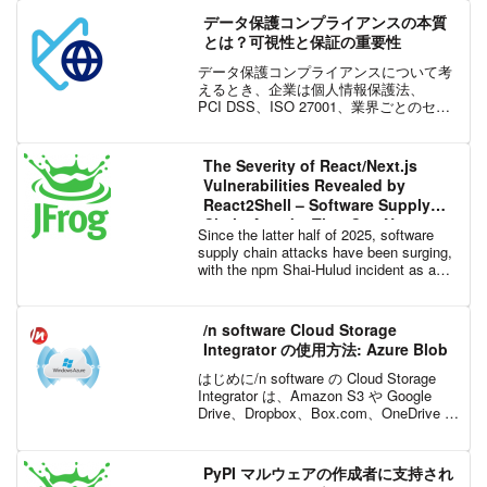
加しています。ほとんどの組織のソフト
データ保護コンプライアンスの本質
ウ...
とは？可視性と保証の重要性
データ保護コンプライアンスについて考
えるとき、企業は個人情報保護法、
PCI DSS、ISO 27001、業界ごとのセキ
ュリティ ガイドライン、取引先からのセ
キュリティ要件など、さまざまな法令、
規制、基準への対応を求められます。適
The Severity of React/Next.js
用される要件...
Vulnerabilities Revealed by
React2Shell – Software Supply
Chain Attacks That Can No
Since the latter half of 2025, software
Longer Be Ignored
supply chain attacks have been surging,
with the npm Shai-Hulud incident as a
re...
/n software Cloud Storage
Integrator の使用方法: Azure Blob
はじめに/n software の Cloud Storage
Integrator は、Amazon S3 や Google
Drive、Dropbox、Box.com、OneDrive な
どのクラウド ストレージ サービスにアク
セスでき...
PyPI マルウェアの作成者に支持され