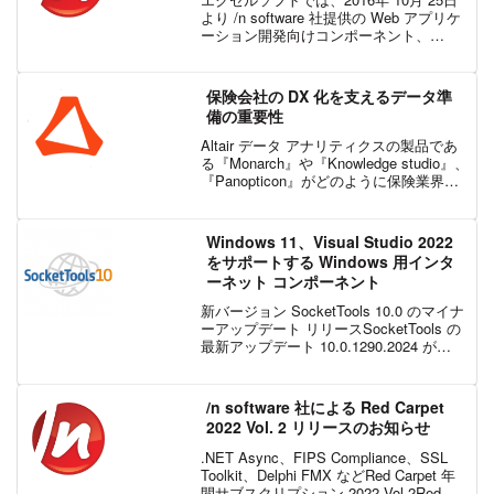
より /n software 社提供の Web アプリケ
ーション開発向けコンポーネント、
IPWorks! 製品の販売を開始いたしまし
た。次バージョンである IPWorks! 2016
のリリース...
保険会社の DX 化を支えるデータ準
備の重要性
Altair データ アナリティクスの製品であ
る『Monarch』や『Knowledge studio』、
『Panopticon』がどのように保険業界に
おける課題を解決できるか今回の記事で
ご紹介していきます。今日の保険業界で
は、業務のあらゆ...
Windows 11、Visual Studio 2022
をサポートする Windows 用インタ
ーネット コンポーネント
新バージョン SocketTools 10.0 のマイナ
ーアップデート リリースSocketTools の
最新アップデート 10.0.1290.2024 が
2021年 11月 9日にリリースされました。
このリリースは、Windows 11...
/n software 社による Red Carpet
2022 Vol. 2 リリースのお知らせ
.NET Async、FIPS Compliance、SSL
Toolkit、Delphi FMX などRed Carpet 年
間サブスクリプション 2022 Vol.2Red