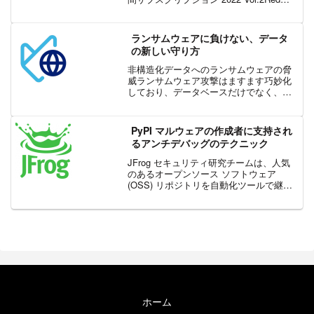
Carpet 年間サブスクリプションの最新版
は、セキュリティ、...
ランサムウェアに負けない、データ
の新しい守り方
非構造化データへのランサムウェアの脅
威ランサムウェア攻撃はますます巧妙化
しており、データベースだけでなく、エ
ンドポイントやファイル サーバー上のド
キュメント、PDF、スプレッドシート、
マルチメディアなどの非構造化データも
PyPI マルウェアの作成者に支持され
標的としています。こ...
るアンチデバッグのテクニック
JFrog セキュリティ研究チームは、人気
のあるオープンソース ソフトウェア
(OSS) リポジトリを自動化ツールで継続
的に監視し、発見された脆弱性や悪意の
あるパッケージをリポジトリのメンテナ
やより広いコミュニティに報告していま
す。今日、ほ...
ホーム