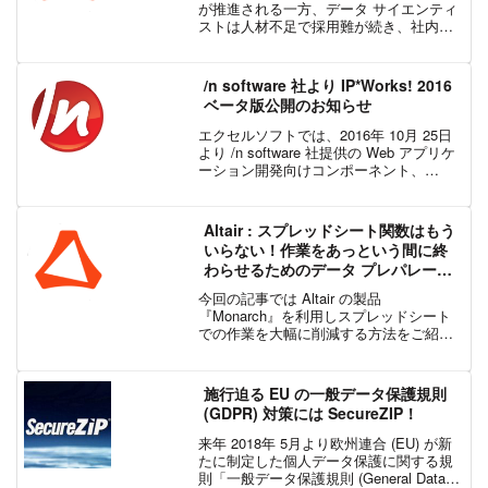
が推進される一方、データ サイエンティ
ストは人材不足で採用難が続き、社内育
成は時間もコストも大きな負担となって
います。 そうした中、注目されているの
が「自動化された機械学習 (AutoML) 」...
/n software 社より IP*Works! 2016
ベータ版公開のお知らせ
エクセルソフトでは、2016年 10月 25日
より /n software 社提供の Web アプリケ
ーション開発向けコンポーネント、
IPWorks! 製品の販売を開始いたしまし
た。次バージョンである IPWorks! 2016
のリリース...
Altair : スプレッドシート関数はもう
いらない！作業をあっという間に終
わらせるためのデータ プレパレーシ
ョン
今回の記事では Altair の製品
『Monarch』を利用しスプレッドシート
での作業を大幅に削減する方法をご紹介
します。意外と多いデータ管理＆分析以
外のスプレッドシート作業スプレッドシ
ートを使うシーンといえば、営業部であ
施行迫る EU の一般データ保護規則
れば、売上データ...
(GDPR) 対策には SecureZIP！
来年 2018年 5月より欧州連合 (EU) が新
たに制定した個人データ保護に関する規
則「一般データ保護規則 (General Data