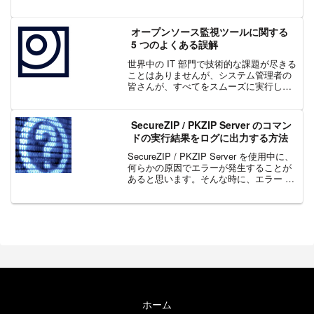
Protection Regulation)」(GDPR) が施行さ
れます。個人データやプライバシーの...
オープンソース監視ツールに関する
5 つのよくある誤解
世界中の IT 部門で技術的な課題が尽きる
ことはありませんが、システム管理者の
皆さんが、すべてをスムーズに実行し続
ける真の MVP であることに疑いの余地
はありません。しかし、最も熟練したシ
ステム管理者であっても、オープンソー
SecureZIP / PKZIP Server のコマン
ス監視ツールに...
ドの実行結果をログに出力する方法
SecureZIP / PKZIP Server を使用中に、
何らかの原因でエラーが発生することが
あると思います。そんな時に、エラー メ
ッセージをログとしてテキストファイル
に残しておきたい場合があります。今回
は、そのエラーなどの実行結果をロ...
ホーム