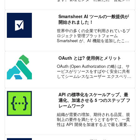
バー ((Provisional Member) 設定」が追加
され、トライアル期間終了後の自動処理
を柔軟に選択で...
Smartsheet AI ツールの一般提供が
開始されました！
世界中の多くの企業で利用されているプ
ロジェクト管理プラットフォーム
Smartsheet が、AI 機能を追加したこと
で、Smartsheet を利用する企業が、あら
ゆる業務においてポジティブな変化を促
進できるようになりました。AI ツール...
OAuth とは? 使用例とメリット
OAuth (Open Authorization の略) は、サ
ービスがリソースをすばやく安全に共有
してシームレスなユーザー エクスペリエ
ンスを実現する、広く普及している標準
化された API プロトコルです。OAuth の
使用例として、グ...
API の標準化をスケールアップ、最
適化、加速させる 5 つのステップ フ
レームワーク
組織が需要の増加、期待される品質、規
制上の要件を満たそうとする中で、一貫
性は API 開発を加速する上で最も重要な
要素の 1 つです。開発者に対する一貫し
た API 設計がなければ、最終結果が意図
した目的に一致する、または API に応じ