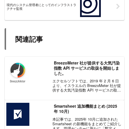
現代のシステム管理者にとってのインフラストラ
クチャ監視
関連記事
BreezoMeter 社が提供する大気汚染
指数 API サービスの取扱を開始しま
した。
エクセルソフトでは、2019 年 2 月 6 日
より、イスラエルの BreezoMeter 社が提
供する大気汚染指数 API サービスの取扱
を開始しました。この API を使用するこ
とで、さまざまな製品、アプリやサービ
スに大気質や花粉の飛散...
Smartsheet 追加機能まとめ (2025
年 10月)
本記事では、2025年 10月に追加された
Smartsheet の新機能をまとめてご紹介し
ます。管理センターに新たに「暫定メン