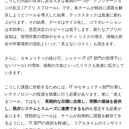
こうした問題の背景にある大きな要因の一つが「アプリケーショ
ンの乱立 (アプリ スプロール)」です。各チームが独自に課題を解
決しようとツールを導入した結果、テックスタックは急速に膨れ
上がります。その結果、データはサイロ化し、コラボレーション
は非効率に、意思決定のスピードは低下します。新たなアプリの
追加は、管理作業の増加やセキュリティ リスクの増大、情報の所
在や作業場所の混乱といった『見えないコスト』も招きます。
さらに、セキュリティの抜け穴、シャドー IT (IT 部門の管理下に
ないツール) の増加、統制の欠如といったリスクも急速に拡大して
いきます。
こうした課題に対処するためには、IT やセキュリティ部門が新し
いテクノロジへの投資を慎重に行う必要があります。単に「使え
るツール」ではなく、
長期的な目標に合致し、実際の価値を提供
し、既存システムとスムーズに連携できるもの
を選定する必要が
あります。理想的なツールは、チームが自律的に課題を解決でき
るようにし、IT 部門の負担を軽減し、リアルタイムのインサイト