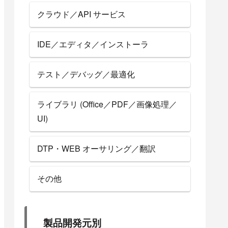
クラウド／API サービス
IDE／エディタ／インストーラ
テスト／デバッグ／最適化
ライブラリ (Office／PDF／画像処理／
UI)
DTP・WEB オーサリング／翻訳
その他
製品開発元別