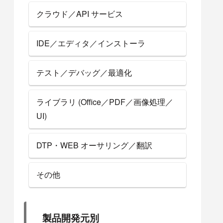
クラウド／API サービス
IDE／エディタ／インストーラ
テスト／デバッグ／最適化
ライブラリ (Office／PDF／画像処理／
UI)
DTP・WEB オーサリング／翻訳
その他
製品開発元別