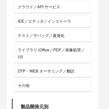
クラウド／API サービス
IDE／エディタ／インストーラ
テスト／デバッグ／最適化
ライブラリ (Office／PDF／画像処理／
UI)
DTP・WEB オーサリング／翻訳
その他
製品開発元別