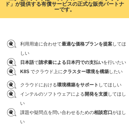
ド」が提供する有償サービスの正式な販売パートナ
ーです。
利用用途に合わせて
最適な価格プランを提案
してほ
しい
日本語
で
請求書による日本円での支払い
を行いたい
K8S
でクラウド上に
クラスター環境を構築
したい
クラウドにおける
環境構築をサポート
してほしい
インテルのソフトウェアによる
開発を支援
してほし
い
課題や疑問点を問い合わせるための
相談窓口
がほし
い