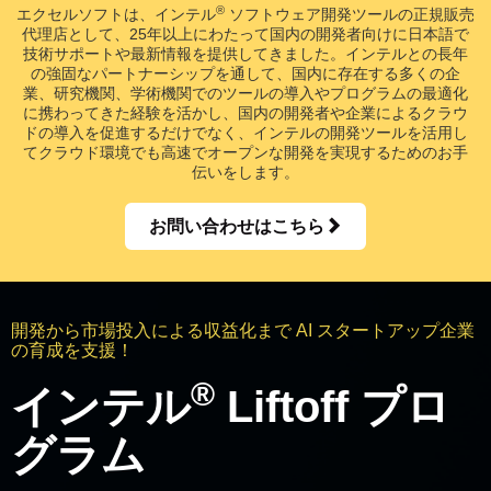
®
エクセルソフトは、インテル
ソフトウェア開発ツールの正規販売
代理店として、25年以上にわたって国内の開発者向けに日本語で
技術サポートや最新情報を提供してきました。インテルとの長年
の強固なパートナーシップを通して、国内に存在する多くの企
業、研究機関、学術機関でのツールの導入やプログラムの最適化
に携わってきた経験を活かし、国内の開発者や企業によるクラウ
ドの導入を促進するだけでなく、インテルの開発ツールを活用し
てクラウド環境でも高速でオープンな開発を実現するためのお手
伝いをします。
お問い合わせはこちら
開発から市場投入による収益化まで AI スタートアップ企業
の育成を支援！
®
インテル
Liftoff プロ
グラム