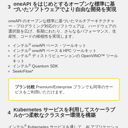
oneAPI をはじめとするオープンな標準に基
づいたソフトウェアでより自由な開発を実現
oneAPI のオープンな標準に基づいたマルチアーキテクチャ
ー・プログラミング対応のソフトウェアは、ハードウェアの
選択肢を広げ、長期にわたり、さらなるパフォーマンス、生
産性、コードの移植性を実現します。
®
インテル
oneAPI ベース・ツールキット
®
インテル
oneAPI ベース & HPC ツールキット
®
インテル
ディストリビューションの OpenVINO™ ツール
キット
®
インテル
Quantum SDK
SeekrFlow*
プラン比較
Premium/Enterprise プランでも同等のサー
ビスをご利用いただけます。
Kubernetes サービスを利用してスケーラブ
ルかつ柔軟なクラスター環境を構築
®
インテル
Kubernetes サービスを通して、AI アプリケーショ