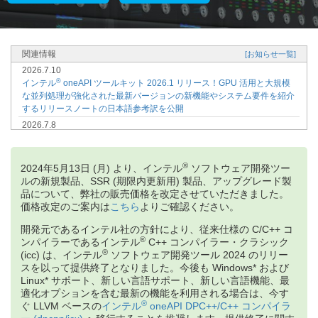
関連情報
[お知らせ一覧]
2026.7.10
®
インテル
oneAPI ツールキット 2026.1 リリース！GPU 活用と大規模
な並列処理が強化された最新バージョンの新機能やシステム要件を紹介
するリリースノートの日本語参考訳を公開
2026.7.8
インテル株式会社、株式会社K-kaleido からゲスト登壇！AI、HPC 開発
者向け技術イベント「AI + HPC DEVELOPER TECH DAY 2026」申込
受付開始【参加無料 | オンライン | プレゼント・キャンペーン】
®
2024年5月13日 (月) より、インテル
ソフトウェア開発ツー
2026.6.26
ルの新規製品、SSR (期限内更新用) 製品、アップグレード製
®
【オンデマンド配信開始】インテル
ソフトウェア開発製品で始める
品について、弊社の販売価格を改定させていただきました。
Fortran on Windows* ～ Visual Studio* 環境での Fortran アプリケーシ
価格改定のご案内は
こちら
よりご確認ください。
ョン開発手法入門 ～ トレーニング資料、動画を購入者限定サイトで公
開発元であるインテル社の方針により、従来仕様の C/C++ コ
開開始
®
ンパイラーであるインテル
C++ コンパイラー・クラシック
2026.5.20
®
(icc) は、インテル
ソフトウェア開発ツール 2024 のリリー
®
7/10 (金) インテル
ソフトウェア開発ツール 2026 リリース記念セミナ
スを以って提供終了となりました。今後も Windows* および
®
ー開催決定 ～ インテル
ソフトウェア開発ツールのバージョン 2026 に
Linux* サポート、新しい言語サポート、新しい言語機能、最
関する主な変更点を紹介 ～
適化オプションを含む最新の機能を利用される場合は、今す
2026.5.14
®
ぐ LLVM ベースの
インテル
oneAPI DPC++/C++ コンパイラ
データセンターやクライアント向け CPU と GPU のパフォーマンスを