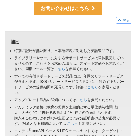
お問い合わせはこちら
戻る
補足
特別に記述が無い限り、日本語環境に対応した英語製品です。
ライブラリーやツールに対するサポートサービスは単体販売してい
ませんので、これらをお求めの場合は、スイート製品をお求めくだ
さい。同梱ツール一覧は
こちら
を参照ください。
すべての有償サポートサービス製品には、年間のサポートサービス
が含まれます。SSR (サポートサービスの更新) は、対応するサポー
トサービスの提供期間を延長します。詳細は
こちら
を参照くださ
い。
アップグレード製品の詳細については
こちら
を参照ください。
アカデミック価格は教育の提供を主目的とする学位供与機関 (短
大、大学など) に携わる教員および生徒にのみ適用されます。
購入するためには有効な学生証などの身分証明書の提出が必要で
す。 対象となる機関については
こちら
を参照ください。
®
インテル
oneAPI ベース & HPC ツールキットでは、ターゲット・