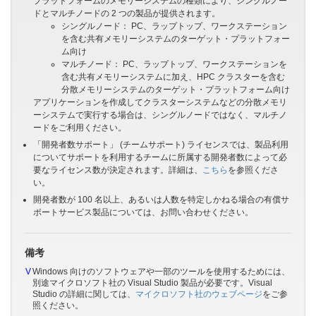
プラットフォームのメモリーシステムの種類により、シングルノー
ドとマルチノードの 2 つの製品が提供されます。
シングルノード： PC、ラップトップ、ワークステーション
を含む共有メモリーシステムのターゲット・プラットフォー
ム向け
マルチノード： PC、ラップトップ、ワークステーションを
含む共有メモリーシステムに加え、HPC クラスターを含む
分散メモリーシステムのターゲット・プラットフォーム向け
アプリケーションを作成してクラスターシステムなどの分散メモリ
ーシステムで実行する場合は、シングルノードではなく、マルチノ
ードをご利用ください。
「開発者数サポート」 (チームサポート) ライセンスでは、製品利用
についてサポートを利用するチームに所属する開発者数によって必
要なライセンス数が決定されます。詳細は、
こちら
を参照くださ
い。
開発者数が 100 名以上、あるいは人数を特定しかねる場合の有償サ
ポートサービス製品については、お問い合わせください。
備考
V
Windows 向けのソフトウェアや一部のツールを使用するためには、
別途マイクロソフト社の Visual Studio 製品が必要です。Visual
Studio の詳細に関しては、
マイクロソフト社のウェブページ
をご参
照ください。