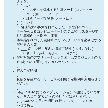
ますか。
( ) はい
システムを構成する計算ノード (コンピュー
ター) 数 : ___ ノード
計算ノード数が 64 ノード以下
( ) いいえ
※ 処理能力の拡大を目的とした、複数台のコンピュー
ターからなるコンピューターシステム/クラスター型並
列計算機向けの開発、運用
本製品を利用した開発時においてサービスを必要とする
開発者の人数
___ 名 : 今後、年内の増減可能性 ( あり / なし )
50 名以上 (参考 : およそ ___ 名まで)
開発対象のアプリケーション名またはプロジェクトの名
称 (あるいは用途) をお知らせください。
( )
導入予定時期
( )
見積を希望する、サービスの利用予定期間をお知らせく
ださい。
( )
現在 CUDA* によるアプリケーションを開発しています
か。その場合 SYCL* への移行予定はありますか。
( ) CUDA* を用いた開発は行っていない、または
不明である