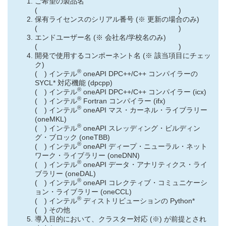
ご希望の製品名
( )
保有ライセンスのシリアル番号 (※ 更新の場合のみ)
( )
エンドユーザー名 (※ 会社名/学校名のみ)
( )
開発で使用するコンポーネント名 (※ 該当項目にチェッ
ク)
®
( ) インテル
oneAPI DPC++/C++ コンパイラーの
SYCL* 対応機能 (dpcpp)
®
( ) インテル
oneAPI DPC++/C++ コンパイラー (icx)
®
( ) インテル
Fortran コンパイラー (ifx)
®
( ) インテル
oneAPI マス・カーネル・ライブラリー
(oneMKL)
®
( ) インテル
oneAPI スレッディング・ビルディン
グ・ブロック (oneTBB)
®
( ) インテル
oneAPI ディープ・ニューラル・ネット
ワーク・ライブラリー (oneDNN)
®
( ) インテル
oneAPI データ・アナリティクス・ライ
ブラリー (oneDAL)
®
( ) インテル
oneAPI コレクティブ・コミュニケーシ
ョン・ライブラリー (oneCCL)
®
( ) インテル
ディストリビューションの Python*
( ) その他
導入目的において、クラスター対応 (※) が前提とされ