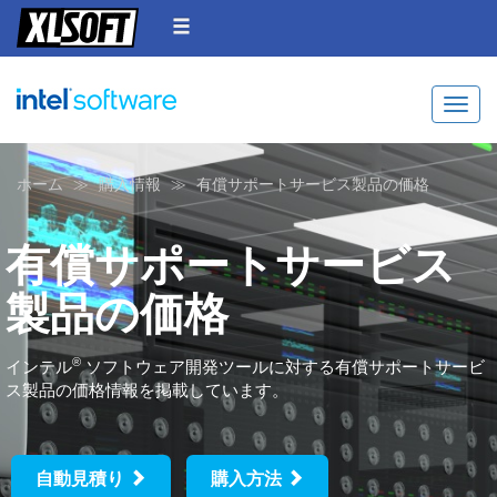
Toggle
ホーム
購入情報
有償サポートサービス製品の価格
有償サポートサービス
製品の価格
®
インテル
ソフトウェア開発ツールに対する有償サポートサービ
ス製品の価格情報を掲載しています。
自動見積り
購入方法