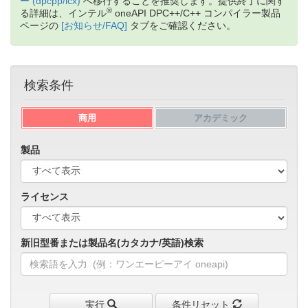
ー (dpcpp/icx)
へ移行することを推奨します。提供終了に関す
®
加速！インテル
ソフトウェア開発ツールの最新バージョン 2026 に対
®
る詳細は、インテル
oneAPI DPC++/C++ コンパイラー製品
応する有償サポート製品を提供開始
ページの
[お知らせ/FAQ]
タブをご確認ください。
2026.5.1
®
™
【オンデマンド配信開始】インテル
VTune
プロファイラーから始め
る CPU プロファイル トレーニングの資料、動画を購入者限定サイトで
公開開始
検索条件
2026.4.17
®
6/18 (木) インテル
ソフトウェア開発製品で始める Fortran on
Windows* ～ Visual Studio* 環境での Fortran アプリケーション開発手
商用
アカデミック
法入門 ～【参加無料、事前登録制】
2026.4.17
製品
®
™
【オンデマンド配信開始】インテル
Core
Ultra プロセッサー向け
OpenMP* アプリケーションの最適化セミナーのトレーニング資料、動
画を購入者限定サイトで公開開始
ライセンス
2026.3.3
®
™
4/23 (木) インテル
VTune
プロファイラーから始める CPU プロファ
イルについて学べるオンラインセミナー申込受付開始【参加無料、事前
登録制】
新旧型番または製品名(カタカナ/英語)検索
2026.1.28
®
Visual Studio 2026 対応！インテル
ソフトウェア開発ツール 2025.3.1
の新機能や変更点を紹介するリリースノートの日本語参考訳を公開！
2026.1.28
®
™
3/27 (金) インテル
Core
Ultra プロセッサー向け OpenMP* アプリケ
実行
条件リセット