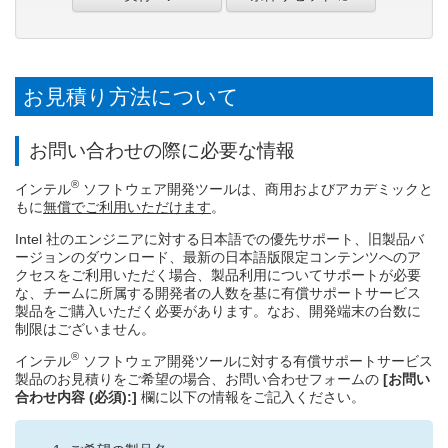
ーションの最適化セミナー【参加無料、事前登録制】
2026.1.17
®
【オンデマンド配信開始】インテル
oneAPI ベース & HPC ツールキッ
ト 最新情報のご紹介セミナーのトレーニング資料、動画を購入者限定
サイトで公開開始
お見積り方法について
2026.1.10
Supercomputing Japan 2026 / 2026.2.2 (月) ～ 2.3 (火) / タワーホール
船堀 / 無料 / 主催・共催: 一般社団法人スーパーコンピューティング・ジ
お問い合わせの際に必要な情報
ャパン
®
2026.1.10
インテル
ソフトウェア開発ツールは、商用およびアカデミックと
SCA/HPCAsia 2026 / 2026.1.26 (月) ～ 1.29 (木) / 大阪府立国際会議場 /
もに
無償でご利用いただけます
。
有料 / 主催・共催: SupercomputingAsia 2026
Intel 社のエンジニアに対する日本語での優先サポート、旧製品バ
2025.12.25
ージョンのダウンロード、最新の日本語版限定コンテンツへのア
®
【オンデマンド配信開始】icx/icpx、ifx 向けインテル
コンパイラー最
クセスをご利用いただく場合、製品利用についてサポートが必要
適化オプションのご紹介セミナーのトレーニング資料、動画を購入者限
な、チームに所属する開発者の人数を基に有償サポートサービス
定サイトで公開開始
製品をご購入いただく必要があります。なお、開発端末の台数に
制限はございません。
®
インテル
ソフトウェア開発ツールに対する有償サポートサービス
製品のお見積りをご希望の場合、お問い合わせフォームの
[お問い
合わせ内容 (必須):]
欄に以下の情報をご記入ください。