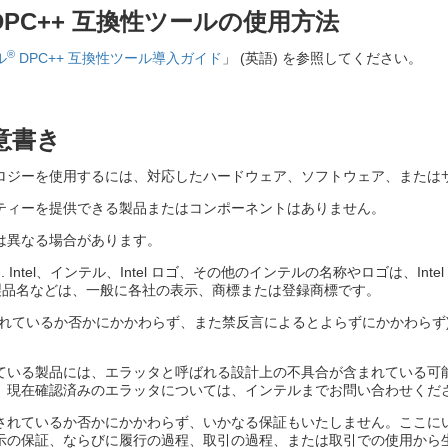
DPC++ 互換性ツールの使用方法
®
ル
DPC++ 互換性ツール導入ガイド
」 (英語) を参照してください。
意書き
ロジーを使用するには、対応したハードウェア、ソフトウェア、または
ティーを提供できる製品またはコンポーネントはありません。
は異なる場合があります。
oration. Intel、インテル、Intel ロゴ、その他のインテルの名称やロゴは、In
、製品名などは、一般に各社の表示、商標または登録商標です。
されているか否かにかかわらず、また禁反言によるとよらずにかかわらず
ている製品には、エラッタと呼ばれる設計上の不具合が含まれている可
。現在確認済みのエラッタについては、インテルまでお問い合わせくだ
されているか否かにかかわらず、いかなる保証もいたしません。ここに
示の保証、ならびに履行の過程、取引の過程、または取引での使用から