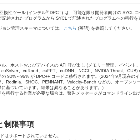
®
+ 互換性ツール (インテル
DPCT) は、可能な限り開発者向けの SYC
 で記述されたプログラムから SYCL で記述されたプログラムへの移行
ジョン管理スキーマについては、
こちら
(英語) を参照してください。
ーネル、ホストおよびデバイスの API 呼び出し (メモリー管理、イベント、
E、cuSolver、cuRand、cuFFT、cuDNN、NCCL、NVIDIA Thr
ドの 90%～95% が DPC++ コードに移行されます。(2024年9月現在のインテルに
LLM、Rodinia、SHOC、PENNANT、Velocity-Bench などの
果に基づいています。結果は異なることがあります。)
ドを移行する作業が必要な場合は、警告メッセージがコマンドライン出
と制限事項
n コードはサポートされていません。