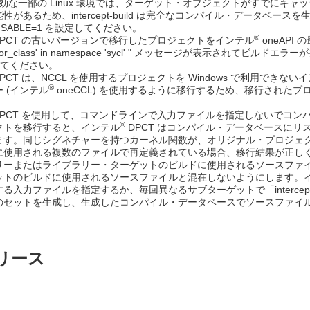
 が有効な一部の Linux 環境では、ターゲット・オブジェクトがすでに
性があるため、intercept-build は完全なコンパイル・データベー
DISABLE=1 を設定してください。
®
PCT の古いバージョンで移行したプロジェクトをインテル
oneAPI 
ector_class' in namespace 'sycl' " メッセージが表示されて
してください。
PCT は、NCCL を使用するプロジェクトを Windows で利用できない
®
 (インテル
oneCCL) を使用するように移行するため、移行されたプロ
PCT を使用して、コマンドラインで入力ファイルを指定しないでコンパイル・データ
®
クトを移行すると、インテル
DPCT はコンパイル・データベースに
ます。同じシグネチャーを持つカーネル関数が、オリジナル・プロジェ
に使用される複数のファイルで再定義されている場合、移行結果が正し
リーまたはライブラリー・ターゲットのビルドに使用されるソースファ
ットのビルドに使用されるソースファイルと混在しないようにします。
入力ファイルを指定するか、毎回異なるサブターゲットで「intercept-bui
のセットを生成し、生成したコンパイル・データベースでソースファイ
 リリース