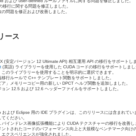
t-build および user-defined ルールファイルに関する問題を修正しました。
PI の移行に関する問題を修正しました。
数の問題を修正および改善しました。
 リリース
ectX (安定バージョン 12 Ultimate API) 相互運用 API の移行をサポート
t
(英語) ライブラリーを使用した CUDA コードの移行をサポートしました。ユー
、このライブラリーを使用することを明示的に選択できます。
移行ルールで C++ テンプレート関数をサポートしました。
ア」メモリーコピー用の新しい DPCT ヘルプ関数を追加しました。
ジョン 12.5 および 12.6 ヘッダーファイルをサポートしました。
Studio および Eclipse 用の IDE プラグインは、このリリースに
してください。
CL バインドレス画像拡張機能により CUDA テクスチャーの移行を改善
メントされたコードのパフォーマンス向上と大規模なベンチマーク向けのデ
・エクスペリエンスが強化されました。