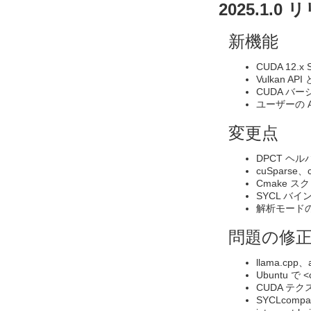
2025.1.0
新機能
CUDA 12
Vulkan 
CUDA バ
ユーザーの 
変更点
DPCT ヘ
cuSpars
Cmake ス
SYCL バ
解析モード
問題の修
llama.c
Ubuntu 
CUDA テ
SYCLco