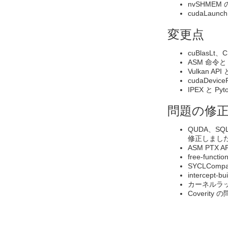
nvSHME
cudaLaunc
変更点
cuBlasLt
ASM 命令と
Vulkan 
cudaDev
IPEX と 
問題の修
QUDA、SQ
修正しまし
ASM PT
free-fun
SYCLCo
interce
カーネルラ
Coverit