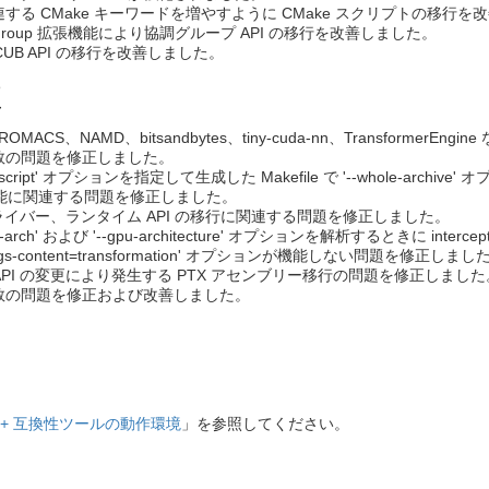
関連する CMake キーワードを増やすように CMake スクリプトの移行
ot_group 拡張機能により協調グループ API の移行を改善しました。
と CUB API の移行を改善しました。
正
ROMACS、NAMD、bitsandbytes、tiny-cuda-nn、Transfor
数の問題を修正しました。
uild-script' オプションを指定して生成した Makefile で '--whole-
n 機能に関連する問題を修正しました。
、ドライバー、ランタイム API の移行に関連する問題を修正しました。
 で '-arch' および '--gpu-architecture' オプションを解析するときに i
t-diags-content=transformation' オプションが機能しない問題を修正しまし
学 API の変更により発生する PTX アセンブリー移行の問題を修正しました
数の問題を修正および改善しました。
++ 互換性ツールの動作環境
」を参照してください。