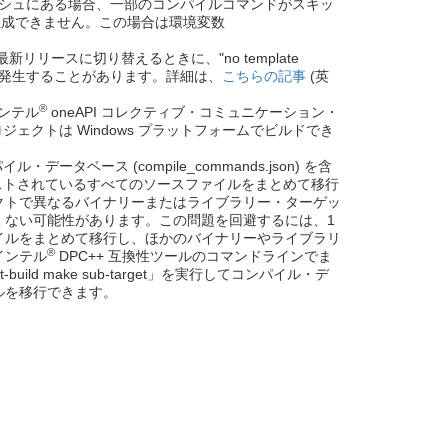
キャッシュにある場合、一部のコンパイルコマンドがスキッ
スを生成できません。この場合は環境変数
の最新リリースに切り替えるときに、"no template
ビルドエラーが発生することがあります。詳細は、
こちらの記事
(英
®
インテル
oneAPI コレクティブ・コミュニケーション・
ジェクトは Windows プラットフォームでビルドでき
ベース (compile_commands.json) を含
リストされているすべてのソースファイルをまとめて移行
クトで異なるバイナリーまたはライブラリー・ターゲッ
くない可能性があります。この問題を回避するには、1
イルをまとめて移行し、ほかのバイナリーやライブラリ
®
インテル
DPC++ 互換性ツールのコマンドラインでま
ld make sub-target」を実行してコンパイル・デ
ルを移行できます。