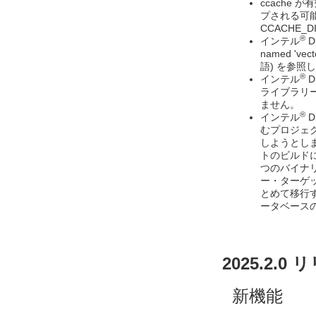
ccache
プされる可能
CCACHE_
®
インテル
D
named 'v
語) を参照
®
インテル
D
ライブラリー
ません。
®
インテル
D
むプロジェ
しようとし
トのビルド
つのバイナ
ー・ターゲ
とめて移行する
ータベース
2025.2.0
新機能