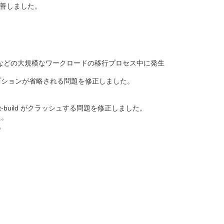
を改善しました。
merEngine などの大規模なワークロードの移行プロセス中に発生
archive' オプションが省略される問題を修正しました。
ntercept-build がクラッシュする問題を修正しました。
た。
。