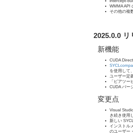
intercep
WMMA A
その他の複
2025.0.0
新機能
CUDA Dir
SYCLcompa
を使用して
ユーザー定義
「ピアツーピ
CUDA バー
変更点
Visual 
き続き使用
新しい SY
インストル
のユーザー