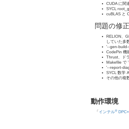
CUDA に
SYCL ro
cuBLAS 
問題の修
RELION、G
していた多
'--gen-b
CodePi
Thrust
Makefile
'--repor
SYCL 数
その他の複
動作環境
®
「
インテル
DPC