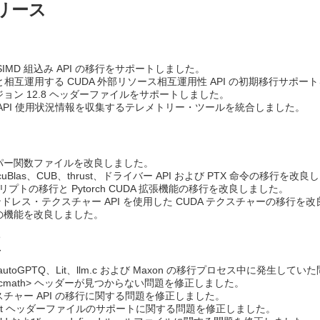
 リリース
.x SIMD 組込み API の移行をサポートしました。
API と相互運用する CUDA 外部リソース相互運用性 API の初期移行サポ
ージョン 12.8 ヘッダーファイルをサポートしました。
API 使用状況情報を収集するテレメトリー・ツールを統合しました。
ルパー関数ファイルを改良しました。
e、cuBlas、CUB、thrust、ドライバー API および PTX 命令の移行を改
クリプトの移行と Pytorch CUDA 拡張機能の移行を改良しました。
インドレス・テクスチャー API を使用した CUDA テクスチャーの移行を
の機能を改良しました。
正
pp、autoGPTQ、Lit、llm.c および Maxon の移行プロセス中に発生
で <cmath> ヘッダーが見つからない問題を修正しました。
クスチャー API の移行に関する問題を修正しました。
mpat ヘッダーファイルのサポートに関する問題を修正しました。