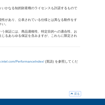
) いかなる知的財産権のライセンスも許諾するもので
能性があり、公表されている仕様とは異なる動作をす
さい。
いう保証には、商品適格性、特定目的への適合性、お
生じるあらゆる保証を含みますが、これらに限定され
w.intel.com/PerformanceIndex/
(英語) を参照してくだ
戻る