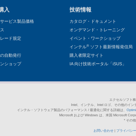
 購入
技術情報
サービス製品価格
カタログ・ドキュメント
ス
オンデマンド・トレーニング
レード規定
イベント・ワークショップ
®
インテル
ソフト最新情報発信局
の自動発行
購入者限定サイト
ンショップ
IA 向け技術ポータル「iSUS」
エクセルソフト株
Intel、インテル、Intel ロゴ、その他のイン
インテル・ソフトウェア製品のパフォーマンス / 最適化に関する詳細は、
Opti
Microsoft および Windows は、米国 Micro
* そ
お問い合わせ
|
プライバシ