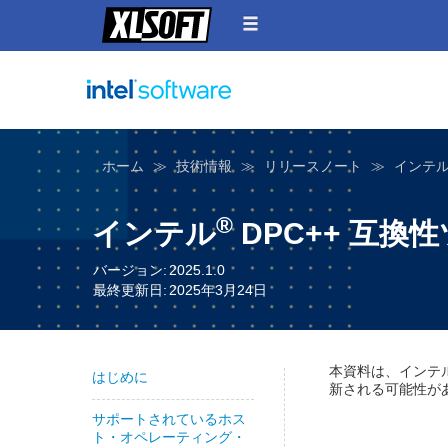
ホーム
技術情報
リリースノート
インテ
®
インテル
DPC++ 互換性
バージョン:
2025.1.0
最終更新日:
2025年3月24日
本資料は、インテ
はじめに
新される可能性が
サポートされているホス
ト・オペレーティング・