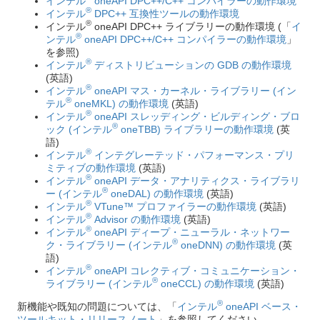
インテル
oneAPI DPC++/C++ コンパイラーの動作環境
®
インテル
DPC++ 互換性ツールの動作環境
®
インテル
oneAPI DPC++ ライブラリーの動作環境 (「
イ
®
ンテル
oneAPI DPC++/C++ コンパイラーの動作環境
」
を参照)
®
インテル
ディストリビューションの GDB の動作環境
(英語)
®
インテル
oneAPI マス・カーネル・ライブラリー (イン
®
テル
oneMKL) の動作環境
(英語)
®
インテル
oneAPI スレッディング・ビルディング・ブロ
®
ック (インテル
oneTBB) ライブラリーの動作環境
(英
語)
®
インテル
インテグレーテッド・パフォーマンス・プリ
ミティブの動作環境
(英語)
®
インテル
oneAPI データ・アナリティクス・ライブラリ
®
ー (インテル
oneDAL) の動作環境
(英語)
®
インテル
VTune™ プロファイラーの動作環境
(英語)
®
インテル
Advisor の動作環境
(英語)
®
インテル
oneAPI ディープ・ニューラル・ネットワー
®
ク・ライブラリー (インテル
oneDNN) の動作環境
(英
語)
®
インテル
oneAPI コレクティブ・コミュニケーション・
®
ライブラリー (インテル
oneCCL) の動作環境
(英語)
®
新機能や既知の問題については、「
インテル
oneAPI ベース・
ツールキット・リリースノート
」を参照してください。