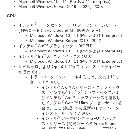
Microsoft Windows 10、11 (Pro および Enterprise)
Microsoft Windows Server 2019、2022、2025
GPU
®
インテル
データセンター GPU フレックス・シリーズ
(開発コード名 Arctic Sound-M、略称 ATS-M)
Microsoft Windows 10、11 (Pro および Enterprise)
Microsoft Windows Server 2019、2022
®
インテル
Arc™ グラフィックス (dGPU)
Microsoft Windows 10、11 (Pro および Enterprise)
®
®
e
インテル
Iris
X
グラフィックス (iGfX)
Microsoft Windows 10、11 (Pro および Enterprise)
レベルゼロおよび OpenCL グラフィックス・ドライバー
が必要です。
ドライバーをインストールするには、次の手順に
従ってください。
®
インテル
Arc™ A シリーズ・グラフィック
®
®
e
ス、インテル
Iris
X
グラフィックスおよ
®
びインテル
Arc™ グラフィックスを搭載し
®
たインテル
Core™ Ultra プロセッサーの場
合は、
ここ
(英語) から最新のドライバーを
インストールしてください。
®
インテル
データセンター GPU フレック
ス・シリーズ (開発コード名 Arctic Sound-
M、略称 ATS-M) の場合は、
ここ
(英語) か