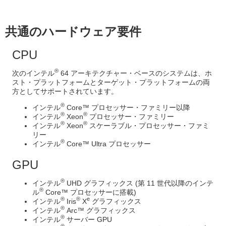
共通のハードウェア要件
CPU
®
次のインテル
64 アーキテクチャー・ベースのシステムは、ホ
スト・プラットフォームとターゲット・プラットフォームの両
方としてサポートされています。
®
インテル
Core™ プロセッサー・ファミリー以降
®
®
インテル
Xeon
プロセッサー・ファミリー
®
®
インテル
Xeon
スケーラブル・プロセッサー・ファミ
リー
®
インテル
Core™ Ultra プロセッサー
GPU
®
インテル
UHD グラフィックス (第 11 世代以降のインテ
®
ル
Core™ プロセッサーに搭載)
®
®
e
インテル
Iris
X
グラフィックス
®
インテル
Arc™ グラフィックス
®
インテル
サーバー GPU