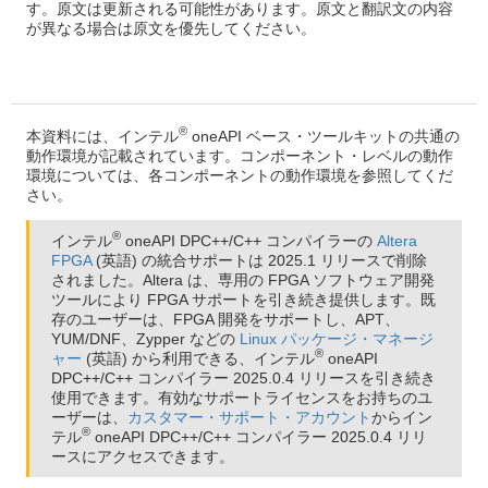
す。原文は更新される可能性があります。原文と翻訳文の内容
が異なる場合は原文を優先してください。
®
本資料には、インテル
oneAPI ベース・ツールキットの共通の
動作環境が記載されています。コンポーネント・レベルの動作
環境については、各コンポーネントの動作環境を参照してくだ
さい。
®
インテル
oneAPI DPC++/C++ コンパイラーの
Altera
FPGA
(英語) の統合サポートは 2025.1 リリースで削除
されました。Altera は、専用の FPGA ソフトウェア開発
ツールにより FPGA サポートを引き続き提供します。既
存のユーザーは、FPGA 開発をサポートし、APT、
YUM/DNF、Zypper などの
Linux パッケージ・マネージ
®
ャー
(英語) から利用できる、インテル
oneAPI
DPC++/C++ コンパイラー 2025.0.4 リリースを引き続き
使用できます。有効なサポートライセンスをお持ちのユ
ーザーは、
カスタマー・サポート・アカウント
からイン
®
テル
oneAPI DPC++/C++ コンパイラー 2025.0.4 リリ
ースにアクセスできます。