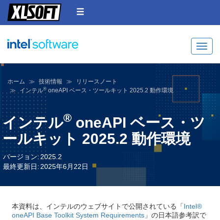
Toggle
ホーム
技術情報
リリースノート
®
インテル
oneAPI ベース・ツールキット 2025.2 動作環境
®
インテル
oneAPI ベース・ツ
ールキット 2025.2 動作環境
バージョン:
2025.2
最終更新日:
2025年6月22日
本資料は、インテルのウェブサイトで公開されている「
Intel®
oneAPI Base Toolkit System Requirements
」の日本語参考訳で