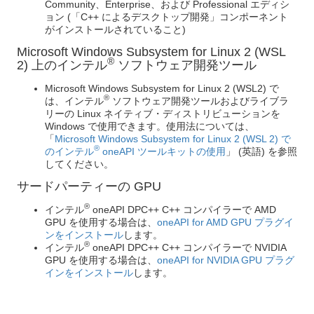
Community、Enterprise、および Professional エディシ
ョン (「C++ によるデスクトップ開発」コンポーネント
がインストールされていること)
Microsoft Windows Subsystem for Linux 2 (WSL
®
2) 上のインテル
ソフトウェア開発ツール
Microsoft Windows Subsystem for Linux 2 (WSL2) で
®
は、インテル
ソフトウェア開発ツールおよびライブラ
リーの Linux ネイティブ・ディストリビューションを
Windows で使用できます。使用法については、
「
Microsoft Windows Subsystem for Linux 2 (WSL 2) で
®
のインテル
oneAPI ツールキットの使用
」 (英語) を参照
してください。
サードパーティーの GPU
®
インテル
oneAPI DPC++ C++ コンパイラーで AMD
GPU を使用する場合は、
oneAPI for AMD GPU プラグイ
ンをインストール
します。
®
インテル
oneAPI DPC++ C++ コンパイラーで NVIDIA
GPU を使用する場合は、
oneAPI for NVIDIA GPU プラグ
インをインストール
します。