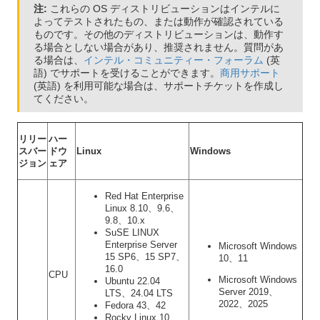
注:
これらの OS ディストリビューションはインテルに
よってテストされたもの、または動作が確認されている
ものです。その他のディストリビューションは、動作す
る場合としない場合があり、推奨されません。質問があ
る場合は、
インテル・コミュニティー・フォーラム
(英
語) でサポートを受けることができます。
商用サポート
(英語) を利用可能な場合は、サポートチケットを作成し
てください。
リリー
ハー
スバー
ドウ
Linux
Windows
ジョン
ェア
Red Hat Enterprise
Linux 8.10、9.6、
9.8、10.x
SuSE LINUX
Enterprise Server
Microsoft Windows
15 SP6、15 SP7、
10、11
16.0
CPU
Microsoft Windows
Ubuntu 22.04
Server 2019、
LTS、24.04 LTS
2022、2025
Fedora 43、42
Rocky Linux 10、