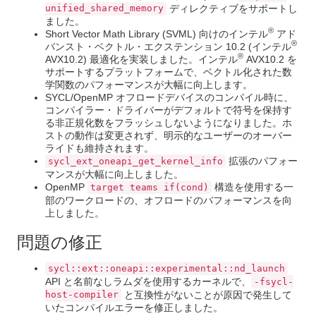
unified_shared_memory
ディレクティブをサポートし
ました。
®
Short Vector Math Library (SVML) 向けのインテル
アド
®
バンスト・ベクトル・エクステンション 10.2 (インテル
®
AVX10.2) 最適化を実装しました。インテル
AVX10.2 を
サポートするプラットフォームで、ベクトル化された数
学関数のパフォーマンスが大幅に向上します。
SYCL/OpenMP オフロードデバイスのコンパイル時に、
コンパイラー・ドライバーがデフォルトで符号を保持す
る非正規化数をフラッシュしないようになりました。ホ
ストの動作は変更されず、明示的なユーザーのオーバー
ライドも維持されます。
拡張のパフォー
sycl_ext_oneapi_get_kernel_info
マンスが大幅に向上しました。
OpenMP
構造を使用する一
target teams if(cond)
部のワークロードの、オフロードのパフォーマンスを向
上しました。
問題の修正
sycl::ext::oneapi::experimental::nd_launch
API と名前なしラムダを使用するカーネルで、
-fsycl-
host-compiler
と互換性がないことが原因で発生して
いたコンパイルエラーを修正しました。