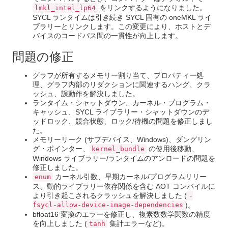
をリンクするようになりました。
lmkl_intel_lp64
SYCL ランタイムは引き続き SYCL 固有の oneMKL ライ
ブラリーとリンクします。この変更により、ホストとデ
バイスのコードパス間の一貫性が向上します。
問題の修正
グラフが所有するメモリー割り当て、プロパティー処
理、グラフ内部のリダクションに関連するハング、クラ
ッシュ、誤動作を解決しました。
ランタイム・シャットダウン、カーネル・プログラム・
キャッシュ、SYCL ライブラリー・シャットダウンのデ
ッドロック、競合状態、ロック/待機の問題を修正しまし
た。
メモリーリーク (サブデバイス、Windows)、ダングリン
グ・ポインター、
の使用後移動、
kernel_bundle
Windows ライブラリー/ランタイムのアンロードの問題を
修正しました。
カーネル引数、早期カーネル/プログラムリリー
enum
ス、動的ライブラリー依存関係を含む AOT コンパイルに
より引き起こされるクラッシュを解決しました (
-
fsycl-allow-device-image-dependencies
)。
bfloat16 変換のエラーを修正し、複素数数学関数の精度
を向上しました (
集計エラーなど)。
tanh