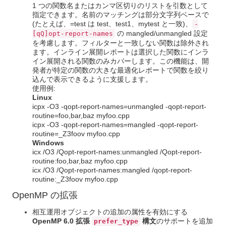
1 つの関数名またはカンマ区切りのリストを引数として
指定できます。名前のマッチングは部分文字列ベースで
(たとえば、=test は test、test1、mytest と一致)、
-
の mangled/unmangled 設定
[qQ]opt-report-names
を考慮します。フィルターと一致しない関数は除外され
ます。インライン展開レポートは選択した関数にインラ
イン展開される関数のみカバーします。この機能は、開
発者が特定の関数の大きな最適化レポートで関数を絞り
込んで表示できるように支援します。
使用例:
Linux
icpx -O3 -qopt-report-names=unmangled -qopt-report-
routine=foo,bar,baz myfoo.cpp
icpx -O3 -qopt-report-names=mangled -qopt-report-
routine=_Z3foov myfoo.cpp
Windows
icx /O3 /Qopt-report-names:unmangled /Qopt-report-
routine:foo,bar,baz myfoo.cpp
icx /O3 /Qopt-report-names:mangled /qopt-report-
routine:_Z3foov myfoo.cpp
OpenMP の拡張
相互運用オブジェクトの追加の属性を有効にする
OpenMP 6.0 拡張
構文
のサポートを追加
prefer_type