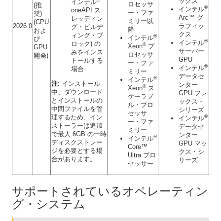
ックス
インテル
ロセッサ
(推
®
インテル
oneAPI ス
ー・ファ
奨)
Arc™ グ
レッディン
ミリー以
(CPU
2026.0
ラフィッ
グ・ビルデ
降
およ
クス
ィング・ブ
®
インテル
び
®
インテル
ロック) の
®
Xeon
プ
GPU
サーバー
みをインス
ロセッサ
開発)
GPU
トールする
ー・ファ
®
インテル
場合
ミリー
データセ
®
インテル
注:
インストール
ンター
®
Xeon
ス
中、ダウンロード
GPU フレ
ケーラブ
とインストールの
ックス・
ル・プロ
中間ファイルを管
シリーズ
セッサ
理するため、イン
®
インテル
ー・ファ
ストーラーは追加
データセ
ミリー
で最大 6GB の一時
ンター
®
インテル
ディスクストレー
GPU マッ
Core™
ジを必要とする場
クス・シ
Ultra プロ
合があります。
リーズ
セッサー
サポートされているオペレーティン
グ・システム