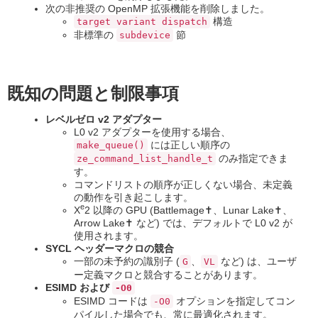
次の非推奨の OpenMP 拡張機能を削除しました。
構造
target variant dispatch
非標準の
節
subdevice
既知の問題と制限事項
レベルゼロ v2 アダプター
L0 v2 アダプターを使用する場合、
には正しい順序の
make_queue()
のみ指定できま
ze_command_list_handle_t
す。
コマンドリストの順序が正しくない場合、未定義
の動作を引き起こします。
e
X
2 以降の GPU (Battlemage✝、Lunar Lake✝、
Arrow Lake✝ など) では、デフォルトで L0 v2 が
使用されます。
SYCL ヘッダーマクロの競合
一部の未予約の識別子 (
、
など) は、ユーザ
G
VL
ー定義マクロと競合することがあります。
ESIMD および
-O0
ESIMD コードは
オプションを指定してコン
-O0
パイルした場合でも、常に最適化されます。