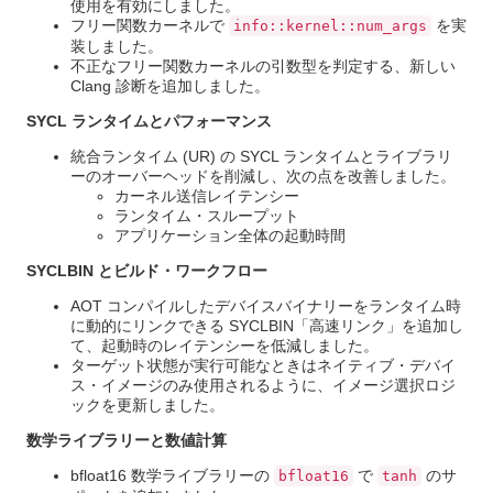
使用を有効にしました。
フリー関数カーネルで
を実
info::kernel::num_args
装しました。
不正なフリー関数カーネルの引数型を判定する、新しい
Clang 診断を追加しました。
SYCL ランタイムとパフォーマンス
統合ランタイム (UR) の SYCL ランタイムとライブラリ
ーのオーバーヘッドを削減し、次の点を改善しました。
カーネル送信レイテンシー
ランタイム・スループット
アプリケーション全体の起動時間
SYCLBIN とビルド・ワークフロー
AOT コンパイルしたデバイスバイナリーをランタイム時
に動的にリンクできる SYCLBIN「高速リンク」を追加し
て、起動時のレイテンシーを低減しました。
ターゲット状態が実行可能なときはネイティブ・デバイ
ス・イメージのみ使用されるように、イメージ選択ロジ
ックを更新しました。
数学ライブラリーと数値計算
bfloat16 数学ライブラリーの
で
のサ
bfloat16
tanh