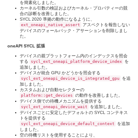
を簡素化しました。
カーネル引数の検証およびカーネル・プロパティーの競
合の診断を改善しました。
SYCL 2020 準拠の動作になるように、
アスペクトを報告しない
ext_oneapi_native_assert
デバイスのフォールバック・アサーションを削除しまし
た。
oneAPI SYCL 拡張
デバイスの親プラットフォーム内のインデックスを照会
する
を
sycl_ext_oneapi_platform_device_index
追加しました。
デバイスが統合 GPU かどうかを照会する
を追
sycl_ext_oneapi_device_is_integrated_gpu
加しました。
カスタムおよび自動セレクターの
の動作を改善しました。
platform::get_devices
デバイス側での待機メカニズムを提供する
を追加しました。
sycl_ext_oneapi_device_wait
デバイスごとに安定したデフォルトの SYCL コンテキス
トを提供する
を追加
sycl_ext_oneapi_device_default_context
しました。
空の待機リストを使用することにより、