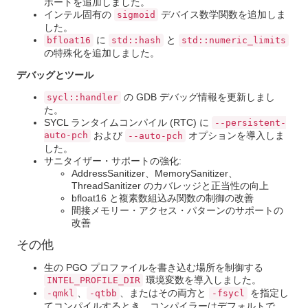
ポートを追加しました。
インテル固有の
デバイス数学関数を追加しま
sigmoid
した。
に
と
bfloat16
std::hash
std::numeric_limits
の特殊化を追加しました。
デバッグとツール
の GDB デバッグ情報を更新しまし
sycl::handler
た。
SYCL ランタイムコンパイル (RTC) に
--persistent-
auto-pch
および
オプションを導入しま
--auto-pch
した。
サニタイザー・サポートの強化:
AddressSanitizer、MemorySanitizer、
ThreadSanitizer のカバレッジと正当性の向上
bfloat16 と複素数組込み関数の制御の改善
間接メモリー・アクセス・パターンのサポートの
改善
その他
生の PGO プロファイルを書き込む場所を制御する
環境変数を導入しました。
INTEL_PROFILE_DIR
、
、またはその両方と
を指定し
-qmkl
-qtbb
-fsycl
てコンパイルするとき、コンパイラーはデフォルトで