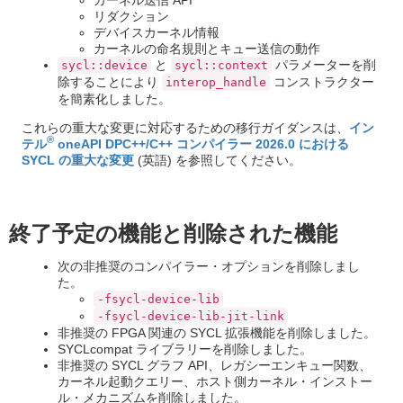
リダクション
デバイスカーネル情報
カーネルの命名規則とキュー送信の動作
と
パラメーターを削
sycl::device
sycl::context
除することにより
コンストラクター
interop_handle
を簡素化しました。
これらの重大な変更に対応するための移行ガイダンスは、
イン
®
テル
oneAPI DPC++/C++ コンパイラー 2026.0 における
SYCL の重大な変更
(英語) を参照してください。
終了予定の機能と削除された機能
次の非推奨のコンパイラー・オプションを削除しまし
た。
-fsycl-device-lib
-fsycl-device-lib-jit-link
非推奨の FPGA 関連の SYCL 拡張機能を削除しました。
SYCLcompat ライブラリーを削除しました。
非推奨の SYCL グラフ API、レガシーエンキュー関数、
カーネル起動クエリー、ホスト側カーネル・インストー
ル・メカニズムを削除しました。