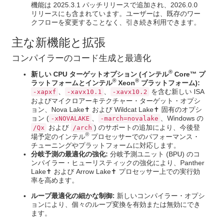
機能は 2025.3.1 パッチリリースで追加され、2026.0.0
リリースにも含まれています。ユーザーは、既存のワー
クフローを変更することなく、引き続き利用できます。
主な新機能と拡張
コンパイラーのコード生成と最適化
®
新しい CPU ターゲットオプション (インテル
Core™ プ
®
®
ラットフォームとインテル
Xeon
プラットフォーム):
、
、
を含む新しい ISA
-xapxf
-xavx10.1
-xavx10.2
およびマイクロアーキテクチャー・ターゲット・オプシ
ョン、Nova Lake✝ および Wildcat Lake✝ 固有のオプシ
ョン (
、
、Windows の
-xNOVALAKE
-march=novalake
および
) のサポートの追加により、今後登
/Qx
/arch
®
場予定のインテル
プロセッサーでのパフォーマンス・
チューニングやプラットフォームに対応します。
分岐予測の最適化の強化:
分岐予測ユニット (BPU) のコ
ンパイラー・ヒューリスティックの強化により、Panther
Lake✝ および Arrow Lake✝ プロセッサー上での実行効
率を高めます。
ループ最適化の細かな制御:
新しいコンパイラー・オプシ
ョンにより、個々のループ変換を有効または無効にでき
ます。