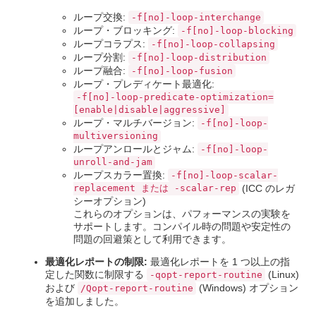
ループ交換:
-f[no]-loop-interchange
ループ・ブロッキング:
-f[no]-loop-blocking
ループコラプス:
-f[no]-loop-collapsing
ループ分割:
-f[no]-loop-distribution
ループ融合:
-f[no]-loop-fusion
ループ・プレディケート最適化:
-f[no]-loop-predicate-optimization=
[enable|disable|aggressive]
ループ・マルチバージョン:
-f[no]-loop-
multiversioning
ループアンロールとジャム:
-f[no]-loop-
unroll-and-jam
ループスカラー置換:
-f[no]-loop-scalar-
replacement または -scalar-rep
(ICC のレガ
シーオプション)
これらのオプションは、パフォーマンスの実験を
サポートします。コンパイル時の問題や安定性の
問題の回避策として利用できます。
最適化レポートの制限:
最適化レポートを 1 つ以上の指
定した関数に制限する
(Linux)
-qopt-report-routine
および
(Windows) オプション
/Qopt-report-routine
を追加しました。