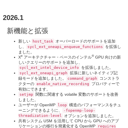
2026.1
新機能と拡張
新しい
オーバーロードのサポートを追加
host_task
し、
を拡張し
sycl_ext_oneapi_enqueue_functions
ました。
e
®
X
アーキテクチャー・ベースのインテル
GPU 向けの新
しいクエリーのサポートを追加し、
を拡張しました。
sycl_ext_intel_device_info
拡張に新しいネイティブ記
sycl_ext_oneapi_graph
録モードを追加しました。
コンストラ
command_graph
クターの
プロパティーで
enable_native_recording
有効にできます。
関数に関連する volatile 変数のサポートを改善
setjmp
しました。
ユーザーが OpenMP
構造のパフォーマンスをチュ
loop
ーニングできるように、
-fopenmp-loop-
threadization-level
オプションを追加しました。
共有システム USM を活用して CPU から GPU へのアプ
リケーションの移行を簡素化する OpenMP
requires