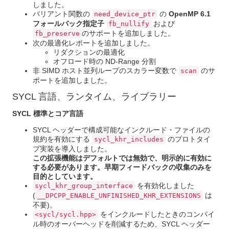
しました。
バリアント関数の
の
OpenMP 6.1
need_device_ptr
フォールバック指定子
および
fb_nullify
のサポートを追加しました。
fb_preserve
次の最適化レポートを追加しました。
リダクションの最適化
オフロード時の ND-Range 分割
非 SIMD ホスト並列ループのスカラー変数で
のサ
scan
ポートを追加しました。
SYCL 言語、ランタイム、ライブラリー
SYCL 標準とコア言語
SYCL ヘッダーで構成可能なインクルード・ファイルの
規約を有効にする
のプロトタイ
sycl_khr_includes
プ実装を導入しました。
この拡張機能はデフォルトでは無効で、明示的に有効に
する必要があります。早期フィードバックの収集のみを
目的としています。
を有効化しました
sycl_khr_group_interface
(
は
__DPCPP_ENABLE_UNFINISHED_KHR_EXTENSIONS
不要)。
をインクルードしたときのコンパイ
<sycl/sycl.hpp>
ル時のオーバーヘッドを削減するため、SYCL ヘッダー