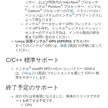
®
ッサー、および同世代の Intel Atom
プロセッサ
®
®
ー、インテル
Pentium
プロセッサー、インテル
®
®
Celeron
プロセッサーの
手順
。ドライバーのバ
®
ージョンはシステムのインテル
グラフィックスに
よって異なります。
®
インテル
データセンター GPU フレックス・シリ
®
ーズ (ATS-M✝)。インテル
レジストレーション・
センターのアクセス方法は、インテル製品の担当
者までお問い合わせください。
®
Linux 汎用インテル
GPU (GPGPU) ドライバー
®
すべてのインテル
GPU は、
概要
(英語) の手順に従って
ください。
C/C++ 標準サポート
®
インテル
oneAPI DPC++/C++ コンパイラー 2026.0
は、
Clang 22
(英語) フロントエンドを通じて C/C++ 標
準をサポートします。
終了予定のサポート
次の OS は非推奨になりました。将来のリリースでサポ
ートを終了する予定です。
CPU