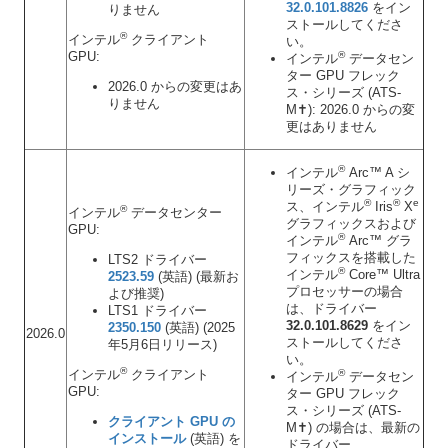
32.0.101.8826
をイン
りません
ストールしてくださ
®
インテル
クライアント
い。
GPU:
®
インテル
データセン
ター GPU フレック
2026.0 からの変更はあ
ス・シリーズ (ATS-
りません
M✝): 2026.0 からの変
更はありません
®
インテル
Arc™ A シ
リーズ・グラフィック
®
®
e
ス、インテル
Iris
X
®
インテル
データセンター
グラフィックスおよび
GPU:
®
インテル
Arc™ グラ
フィックスを搭載した
LTS2 ドライバー
®
インテル
Core™ Ultra
2523.59
(英語) (最新お
プロセッサーの場合
よび推奨)
は、ドライバー
LTS1 ドライバー
32.0.101.8629
をイン
2350.150
(英語) (2025
2026.0
ストールしてくださ
年5月6日リリース)
い。
®
インテル
クライアント
®
インテル
データセン
GPU:
ター GPU フレック
ス・シリーズ (ATS-
クライアント GPU の
M✝) の場合は、最新の
インストール
(英語) を
ドライバー