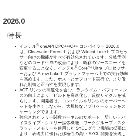
2026.0
特長
®
インテル
oneAPI DPC++/C++ コンパイラー 2026.0
は、Clearwater Forest✝ および Wildcat Lake✝ プロセッ
サー向けの機能がすべて有効化されています。分岐予測
などのコード生成の改善により、既存のソースコードを
®
変更することなく、インテル
Core™ Ultra プロセッサ
ーおよび Arrow Lake✝ プラットフォーム上での実行効率
を高めます。また、ホストとオフロード実行で、より優
れた制御と正当性を実現します。
AOT リンクの高速化を含む、ランタイム・パフォーマン
スの向上により、ビルドを高速化し、反復サイクルを減
らします。開発者は、コンパイルやリンクのオーバーヘ
ッドを小さくしながら、大規模なアプリケーションをス
ケーリングできます。
強化されたフリー関数カーネルのサポート、新しいデバ
イスタイプ・クエリー拡張機能、ワークグループ・スク
ラッチ・メモリーを使用した SYCL グラフ機能の拡張に
より、表現力に優れた移植性の高い SYCL 開発を実現し