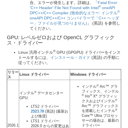
合、エラーが発生します。詳細は、「
Fatal Error:
®
'C++ Header' File Not Found with Intel
oneAPI
®
DPC++/C++ Compiler (致命的なエラー: インテル
oneAPI DPC++/C++ コンパイラーで「C++ ヘッダ
ー」ファイルが見つかりません)
」 (英語) を参照し
てください。
GPU: レベルゼロおよび OpenCL グラフィック
ス・ドライバー
®
Linux 汎用インテル
GPU (GPGPU) ドライバーをインス
トールするには、
インストール・ガイド
(英語) の手順に
従ってください。
リリー
Linux ドライバー
Windows ドライバー
ス
®
インテル
Arc™ グラ
フィックス、インテル
®
インテル
データセンター
®
®
e
Iris
X
グラフィッ
GPU:
®
クスおよびインテル
Arc™ グラフィックス
LTS2 ドライバー
®
を搭載したインテル
2523.78
(英語) (最新お
Core™ Ultra プロセッ
よび推奨)
サーの場合は、最新の
LTS1 ドライバー:
2026.1
ドライバー
2026.0 からの変更はあ