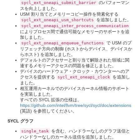
のパフォーマン
sycl_ext_oneapi_submit_barrier
スを向上しました。
USM 割り当てとメモリーコピー操作を簡素化する
を追加しました。
sycl_ext_oneapi_usm_shortcuts
sycl_ext_oneapi_inter_process_communication
によりプロセス間で通信可能なメモリーのサポートを追
加しました。
で USM のプ
sycl_ext_oneapi_enqueue_functions
リフェッチ方向の制御 (ホストからデバイス、デバイスか
らホスト) を追加しました。
デフォルトのアクセサーと割り当て解除された領域に関
連するメモリーアクセスの問題を修正しました。
デバイスのハードウェア・クロック・カウンターへのア
クセスを提供する
を追加し
sycl_ext_oneapi_clock
ました。
相互運用カーネルでのデバイスカーネル情報のサポート
を実装しました。
すべての SYCL 拡張の仕様は、
https://github.com/intel/llvm/tree/sycl/sycl/doc/extensions
(英語) を参照してください。
SYCL グラフ
を含む、ハンドラーなしのグラフ送信と
single_task
ハンドラーなしのカーネル送信を追加しました。