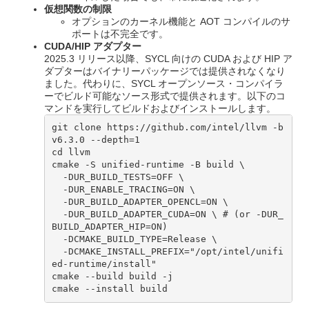
仮想関数の制限
オプションのカーネル機能と AOT コンパイルのサ
ポートは不完全です。
CUDA/HIP アダプター
2025.3 リリース以降、SYCL 向けの CUDA および HIP ア
ダプターはバイナリーパッケージでは提供されなくなり
ました。代わりに、SYCL オープンソース・コンパイラ
ーでビルド可能なソース形式で提供されます。以下のコ
マンドを実行してビルドおよびインストールします。
git clone https://github.com/intel/llvm -b 
v6.3.0 --depth=1

cd llvm

cmake -S unified-runtime -B build \

  -DUR_BUILD_TESTS=OFF \

  -DUR_ENABLE_TRACING=ON \

  -DUR_BUILD_ADAPTER_OPENCL=ON \

  -DUR_BUILD_ADAPTER_CUDA=ON \ # (or -DUR_
BUILD_ADAPTER_HIP=ON)

  -DCMAKE_BUILD_TYPE=Release \

  -DCMAKE_INSTALL_PREFIX="/opt/intel/unifi
ed-runtime/install"

cmake --build build -j

cmake --install build