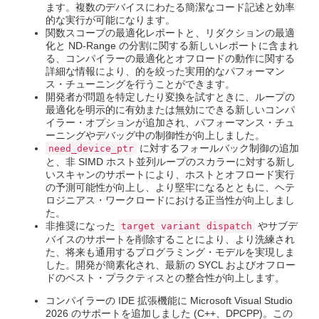
ます。複数のデバイスにわたる簡潔なコード記述と効率
的な実行が可能になります。
関数スコープの最適化レポートと、リダクションの最適
化と ND-Range の分割に関する新しいレポートに含まれ
る、コンパイラーの最適化とオフロードの動作に関する
詳細な情報により、的を絞った実用的なパフォーマン
ス・チューニングを行うことができます。
開発者が問題を特定したり変換を試すときに、ループの
最適化を明示的に有効または無効にできる新しいコンパ
イラー・オプションが追加され、パフォーマンス・チュ
ーニングやデバッグ中の制御性が向上しました。
に対するフォールバック制御の追加
need_device_ptr
と、非 SIMD ホスト並列ループのスカラーに対する新し
いスキャンのサポートにより、ホストとオフロード実行
の予測可能性が向上し、より堅牢になるとともに、ヘテ
ロジニアス・ワークロードにおける正当性が向上しまし
た。
非推奨になった
やサブデ
target variant dispatch
バイスのサポートを削除することにより、より洗練され
た、将来も通用するプログラミング・モデルを実現しま
した。開発が簡素化され、最新の SYCL およびオフロー
ドのベスト・プラクティスとの整合性が向上します。
コンパイラーの IDE 拡張機能に Microsoft Visual Studio
2026 のサポートを追加しました (C++、DPCPP)。この