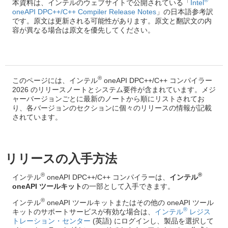
®
本資料は、インテルのウェブサイトで公開されている「
Intel
oneAPI DPC++/C++ Compiler Release Notes
」の日本語参考訳
です。原文は更新される可能性があります。原文と翻訳文の内
容が異なる場合は原文を優先してください。
®
このページには、インテル
oneAPI DPC++/C++ コンパイラー
2026 のリリースノートとシステム要件が含まれています。メジ
ャーバージョンごとに最新のノートから順にリストされてお
り、各バージョンのセクションに個々のリリースの情報が記載
されています。
リリースの入手方法
®
®
インテル
oneAPI DPC++/C++ コンパイラーは、
インテル
oneAPI ツールキット
の一部として入手できます。
®
インテル
oneAPI ツールキットまたはその他の oneAPI ツール
®
キットのサポートサービスが有効な場合は、
インテル
レジス
トレーション・センター
(英語) にログインし、製品を選択して