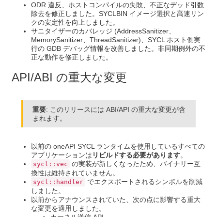
ODR 違反、ホストコンパイルの失敗、不正なデッド引数
除去を修正しました。SYCLBIN イメージ選択と高速リン
クの安定性を向上しました。
サニタイザーのカバレッジ (AddressSanitizer、
MemorySanitizer、ThreadSanitizer)、SYCL ホスト側実
行の GDB デバッグ情報を改善しました。非同期例外の不
正な動作を修正しました。
API/ABI の重大な変更
重要
: このリリースには ABI/API の重大な変更が含
まれます。
以前の oneAPI SYCL ランタイムを使用しているすべての
アプリケーションは
リビルドする必要があります
。
の実装が新しくなったため、バイナリー互
sycl::vec
換性は維持されていません。
でエクスポートされるシンボルを削減
sycl::handler
しました。
以前からアナウンスされていた、次の点に影響する重大
な変更を適用しました。
カーネル送信 API