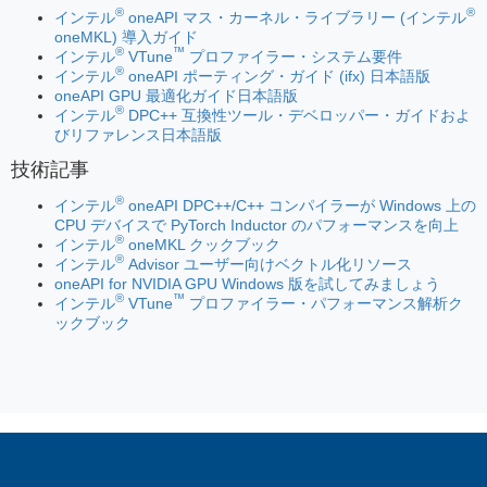
®
®
インテル
oneAPI マス・カーネル・ライブラリー (インテル
oneMKL) 導入ガイド
®
™
インテル
VTune
プロファイラー・システム要件
®
インテル
oneAPI ポーティング・ガイド (ifx) 日本語版
oneAPI GPU 最適化ガイド日本語版
®
インテル
DPC++ 互換性ツール・デベロッパー・ガイドおよ
びリファレンス日本語版
技術記事
®
インテル
oneAPI DPC++/C++ コンパイラーが Windows 上の
CPU デバイスで PyTorch Inductor のパフォーマンスを向上
®
インテル
oneMKL クックブック
®
インテル
Advisor ユーザー向けベクトル化リソース
oneAPI for NVIDIA GPU Windows 版を試してみましょう
®
™
インテル
VTune
プロファイラー・パフォーマンス解析ク
ックブック