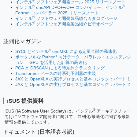
®
インテル
ソフトウェア開発ツール 2025 リリースノート
®
®
インテル
oneAPI DPC++/C++ コンパイラー、インテル
Fortran コンパイラー 2025 リリースノート
®
インテル
ソフトウェア開発製品総合カタログページ
®
インテル
ソフトウェア開発製品紹介ビデオページ
並列化マガジン
®
SYCL とインテル
oneMKL による定量金融の高速化
ポータブルな Python* 向けデータ・パラレル・エクステンシ
ョン： GPU を活用した計算の高速化
PCA と DBSCAN による時系列クラスタリング
Transformer ベースの時系列予測器の実装
JAX と OpenXLA の実行プロセスと基本ロジック：パート 1
JAX と OpenXLA の実行プロセスと基本ロジック：パート 2
iSUS 提供資料
®
iSUS (IA Software User Society) は、インテル
アーキテクチャー
向けにソフトウェア開発者に向けて、並列化/最適化に関する最新
情報を提供しています。
ドキュメント (日本語参考訳)