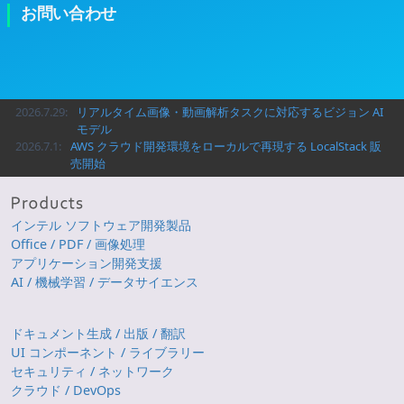
お問い合わせ
2026.7.29:
リアルタイム画像・動画解析タスクに対応するビジョン AI
モデル
2026.7.1:
AWS クラウド開発環境をローカルで再現する LocalStack 販
売開始
インテル ソフトウェア開発製品
Office / PDF / 画像処理
アプリケーション開発支援
AI / 機械学習 / データサイエンス
ドキュメント生成 / 出版 / 翻訳
UI コンポーネント / ライブラリー
セキュリティ / ネットワーク
クラウド / DevOps