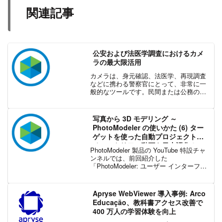
関連記事
公安および法医学調査におけるカメ
ラの最大限活用
カメラは、身元確認、法医学、再現調査
などに携わる警察官にとって、非常に一
般的なツールです。民間または公務の法
医学エンジニアについても同じことが言
えます。日々の公安の維持おいても、ボ
ディ カメラやドライブ レコーダーなどの
写真から 3D モデリング ～
カメラが活用されてい...
PhotoModeler の使いかた (6) ター
ゲットを使った自動プロジェクトの
チュートリアル動画を日本語化！
PhotoModeler 製品の YouTube 特設チャ
ンネルでは、前回紹介した
「PhotoModeler: ユーザー インターフェ
イスの概要」動画に続き、今回はより実
用的な「ターゲットを使った自動プロジ
ェクト」のチュートリアル動画を日本...
Apryse WebViewer 導入事例: Arco
Educação、教科書アクセス改善で
400 万人の学習体験を向上