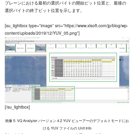
プレーンにおける最初の選択バイトの開始ビット位置と、最後の
選択バイトの終了ビット位置を示します。
[su_lightbox type=”image” src=”https://www.xlsoft.com/jp/blog/wp-
content/uploads/2019/12/YUV_05.png”]
[/su_lightbox]
画像 5: VQ Analyzer バージョン 4.2 YUV ビューアーのデフォルトモードにお
ける YUV ファイルの Unit Info