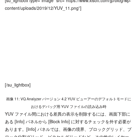
[su_lightbox type=”image” src=”https://www.xlsoft.com/jp/blog/wp-
content/uploads/2019/12/YUV_11.png”]
[/su_lightbox]
画像 11: VQ Analyzer バージョン 4.2 YUV ビューアーのデフォルトモードに
おけるデバッグ用 YUV ファイルの読み込み時
YUV ファイル間における差異の表示を削除するには、画面下部に
ある [Info] パネルから [Block Info] に対するチェックを外す必要が
あります。[Info] パネルでは、画像の境界、ブロックグリッド、ブ
ロック分割グリッド、ピクセルグリッドなど、その他のレイヤー