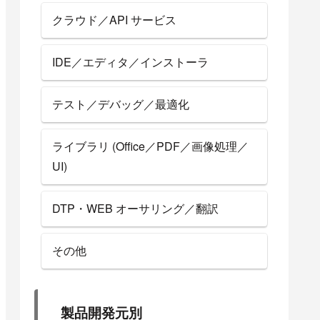
クラウド／API サービス
IDE／エディタ／インストーラ
テスト／デバッグ／最適化
ライブラリ (Office／PDF／画像処理／
UI)
DTP・WEB オーサリング／翻訳
その他
製品開発元別