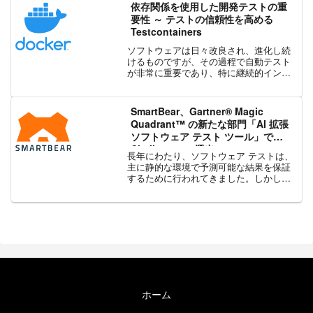
およびテスト レビューについて解説しま
依存関係を使用した開発テストの重
した。こ...
要性 ～ テストの信頼性を高める
Testcontainers
ソフトウェアは日々改良され、進化し続
けるものですが、その過程で自動テスト
が非常に重要であり、特に継続的インテ
グレーション (CI) と継続的デリバリー
(CD) を行うためには欠かせないもので
す。開発者はソフトウェアの異なる面を
SmartBear、Gartner® Magic
評価するため...
Quadrant™ の新たな部門「AI 拡張
ソフトウェア テスト ツール」で
Challenger に選出
長年にわたり、ソフトウェア テストは、
主に静的な環境で予測可能な結果を保証
するために行われてきました。しかし今
日では、AI によってアプリケーションは
より動的で適応性が高く、時には予測不
可能なものになっています。そのため、
高品質なエンジニア...
ホーム
エクセルソフト ブログについて