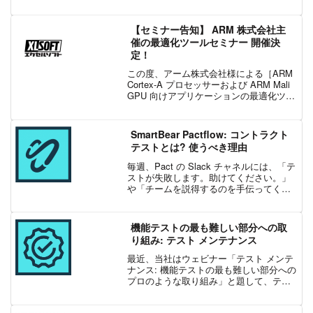
されました。・API Hub for Design →
Swagger Studio・API Hub f...
【セミナー告知】 ARM 株式会社主
催の最適化ツールセミナー 開催決
定！
この度、アーム株式会社様による［ARM
Cortex-A プロセッサーおよび ARM Mali
GPU 向けアプリケーションの最適化ツー
ルセミナー］の開催が決定いたしまし
た！モバイルゲームや機械学習を利用し
た解析などの高負荷を求められるアプ...
SmartBear Pactflow: コントラクト
テストとは? 使うべき理由
毎週、Pact の Slack チャネルには、「テ
ストが失敗します。助けてください。」
や「チームを説得するのを手伝ってくだ
さい。」など、多数の質問が寄せられま
す。以下はその一例です。説得してくだ
さい!コントラクト テストの利点について
機能テストの最も難しい部分への取
は別の...
り組み: テスト メンテナンス
最近、当社はウェビナー「テスト メンテ
ナンス: 機能テストの最も難しい部分への
プロのような取り組み」と題して、テス
ト ケースとテスト ステップのチェックリ
スト、テスト ケースのクリーン アップ、