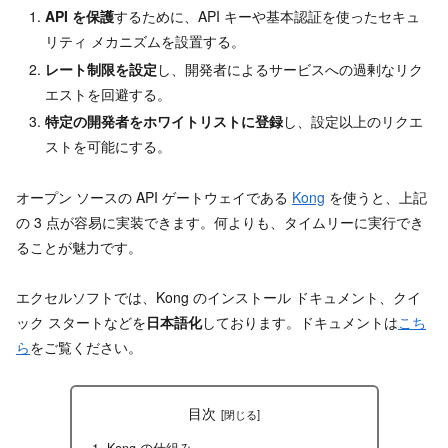
API
を保護
するために、API キーや基本認証を使ったセキュ
リティ メカニズムを設置する。
レート制限を設定
し、開発者によるサービスへの過剰なリク
エストを回避する。
特定の開発者をホワイトリストに登録
し、設定以上のリクエ
ストを可能にする。
オープン ソースの API ゲートウェイである
Kong
を使うと、上記
の 3 点が容易に実装できます。何よりも、タイムリーに実行でき
ることが魅力です。
エクセルソフトでは、Kong のインストール ドキュメント、クイ
ック スタートなどを
日本語化
しております。ドキュメントは
こち
ら
をご覧ください。
目次
Kong の仕組み