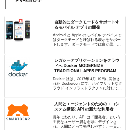
自動的にダークモードをサポートす
るモバイル アプリの開発
Android と Apple のモバイル デバイスで
はダークモードと呼ばれる表示をサポー
トします。ダークモードでは白が黒、黒
が白に表示され、他の色もそれに合わせ
て調整されます。ダークモードは表示に
必要とする電力が普通の場合と比べ低い
レガシーアプリケーションをクラウ
ため、...
ドへ Docker MODERNIZE
TRADITIONAL APPS PROGRAM
Docker 社は、2017年 4月 19日に開催さ
れた Dockercon にて、ハイブリットなク
ラウド インフラストラクチャに対して既
存のレガシー アプリケーションのセキュ
リティ、効率、およびポータビリティの
向上を図る Moderniz...
人間とエージェントのためのエコシ
ステム構築: API の新たな利用者
長年にわたり、API は「開発者」という
主要なユーザー層を念頭にデザインさ
れ、人間にとって発見しやすく、一貫性