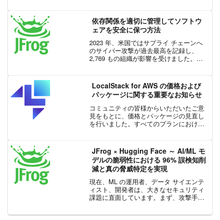
があり、利用しやすいことに重点を置い
てきました。しかし、AI 時代の到来によ
り、新たなユーザー層、「AI エージェン
依存関係を適切に管理してソフトウ
ト」が登場しま...
ェアを安全に保つ方法
2023 年、米国ではサプライ チェーンへ
のサイバー攻撃が過去最高を記録し、
2,769 もの組織が影響を受けました。こ
の数字は 2017 年以来過去最大の記録で
あり、影響を受けた組織は年間約 58% 増
加しています。ほとんどの組織のソフト
LocalStack for AWS の価格および
ウ...
パッケージに関する重要なお知らせ
コミュニティの皆様からいただいたご意
見をもとに、価格とパッケージの見直し
を行いました。すべてのプランにおける
無制限の CI クレジット、非商用向けの無
料プラン、延長された試用期間、低価格
の月額商用プラン、およびオープン ソー
JFrog × Hugging Face ～ AI/ML モ
ス プロジェクト...
デルの脆弱性における 96% 誤検知削
減と真の脅威特定を実現
現在、ML の運用者、データ サイエンテ
ィスト、開発者は、大きなセキュリティ
課題に直面しています。まず、攻撃手法
の進化に対応するには、常に警戒しなが
らセキュリティの知識を身につける必要