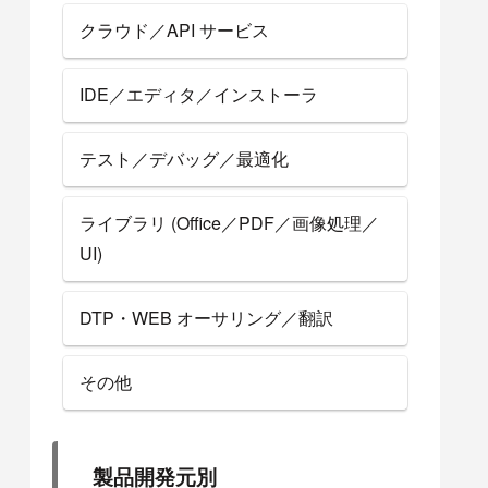
クラウド／API サービス
IDE／エディタ／インストーラ
テスト／デバッグ／最適化
ライブラリ (Office／PDF／画像処理／
UI)
DTP・WEB オーサリング／翻訳
その他
製品開発元別