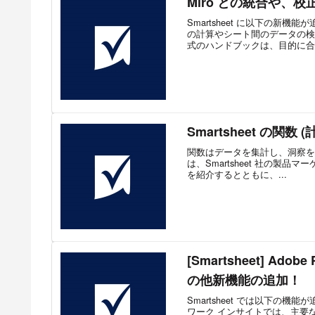
Miro との統合や、校正
Smartsheet に以下の
の計算やシート間のデータの検
式のハンドブックは、目的に合っ
Smartsheet の関数
関数はデータを集計し、洞察を
は、Smartsheet 社の製品マー
を紹介するとともに、...
[Smartsheet] Ad
の他新機能の追加！
Smartsheet では以下の
ワーク インサイトでは、主要