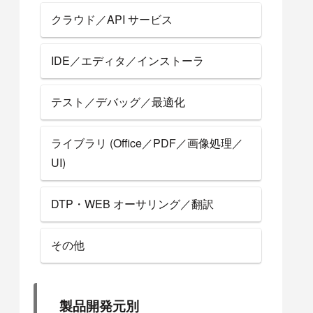
クラウド／API サービス
IDE／エディタ／インストーラ
テスト／デバッグ／最適化
ライブラリ (Office／PDF／画像処理／
UI)
DTP・WEB オーサリング／翻訳
その他
製品開発元別