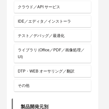
クラウド／API サービス
IDE／エディタ／インストーラ
テスト／デバッグ／最適化
ライブラリ (Office／PDF／画像処理／
UI)
DTP・WEB オーサリング／翻訳
その他
製品開発元別