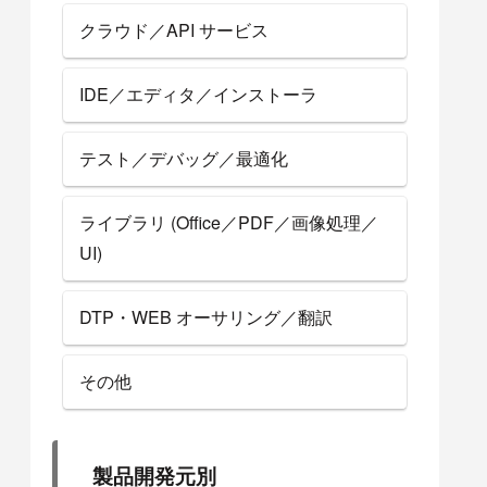
クラウド／API サービス
IDE／エディタ／インストーラ
テスト／デバッグ／最適化
ライブラリ (Office／PDF／画像処理／
UI)
DTP・WEB オーサリング／翻訳
その他
製品開発元別