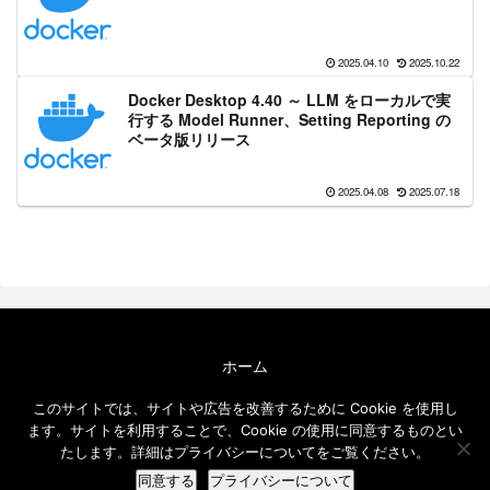
2025.04.10
2025.10.22
Docker Desktop 4.40 ～ LLM をローカルで実
行する Model Runner、Setting Reporting の
ベータ版リリース
2025.04.08
2025.07.18
ホーム
エクセルソフト ブログについて
このサイトでは、サイトや広告を改善するために Cookie を使用し
免責事項
ます。サイトを利用することで、Cookie の使用に同意するものとい
メールニュース
たします。詳細はプライバシーについてをご覧ください。
© 2016-2026 エクセルソフト ブログ.
同意する
プライバシーについて