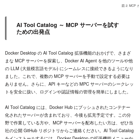
図 2: MC
AI Tool Catalog ～ MCP サーバーを試す
ための出発点
Docker Desktop の AI Tool Catalog 拡張機能のおかげで、さまざ
まな MCP サーバーを探索し、Docker AI Agent を他のツールや他
の LLM (大規模言語モデル) にシームレスに接続できるようになり
ました。これで、複数の MCP サーバーを手動で設定する必要は
ありません。さらに、API キーなどの MPC サーバーのシークレッ
トを安全に扱い、ログインや認証情報の管理を簡単にしました。
AI Tool Catalog には、Docker Hub にプッシュされたコンテナー
化されたサーバーが含まれており、今後も拡充予定です。この分
野で作業している方や、MCP サーバーを配布したい方は、ぜひ当
社の公開 GitHub リポジトリからご連絡ください。AI Tool Catalog
をインストールするには、Docker Desktop の拡張機能メニューか