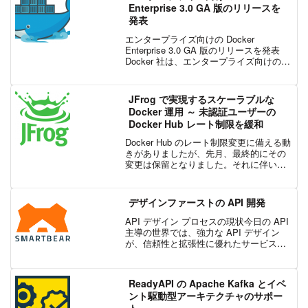
性管理ツールです。自動でエラーを監視
Enterprise 3.0 GA 版のリリースを
して、レポート、警告、診断を生成しま
発表
す。
エンタープライズ向けの Docker
Enterprise 3.0 GA 版のリリースを発表
Docker 社は、エンタープライズ向けの
Docker Enterprise 3.0 の GA (General
Availability、一般公...
JFrog で実現するスケーラブルな
Docker 運用 ～ 未認証ユーザーの
Docker Hub レート制限を緩和
Docker Hub のレート制限変更に備える動
きがありましたが、先月、最終的にその
変更は保留となりました。それに伴い、
多くの JFrog の顧客から「Docker Hub の
レート制限が変更されたら、自社にはど
のような影響があるのか？」と...
デザインファーストの API 開発
API デザイン プロセスの現状今日の API
主導の世界では、強力な API デザイン
が、信頼性と拡張性に優れたサービスを
構築する鍵となります。構造化や標準化
がなければ、デザイン フェーズはあっと
いう間に混乱に陥る可能性があります。
ReadyAPI の Apache Kafka とイベ
チーム...
ント駆動型アーキテクチャのサポー
ト