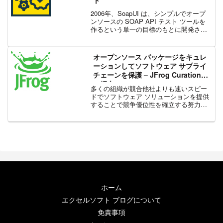
2006年、SoapUI は、シンプルでオープ
ンソースの SOAP API テスト ツールを
作るという単一の目標のもとに開発され
ました。それ以来、開発者はコードを提
供し、貴重なフィードバックを提供し
て、SmartBear は SoapUI ...
オープンソース パッケージをキュレ
ーションしてソフトウェア サプライ
チェーンを保護 – JFrog Curation
の紹介
多くの組織が競合他社よりも速いスピー
ドでソフトウェア ソリューションを提供
することで競争優位性を確立する努力を
していますが、それを達成するために、
オープンソースソフトウェア (OSS) のラ
イブラリやパッケージに大きく依存して
おり、これらは...
ホーム
エクセルソフト ブログについて
免責事項