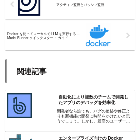
アクティブ監視とパッシブ監視
Docker を使ってローカルで LLM を実行する ～
Model Runner クイックスタート ガイド
関連記事
自動化により複数のチームで開発し
たアプリのデバッグを効率化
開発者なら誰でも、バグの追跡や修正よ
りも新機能の開発に時間をかけたいと思
うでしょう。しかし、最高のユーザー体
験を生み出すためには、デバッグが必要
です。 BugSnag はモバイル、Web、バッ
クエンド アプリ向けのエラー監視 & 安定
エンタープライズ向けの Docker