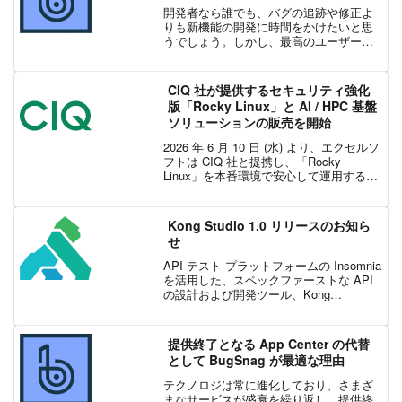
開発者なら誰でも、バグの追跡や修正よ
りも新機能の開発に時間をかけたいと思
うでしょう。しかし、最高のユーザー体
験を生み出すためには、デバッグが必要
です。 BugSnag はモバイル、Web、バッ
クエンド アプリ向けのエラー監視 & 安定
CIQ 社が提供するセキュリティ強化
性管理ツールです。自動でエラーを監視
版「Rocky Linux」と AI / HPC 基盤
して、レポート、警告、診断を生成しま
ソリューションの販売を開始
す。
2026 年 6 月 10 日 (水) より、エクセルソ
フトは CIQ 社と提携し、「Rocky
Linux」を本番環境で安心して運用するた
めの商用サポート付きエンタープライズ
向け Linux サブスクリプション RLC Pro
と、AI ...
Kong Studio 1.0 リリースのお知ら
せ
API テスト プラットフォームの Insomnia
を活用した、スペックファーストな API
の設計および開発ツール、Kong
Studio 1.0 のリリース発表ができること
を喜ばしく思っています。今回のリリー
スでは、スペックの設計、G...
提供終了となる App Center の代替
として BugSnag が最適な理由
テクノロジは常に進化しており、さまざ
まなサービスが盛衰を繰り返し、提供終