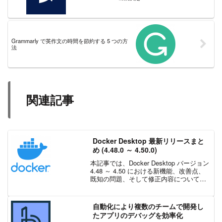
Grammarly で英作文の時間を節約する 5 つの方
法
関連記事
Docker Desktop 最新リリースまと
め (4.48.0 ～ 4.50.0)
本記事では、Docker Desktop バージョン
4.48 ～ 4.50 における新機能、改善点、
既知の問題、そして修正内容について紹
介します。Docker 社が公開しているリリ
ース ノートを基に、日本国内ユーザー向
けに主要な変更点をわ...
自動化により複数のチームで開発し
たアプリのデバッグを効率化