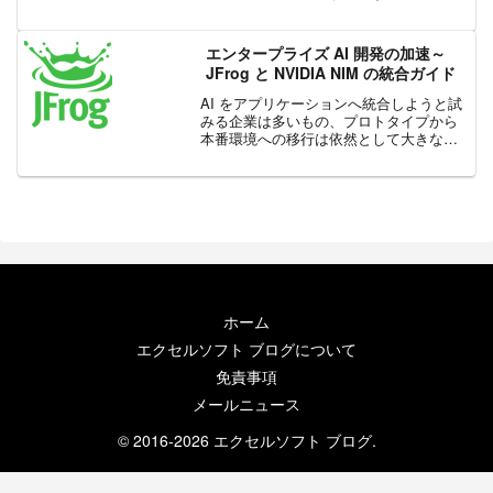
の進化に対応するには、常に警戒しなが
らセキュリティの知識を身につける必要
がありますが、それを徹底するには専任
エンタープライズ AI 開発の加速～
のセキュリティ チー...
JFrog と NVIDIA NIM の統合ガイド
AI をアプリケーションへ統合しようと試
みる企業は多いもの、プロトタイプから
本番環境への移行は依然として大きな課
題です。機械学習モデルを効率的に管理
しながら、セキュリティとガバナンスを
確保することが求められています。JFrog
の NVID...
ホーム
エクセルソフト ブログについて
免責事項
メールニュース
© 2016-2026 エクセルソフト ブログ.