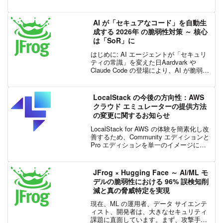
ューター障害が発生しました。全世界で
数百万台の Windows デバイスに影響を与
えたこのインシデントは、ソフ...
AI が「セキュアなコード」を自動生
成する 2026年 の脆弱性対策 ～ 核心
は「SoR」に
はじめに: AI エージェントが「セキュリ
ティの常識」を変えた日Aardvark や
Claude Code の登場により、AI が脆弱性
を自動修正し、セキュアなコードを生成
する時代が到来しました。開発スピード
が劇的に加速する 2026 年...
LocalStack の今後の方向性：AWS
クラウド エミュレーターの提供方法
の変更に関するお知らせ
LocalStack for AWS の体験を簡素化し改
善するため、Community エディションと
Pro エディションを単一のイメージに統
合します。個人およびオープン ソース ユ
ーザー向けにアカウント ベースの無料体
験を提供し、次世代...
JFrog × Hugging Face ～ AI/ML モ
デルの脆弱性における 96% 誤検知削
減と真の脅威特定を実現
現在、ML の運用者、データ サイエンテ
ィスト、開発者は、大きなセキュリティ
課題に直面しています。まず、攻撃手法