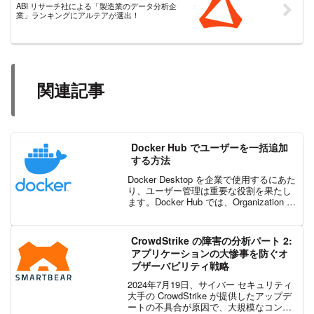
ABI リサーチ社による「製造業のデータ分析企
業」ランキングにアルテアが選出！
関連記事
Docker Hub でユーザーを一括追加
する方法
Docker Desktop を企業で使用するにあた
り、ユーザー管理は重要な役割を果たし
ます。Docker Hub では、Organization 内
に所属するメンバーを管理することがで
きます。Docker では、このユーザーのオ
ンボーディ...
CrowdStrike の障害の分析パート 2:
アプリケーションの大惨事を防ぐオ
ブザーバビリティ戦略
2024年7月19日、サイバー セキュリティ
大手の CrowdStrike が提供したアップデ
ートの不具合が原因で、大規模なコンピ