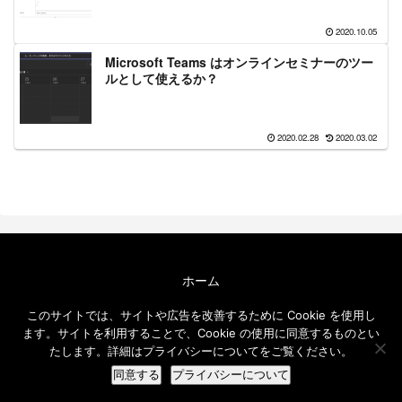
2020.10.05
Microsoft Teams はオンラインセミナーのツー
ルとして使えるか？
2020.02.28
2020.03.02
ホーム
エクセルソフト ブログについて
このサイトでは、サイトや広告を改善するために Cookie を使用し
免責事項
ます。サイトを利用することで、Cookie の使用に同意するものとい
メールニュース
たします。詳細はプライバシーについてをご覧ください。
© 2016-2026 エクセルソフト ブログ.
同意する
プライバシーについて
ホーム
検索
トップ
サイドバー