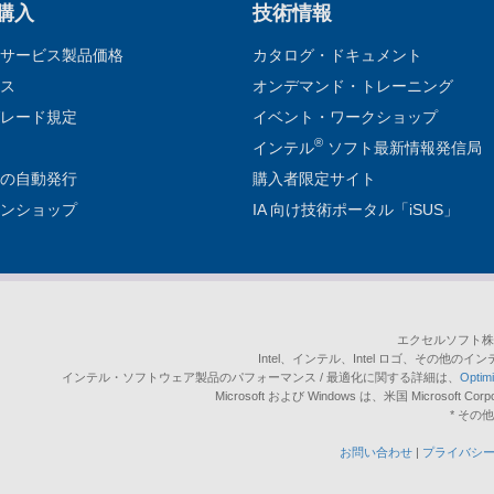
 購入
技術情報
サービス製品価格
カタログ・ドキュメント
ス
オンデマンド・トレーニング
レード規定
イベント・ワークショップ
®
インテル
ソフト最新情報発信局
の自動発行
購入者限定サイト
ンショップ
IA 向け技術ポータル「iSUS」
エクセルソフト株
Intel、インテル、Intel ロゴ、その他のイン
インテル・ソフトウェア製品のパフォーマンス / 最適化に関する詳細は、
Opti
Microsoft および Windows は、米国 Micro
* そ
お問い合わせ
|
プライバシ