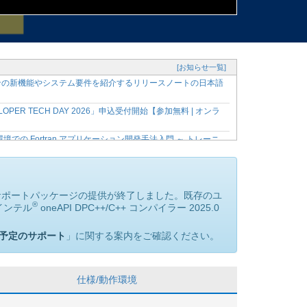
[お知らせ一覧]
ージョンの新機能やシステム要件を紹介するリリースノートの日本語
OPER TECH DAY 2026」申込受付開始【参加無料 | オンラ
dio* 環境での Fortran アプリケーション開発手法入門 ～ トレーニ
発ツールのバージョン 2026 に関する主な変更点を紹介 ～
の最新バージョン 2026 に対応する有償サポート製品を提
FPGA サポートパッケージの提供が終了しました。既存のユ
®
、インテル
oneAPI DPC++/C++ コンパイラー 2025.0
の資料、動画を購入者限定サイトで公開開始
 Fortran アプリケーション開発手法入門 ～【参加無料、事前登録制】
予定のサポート
」に関する案内をご確認ください。
適化セミナーのトレーニング資料、動画を購入者限定サイトで公開開
ナー申込受付開始【参加無料、事前登録制】
仕様/動作環境
ースノートの日本語参考訳を公開！
料、事前登録制】