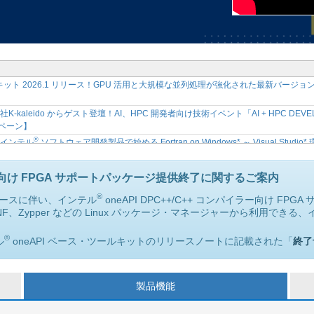
ールキット 2026.1 リリース！GPU 活用と大規模な並列処理が強化された最新バ
kaleido からゲスト登壇！AI、HPC 開発者向け技術イベント「AI + HPC DEVEL
ンペーン】
®
】インテル
ソフトウェア開発製品で始める Fortran on Windows* ～ Visual Stu
限定サイトで公開開始
®
ウェア開発ツール 2026 リリース記念セミナー開催決定 ～ インテル
ソフトウェア開
イラー向け FPGA サポートパッケージ提供終了に関するご案内
®
ト向け CPU と GPU のパフォーマンスを加速！インテル
ソフトウェア開発ツール
®
リリースに伴い、インテル
oneAPI DPC++/C++ コンパイラー向け 
NF、Zypper などの Linux パッケージ・マネージャーから利用できる
®
™
】インテル
VTune
プロファイラーから始める CPU プロファイル トレーニング
ェア開発製品で始める Fortran on Windows* ～ Visual Studio* 環境での
®
ル
oneAPI ベース・ツールキットのリリースノートに記載された「
終了
®
™
】インテル
Core
Ultra プロセッサー向け OpenMP* アプリケーションの最
™
e
プロファイラーから始める CPU プロファイルについて学べるオンラインセミ
製品機能
®
対応！インテル
ソフトウェア開発ツール 2025.3.1 の新機能や変更点を紹介するリリ
™
Ultra プロセッサー向け OpenMP* アプリケーションの最適化セミナー【参加無