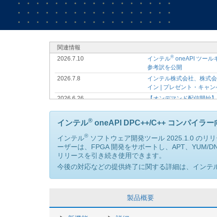
関連情報
®
2026.7.10
インテル
oneAPI ツ
参考訳を公開
2026.7.8
インテル株式会社、株式会社K-
イン | プレゼント・キャ
2026.6.26
【オンデマンド配信開始
ング資料、動画を購入者
®
2026.5.20
7/10 (金) インテル
ソフト
®
インテル
oneAPI DPC++/C++ コンパ
2026.5.14
データセンターやクライアン
®
インテル
ソフトウェア開発ツール 2025.1.0 の
供開始
ーザーは、FPGA 開発をサポートし、APT、YUM/D
2026.5.1
【オンデマンド配信開始
リリースを引き続き使用できます。
®
2026.4.17
6/18 (木) インテル
ソフトウ
今後の対応などの提供終了に関する詳細は、インテ
2026.4.17
【オンデマンド配信開始
始
®
2026.3.3
4/23 (木) インテル
VTun
製品概要
2026.1.28
Visual Studio 2026 
®
2026.1.28
3/27 (金) インテル
Core