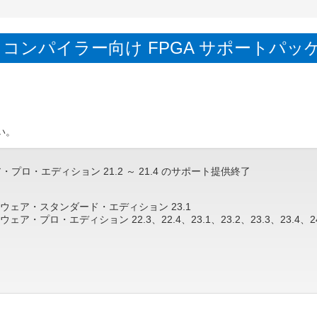
®
】インテル
oneAPI ベース & HPC ツールキット 最新情報のご紹介セミナーの
an 2026 / 2026.2.2 (月) ～ 2.3 (火) / タワーホール船堀 / 無料 / 主催・共催
/C++ コンパイラー向け FPGA サポートパ
26.1.26 (月) ～ 1.29 (木) / 大阪府立国際会議場 / 有料 / 主催・共催: SupercomputingAsi
®
/icpx、ifx 向けインテル
コンパイラー最適化オプションのご紹介セミナーのトレ
い。
・プロ・エディション 21.2 ～ 21.4 のサポート提供終了
フトウェア・スタンダード・エディション 23.1
ウェア・プロ・エディション 22.3、22.4、23.1、23.2、23.3、23.4、24