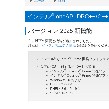
新機能
詳細
2026.1.17
【オンデマンド配信開始
2026.1.10
Supercomputing Jap
®
インテル
oneAPI DPC++
2026.1.10
SCA/HPCAsia 2026 / 20
2025.12.25
【オンデマンド配信開始】icx
バージョン 2025 新機能
主に以下の変更と機能が追加されました。
詳細は、
インテル社公開の情報
(英語) を参照くださ
®
®
インテル
Quartus
Prime 開発ソフトウェア
以下の OS に対するサポートの追加
®
®
インテル
Quartus
Prime 開発ソ
®
®
インテル
Quartus
Prime 開発ソフト
Windows* 10 および 11
Ubuntu* 22.04
RHEL* 8.6、9、9.1
SUSE* 15 SP5