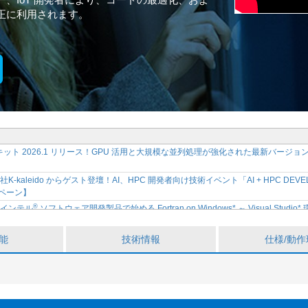
正に利用されます。
ールキット 2026.1 リリース！GPU 活用と大規模な並列処理が強化された最新バ
kaleido からゲスト登壇！AI、HPC 開発者向け技術イベント「AI + HPC DEVEL
ンペーン】
®
】インテル
ソフトウェア開発製品で始める Fortran on Windows* ～ Visual Stu
限定サイトで公開開始
®
ウェア開発ツール 2026 リリース記念セミナー開催決定 ～ インテル
ソフトウェア開
能
技術情報
仕様/動作
®
ト向け CPU と GPU のパフォーマンスを加速！インテル
ソフトウェア開発ツール
®
™
】インテル
VTune
プロファイラーから始める CPU プロファイル トレーニング
ェア開発製品で始める Fortran on Windows* ～ Visual Studio* 環境での