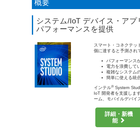
概要
2026.4.17
【オンデマンド配信開始
始
®
2026.3.3
4/23 (木) インテル
VTun
システム/IoT デバイス・
2026.1.28
Visual Studio 2026 
パフォーマンスを提供
®
2026.1.28
3/27 (金) インテル
Core
2026.1.17
【オンデマンド配信開始
2026.1.10
Supercomputing Jap
スマート・コネクテッド
個に達すると予測され
2026.1.10
SCA/HPCAsia 2026 / 20
2025.12.25
【オンデマンド配信開始】icx
パフォーマンス
電力を浪費して
複雑なシステム
簡単に使える統
®
インテル
System 
IoT 開発者を支援
ーム、モバイルデバイ
詳細・新機
能