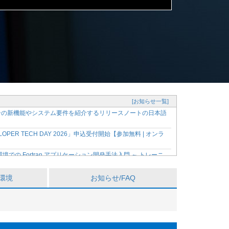
[お知らせ一覧]
ージョンの新機能やシステム要件を紹介するリリースノートの日本語
OPER TECH DAY 2026」申込受付開始【参加無料 | オンラ
dio* 環境での Fortran アプリケーション開発手法入門 ～ トレーニ
発ツールのバージョン 2026 に関する主な変更点を紹介 ～
環境
お知らせ/FAQ
の最新バージョン 2026 に対応する有償サポート製品を提
の資料、動画を購入者限定サイトで公開開始
 Fortran アプリケーション開発手法入門 ～【参加無料、事前登録制】