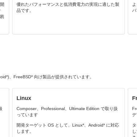
ド開
優れたパフォーマンスと低消費電力の実現に適した製
よ
サ
品です。
バ
易
ndroid*)、FreeBSD* 向け製品が提供されています。
Linux
F
り扱
Composer、Professional、Ultimate Edition で取り扱
F
っています
デ
開発ターゲット OS として、Linux*、Android* に対応
タ
します。
し