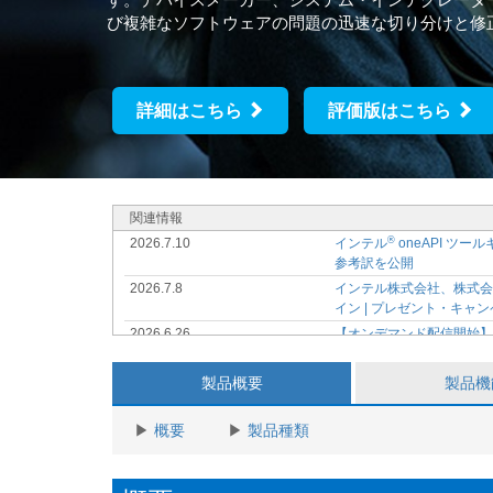
び複雑なソフトウェアの問題の迅速な切り分けと修
詳細はこちら
評価版はこちら
関連情報
®
2026.7.10
インテル
oneAPI ツ
参考訳を公開
2026.7.8
インテル株式会社、株式会社K-
イン | プレゼント・キャ
2026.6.26
【オンデマンド配信開始
ング資料、動画を購入者
®
2026.5.20
7/10 (金) インテル
ソフト
製品概要
製品機
2026.5.14
データセンターやクライアン
供開始
概要
製品種類
2026.5.1
【オンデマンド配信開始
®
2026.4.17
6/18 (木) インテル
ソフトウ