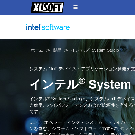
®
ホーム
製品
インテル
System Studio
システム / IoT デバイス・アプリケーション開発を
®
インテル
System 
®
インテル
System Studio は、システム/Io
力効率、ハイパフォーマンスおよび信頼性を有する
です。
UEFI、オペレーティング・システム、ドライバー・
ンを含む、システム・ソフトウェアのすべてのレイ
す。デバイスメーカー、システム・インテグレーター