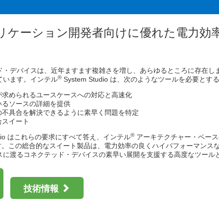
®
™
】インテル
Core
Ultra プロセッサー向け OpenMP* アプリケーションの最
™
e
プロファイラーから始める CPU プロファイルについて学べるオンラインセミ
アプリケーション開発者向けに優れた電力効
®
対応！インテル
ソフトウェア開発ツール 2025.3.1 の新機能や変更点を紹介するリリ
™
Ultra プロセッサー向け OpenMP* アプリケーションの最適化セミナー【参加無
®
】インテル
oneAPI ベース & HPC ツールキット 最新情報のご紹介セミナーの
an 2026 / 2026.2.2 (月) ～ 2.3 (火) / タワーホール船堀 / 無料 / 主催・共催
・デバイスは、近年ますます複雑さを増し、あらゆるところに存在します。
®
ています。インテル
System Studio は、次のようなツールを必要と
26.1.26 (月) ～ 1.29 (木) / 大阪府立国際会議場 / 有料 / 主催・共催: SupercomputingAsi
®
/icpx、ifx 向けインテル
コンパイラー最適化オプションのご紹介セミナーのトレ
が求められるユースケースへの対応と高速化
いるソースの詳細を提供
の不具合を解決できるように素早く問題を特定
合スイート
®
Studio はこれらの要求にすべて答え、インテル
アーキテクチャー・ベース
します。この総合的なスイート製品は、電力効率の良くハイパフォーマンス
スに渡るコネクテッド・デバイスの素早い展開を支援する高度なツール
技術情報