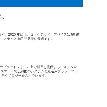
適化セミナーのトレーニング資料、動画を購入者限定サイトで公開開
ナー申込受付開始【参加無料、事前登録制】
率、
ースノートの日本語参考訳を公開！
料、事前登録制】
トレーニング資料、動画を購入者限定サイトで公開開始
: 一般社団法人スーパーコンピューティング・ジャパン
2020 年には、コネクテッド・デバイスは 50 億
するシステムと IoT 開発者に最適です。
a 2026
ーニング資料、動画を購入者限定サイトで公開開始
のプラットフォーム上で製品を提供するシステムや
なスマートで広範囲のシステムと組込みプラットフォ
とテクノロジーを含んでいます。