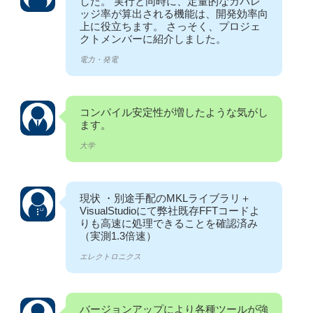
した。 実行と同時に、定量的なカバレ
ッジ率が算出される機能は、開発効率向
上に役立ちます。 さっそく、プロジェ
クトメンバーに紹介しました。
電力・発電
コンパイル安定性が増したような気がし
ます。
大学
現状 ・別途手配のMKLライブラリ＋
VisualStudioにて弊社既存FFTコードよ
りも高速に処理できることを確認済み
（実測1.3倍速）
エレクトロニクス
バージョンアップにより各種ツールが強