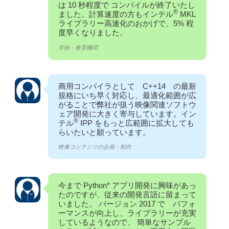
は 10 秒程度で コンパイルが終了いたし
®
ました。計算速度の方もインテル
MKL
ライブラリー高速化のおかげで、5% 程
度早くなりました。
学校・教育機関
商用コンパイラとして C++14 の最新
規格にいち早く対応し、最適化範囲が広
がることで弊社が扱う映像関連ソフトウ
ェア開発に大きく寄与しています。イン
®
テル
IPP をもっと広範囲に拡大しても
らいたいと願っています。
映像コンテンツの企画・制作
今まで Python* アプリ開発に興味があっ
たのですが、従来の開発言語に留まって
いました。 バージョン 2017 で パフォ
ーマンスが向上し、ライブラリーが充実
しているようなので、 簡単なサンプル