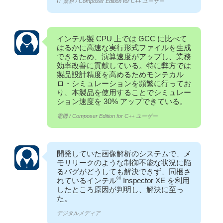
IT 業界 / Composer Edition for C++ ユーザー
インテル製 CPU 上では GCC に比べて
はるかに高速な実行形式ファイルを生成
できるため、演算速度がアップし、業務
効率改善に貢献している。特に弊方では
製品設計精度を高めるためモンテカル
ロ・シミュレーションを頻繁に行ってお
り、本製品を使用することでシミュレー
ション速度を 30% アップできている。
電機 / Composer Edition for C++ ユーザー
開発していた画像解析のシステムで、メ
モリリークのような制御不能な状況に陥
るバグがどうしても解決できず、同梱さ
®
れているインテル
Inspector XE を利用
したところ原因が判明し、解決に至っ
た。
デジタルメディア