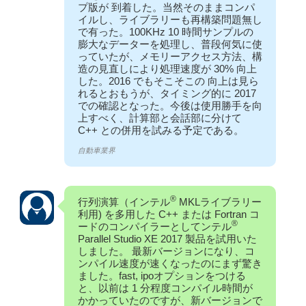
プ版が 到着した。当然そのままコンパ
イルし、ライブラリーも再構築問題無し
で有った。100KHz 10 時間サンプルの
膨大なデーターを処理し、普段何気に使
っていたが、メモリーアクセス方法、構
造の見直しにより処理速度が 30% 向上
した。2016 でもそこそこの 向上は見ら
れるとおもうが、タイミング的に 2017
での確認となった。今後は使用勝手を向
上すべく、計算部と会話部に分けて
C++ との併用を試みる予定である。
自動車業界
®
行列演算（インテル
MKLライブラリー
利用) を多用した C++ または Fortran コ
®
ードのコンパイラーとしてンテル
Parallel Studio XE 2017 製品を試用いた
しました。 最新バージョンになり、コ
ンパイル速度が速くなったのにまず驚き
ました。fast, ipoオプションをつける
と、以前は 1 分程度コンパイル時間が
かかっていたのですが、新バージョンで