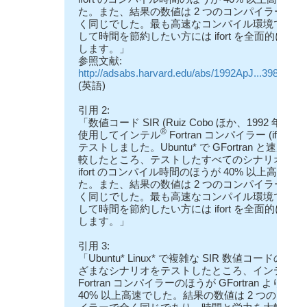
た。また、結果の数値は 2 つのコンパイラーで全
く同じでした。最も高速なコンパイル環境で作業
して時間を節約したい方には ifort を全面的に推奨
します。」
参照文献:
http://adsabs.harvard.edu/abs/1992ApJ...398..375
(英語)
引用 2:
「数値コード SIR (Ruiz Cobo ほか、1992 年) を
®
使用してインテル
Fortran コンパイラー (ifort) を
テストしました。Ubuntu* で GFortran と速度を比
較したところ、テストしたすべてのシナリオで
ifort のコンパイル時間のほうが 40% 以上高速で
た。また、結果の数値は 2 つのコンパイラーで全
く同じでした。最も高速なコンパイル環境で作業
して時間を節約したい方には ifort を全面的に推奨
します。」
引用 3:
「Ubuntu* Linux* で複雑な SIR 数値コードのさま
®
ざまなシナリオをテストしたところ、インテル
Fortran コンパイラーのほうが GFortran よりも
40% 以上高速でした。結果の数値は 2 つのコンパ