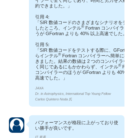
イラーで全く同じであり、時間と労力を大幅に節
約できました。」
引用 4:
「SIR 数値コードのさまざまなシナリオをテスト
®
したところ、インテル
Fortran コンパイラーのほ
うが GFortran よりも 40% 以上高速でした。」
引用 5:
「SIR 数値コードをテストする際に、GFortran か
®
らインテル
Fortran コンパイラーへ簡単に移行で
きました。結果の数値は 2 つのコンパイラーで全
®
く同じであるにもかかわらず、インテル
Fortran
コンパイラーのほうが GFortran よりも 40% 以上
高速でした。」
JAXA
Dr. in Astrophysics, International Top Young Fellow
Carlos Quintero Noda 氏
パフォーマンスが格段に上がっており使
い勝手が良いです。
IT 業界