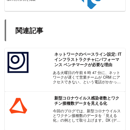
関連記事
ネットワークのベースライン設定: IT
インフラストラクチャにパフォーマ
ンス ベンチマークが必要な理由
ある火曜日の午前 6 時 47 分に、ネット
ワークが遅くて営業チームが CRM にア
クセスできない、という電話がかかって
きました。私は直ちに監視ダッシュボー
ドを確認しました。帯域幅の使用率に問
題はなさそうでした。レイテンシも悪く
新型コロナウイルス感染者数とワク
ありませんで...
チン接種数データを見える化
今回のブログでは、新型コロナウイルス
とワクチン接種数のデータを「見える
化」の例として取り上げます。DX (デジ
タル トランスフォーメーション) 化にあ
たり、データの見える化、ダッシュボー