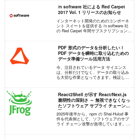
ド化は不可欠なプロセスの 1 つです。今
/n software 社による Red Carpet
回は、新型コロ...
2017 Vol. 1 リリースのお知らせ
インターネット開発のためのコンポーネ
ント スイートを提供する /n software 社
の Red Carpet 年間サブスクリプションが
アップデートされ、最新版がリリースさ
れました。Visual Studio 2017 のリリース
に向けて...
PDF 形式のデータを分析したい！
PDF データを瞬時に取り込むための
データ準備ツール活用方法
今、注目されているデータ サイエンス
は、分析だけでなく、データの取り込み
も大切な作業となってきます。検証した
い仮説を立てたとしても、適切なデータ
を扱いやすい形で拾ってこられるかは分
かりません。例えば、令和元年 7月 21日
React2Shell が示す React/Next.js
執行参議院議員通常...
脆弱性の深刻さ ～ 無視できなくなっ
たソフトウェア サプライ チェーン攻
撃
2025年後半から、npm の Shai-Hulud 事
件を代表例として、ソフトウェアのサプ
ライ チェーン攻撃が急増しています。そ
れに伴い、CVE による脆弱性対応も一層
厳格化されています。React Server
Components は...