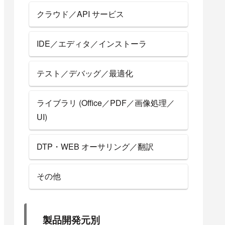
クラウド／API サービス
IDE／エディタ／インストーラ
テスト／デバッグ／最適化
ライブラリ (Office／PDF／画像処理／
UI)
DTP・WEB オーサリング／翻訳
その他
製品開発元別