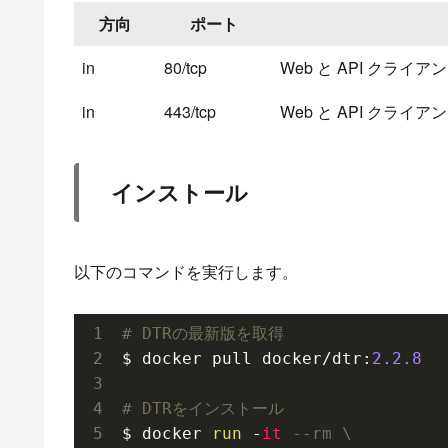
方向
ポート
in
80/tcp
Web と API クライア
in
443/tcp
Web と API クライア
インストール
以下のコマンドを実行します。
# DTRの最新版を取得
$ docker pull docker/dtr:
2.2
.8
# DTRをインストール
$ docker 
run
 -
it
--rm \