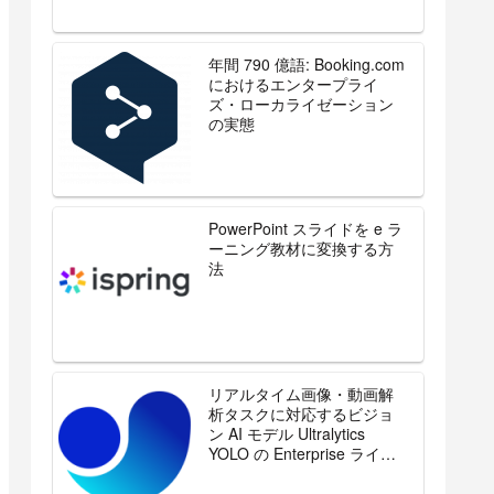
年間 790 億語: Booking.com
におけるエンタープライ
ズ・ローカライゼーション
の実態
PowerPoint スライドを e ラ
ーニング教材に変換する方
法
Format
 https://host[:port]):

リアルタイム画像・動画解
析タスクに対応するビジョ
ン AI モデル Ultralytics
YOLO の Enterprise ライセ
ンスを販売開始