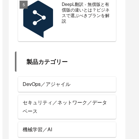
DeepL翻訳 - 無償版と有
償版の違いとは？ビジネ
スで選ぶべきプランを解
説
製品カテゴリー
DevOps／アジャイル
セキュリティ／ネットワーク／データ
ベース
r
 container is using one of the DTR ports. Un
機械学習／AI