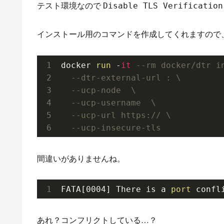
テスト環境なので
Disable TLS Verification
インストール用のコマンドを作成してくれますので
docker 
run
 -
it
--rm docker/dtr i
--dtr-external-url : \
--ucp-node  \
--ucp-username  \
--ucp-url https:// \
--ucp-insecure-tls
間違いがありませんね。
FATA[0004] There is a
 port 
confl
あれ？コンフリクトしている…？