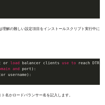
は理解の難しい設定項目をインストールスクリプト実行中に
t or 
load
 balancer clients 
use
to
 reach DTR. 
omain
and
 port):

or username):

トールするホスト名かロードバランサー名を記入します。