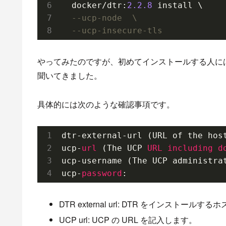
  docker/dtr:
2.2
.8
 install \

--ucp-node  \
--ucp-insecure-tls
やってみたのですが、初めてインストールする人に
聞いてきました。
具体的には次のような確認事項です。
dtr-external-url (URL of the hos
ucp-
url
 (The UCP 
URL
including
d
ucp-username (The UCP administrat
ucp-
password
DTR external url: DTR をインス
UCP url: UCP の URL を記入します。