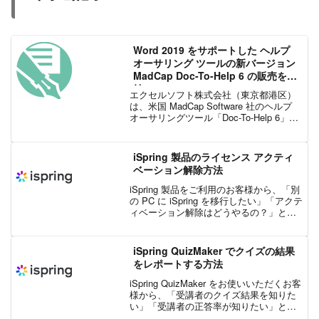
Word 2019 をサポートした ヘルプ
オーサリング ツールの新バージョン
MadCap Doc-To-Help 6 の販売を開
始
エクセルソフト株式会社（東京都港区）
は、米国 MadCap Software 社のヘルプ
オーサリングツール「Doc-To-Help 6」を
2019 年 8 月 21 日から日本国内で販売を
開始しました。MadCap Doc-To-Hel...
iSpring 製品のライセンス アクティ
ベーション解除方法
iSpring 製品をご利用のお客様から、「別
の PC に iSpring を移行したい」「アクテ
ィベーション解除はどうやるの？」とい
ったご質問をよくいただきます。そこで
今回は、iSpring 製品のアクティベーショ
ン解除について詳しくご説...
iSpring QuizMaker でクイズの結果
をレポートする方法
iSpring QuizMaker をお使いいただくお客
様から、「受講者のクイズ結果を知りた
い」「受講者の正答率が知りたい」とい
ったご質問をよくいただきます。そこで