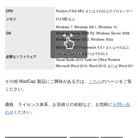
CPU
Pentium II 500 Mhz またはそれ以上のプロセッサー
メモリ
512 MB 以上
Windows 7, Windows 8/8.1, Windows 10,
OS
Windows Server 2008 R2, Windows Server 2008,
Windows Server 2012, Windows Vista
Microsoft .NET Framework 4.5.1 またはそれ以上
Internet Explorer 9 またはそれ以上
スクロールできます
必要なソフトウェア
Visual Studio 2010 Tools for Office Runtime
Microsoft Word 2010, Word 2013, または Word 2016
その他 MadCap 製品にご興味がある方は、
こちら
のページをご覧
ください。
価格、ライセンス体系、お見積りの依頼など、お気軽に
お問い合
わせ
ください。