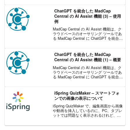
今回は、iSpring を使って設定できるレポ
ート機能についてご説明したいと...
ChatGPT を統合した MadCap
Central の AI Assist 機能 (3) – 使用
例
MadCap Central の AI Assist 機能は、ク
ラウドベースのオーサリング ツールであ
る MadCap Central に ChatGPT を統合し
て、ドキュメントおよびオンライン コン
テンツ作成のさまざまなフェーズで生成
...
ChatGPT を統合した MadCap
Central の AI Assist 機能 (1) – 概要
MadCap Central の AI Assist 機能は、ク
ラウドベースのオーサリング ツールであ
る MadCap Central に ChatGPT を統合し
て、ドキュメントおよびオンライン コン
テンツ作成のさまざまなフェーズで生成
...
iSpring QuizMaker – スマートフォ
ンでの画像の表示について
iSpring QuizMaker で、編集画面から画像
や動画を挿入しているのに、PC、タブレ
ットでは問題なく表示されるけれど、ス
マホで表示されない ということはなかっ
たでしょうか。その時は、Slide View か
ら画像や動画を挿入してい...