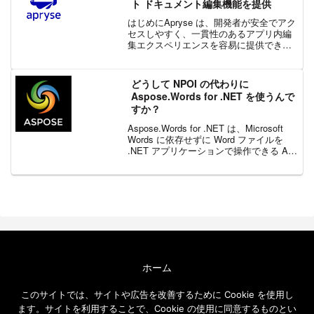
ト ドキュメント編集機能を提供
はじめにApryse は、開発者が安全でアク
セスしやすく、一貫性のあるアプリ内編
集エクスペリエンスを容易に提供できる
ようにすることで、ユーザーの生産性を
向上させ、コンテンツの完全なコントロ
ールを維持できるようにします。アプリ
どうして NPOI の代わりに
内ドキュメント編...
Aspose.Words for .NET を使うんで
すか？
Aspose.Words for .NET は、Microsoft
Words に依存せずに Word ファイルを
.NET アプリケーションで操作できる API
ライブラリです。本ブログでは、オープ
ンソース ライブラリの NPOI との比...
ホーム
エクセルソフト ブログについて
このサイトでは、サイトや広告を改善するために Cookie を使用し
免責事項
ます。サイトを利用することで、Cookie の使用に同意するものとい