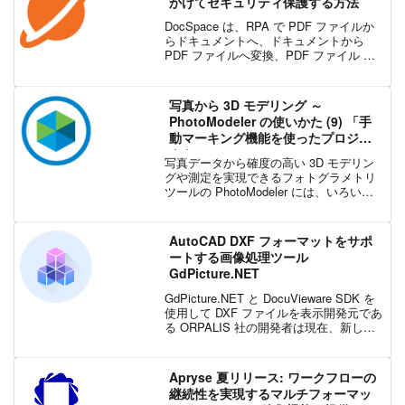
かけてセキュリティ保護する方法
DocSpace は、RPA で PDF ファイルか
らドキュメントへ、ドキュメントから
PDF ファイルへ変換、PDF ファイル の
圧縮や暗号化などの作業を効率化する
PDF ソリューションです。コーディング
不要な使いやすいインターフェイス...
写真から 3D モデリング ～
PhotoModeler の使いかた (9) 「手
動マーキング機能を使ったプロジェ
クト」
写真データから確度の高い 3D モデリン
グや測定を実現できるフォトグラメトリ
ツールの PhotoModeler には、いろいろ
な種類のターゲットを使った自動プロジ
ェクトや、SmartMatch テクノロジを使
った自動フィーチャー検出および...
AutoCAD DXF フォーマットをサポ
ートする画像処理ツール
GdPicture.NET
GdPicture.NET と DocuVieware SDK を
使用して DXF ファイルを表示開発元であ
る ORPALIS 社の開発者は現在、新しい
フォーマットの実装に取り組んでいま
す。 バージョン14.0.60 の DXF フォーマ
ッ...
Apryse 夏リリース: ワークフローの
継続性を実現するマルチフォーマッ