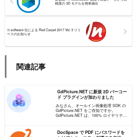
精度の 3D モデルを簡単抽出
/n software 社による Red Carpet 2017 Vol. 3 リリ
ースのお知らせ
関連記事
GdPicture.NET に新規 2D バーコー
ド プラグインが加わりました
みなさん、オールイン画像処理 SDK の
GdPicture.NET をご存知ですか。
GdPicture.NET は、100% ロイヤリティ
フリーのクライアントおよびサーバー配
布ライセンス付きのPDF、DOCX、画像
処理、ドキュメント画像化...
DocSpace で PDF にパスワードを