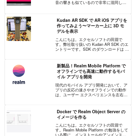
音の響きも似ているので非常に混同しや
すいですよね。そこで今回は UX と UI の
定義や、それらの関係について説明した
いと思います。UI と UX とは？...
Kudan AR SDK で AR iOS アプリを
作ってみよう〜マーカー上に 3D モ
デルを表示
こんにちは。エクセルソフトの田淵で
す。弊社取り扱いの Kudan AR SDK のエ
ントリーです。SDK のダウンロードは こ
ちら からお申込みください。SDK を使っ
た開発と、個人開発者のリリースは無料
でご利用いただけます。企業の方は有
新製品！Realm Mobile Platform で
料...
オフラインでも高速に動作するモバ
イル アプリを開発
現代のモバイル アプリ開発において、ア
プリの反応の速さやオフラインでの動作
は、ユーザー エクスペリエンスを左右す
る重要な鍵となります。開発者は、それ
らがすべて揃ったアプリを少しでも早く
ユーザーに届けるということを目標に
Docker で Realm Object Server の
日々開発を進めています...
イメージを作る
こんにちは。エクセルソフトの田淵で
す。Realm Mobile Platform の勉強をして
いる際に、インストールやアンインスト