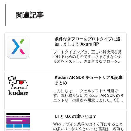
関連記事
条件付きフローをプロトタイプに追
加しましょう Axure RP
プロトタイピングは、正しい解決策を見
つけるためのものです。さまざまなシナ
リオをテストし、さまざまなフローを検
証することです。Axure RP の条件フロー
は、複数のフローやシーケンスをステー
クホルダーやテストを受けるユーザーに
Kudan AR SDK チュートリアル記事
示す最も強力な...
まとめ
こんにちは。エクセルソフトの田淵で
す。弊社取り扱いの Kudan AR SDK の各
エントリーの目次を用意しました。SDK
のダウンロードは こちら からお申込みく
ださい。SDK を使った開発と、個人開発
者のリリースは無料でご利用いただけ
UI と UX の違いとは？
ま...
Web デザイン業界ではよく耳にすること
の多い UI や UX といった用語は、名前も