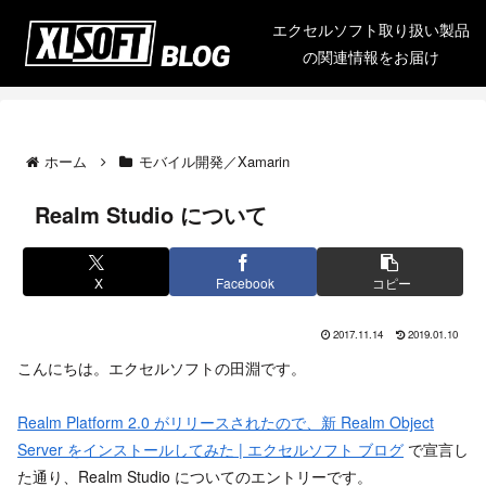
エクセルソフト取り扱い製品
の関連情報をお届け
ホーム
モバイル開発／Xamarin
Realm Studio について
X
Facebook
コピー
2017.11.14
2019.01.10
こんにちは。エクセルソフトの田淵です。
Realm Platform 2.0 がリリースされたので、新 Realm Object
Server をインストールしてみた | エクセルソフト ブログ
で宣言し
た通り、Realm Studio についてのエントリーです。