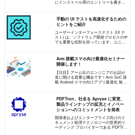
にインストール用のエントリーを書きま
したが、2019年1月現在、Realm Object
Server は 3.x になっています。ROS の...
手動の UI テストを高速化するための
ヒントをご紹介
ユーザーインターフェーステスト (UI テ
スト) は、ソフトウェア開発プロセスの中
でも重要な役割を担っています。ユニッ
トテストや統合テストはコードレベルで
の動作を保証するものですが、UIテスト
はユーザーの立場から最適な体験を保証
Arm 搭載スマホ向け最適化セミナー
する唯一の方...
開催します！
【注目】アーム社のエンジニアのお話が
直に聞ける貴重な機会です！Arm SoC 搭
載 Android スマホ向けアプリ最適化 無料
セミナー(5/17)お申し込みはこちら：
━━━━━━━━━━━━━━━━━━
━━━━━━━━━━━━━━━━━━..
PDFTron、社名を Apryse に変更、
.
製品ラインナップの拡充とイノベー
ションへのコミットメントを発表
開発者およびエンタープライズ向けのド
キュメント処理テクノロジーの世界的リ
ーディング プロバイダーである PDFTron
Systems Inc. は、ドキュメント処理分野