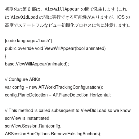
初期化の第 2 部は、
の間で発生します (これ
ViewWillAppear
は
の間に実行できる可能性がありますが、iOS の
ViewDidLoad
高度でステートフルなビュー初期化プロセスに常に注意します)。
[code language=”bash”]
public override void ViewWillAppear(bool animated)
{
base.ViewWillAppear(animated);
// Configure ARKit
var config = new ARWorldTrackingConfiguration();
config.PlaneDetection = ARPlaneDetection.Horizontal;
// This method is called subsequent to ViewDidLoad so we know
scnView is instantiated
scnView.Session.Run(config,
ARSessionRunOptions.RemoveExistingAnchors);