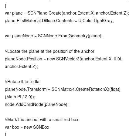
{
var plane = SCNPlane.Create(anchor.Extent.X, anchor.Extent.Z);
plane.FirstMaterial.Diffuse.Contents = UIColor.LightGray;
var planeNode = SCNNode.FromGeometry(plane);
//Locate the plane at the position of the anchor
planeNode.Position = new SCNVector3(anchor.Extent.X, 0.0f,
anchor.Extent.Z);
//Rotate it to lie flat
planeNode.Transform = SCNMatrix4.CreateRotationX((float)
(Math.PI / 2.0));
node.AddChildNode(planeNode);
//Mark the anchor with a small red box
var box = new SCNBox
{