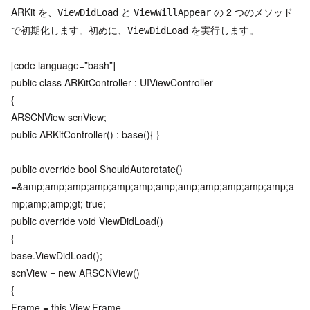
ARKit を、
と
の 2 つのメソッド
ViewDidLoad
ViewWillAppear
で初期化します。初めに、
を実行します。
ViewDidLoad
[code language=”bash”]
public class ARKitController : UIViewController
{
ARSCNView scnView;
public ARKitController() : base(){ }
public override bool ShouldAutorotate()
=&amp;amp;amp;amp;amp;amp;amp;amp;amp;amp;amp;amp;a
mp;amp;amp;gt; true;
public override void ViewDidLoad()
{
base.ViewDidLoad();
scnView = new ARSCNView()
{
Frame = this.View.Frame,