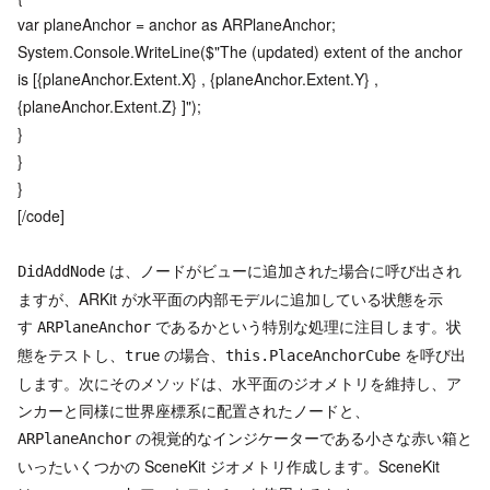
var planeAnchor = anchor as ARPlaneAnchor;
System.Console.WriteLine($"The (updated) extent of the anchor
is [{planeAnchor.Extent.X} , {planeAnchor.Extent.Y} ,
{planeAnchor.Extent.Z} ]");
}
}
}
[/code]
は、ノードがビューに追加された場合に呼び出され
DidAddNode
ますが、ARKit が水平面の内部モデルに追加している状態を示
す
であるかという特別な処理に注目します。状
ARPlaneAnchor
態をテストし、
の場合、
を呼び出
true
this.PlaceAnchorCube
します。次にそのメソッドは、水平面のジオメトリを維持し、ア
ンカーと同様に世界座標系に配置されたノードと、
の視覚的なインジケーターである小さな赤い箱と
ARPlaneAnchor
いったいくつかの SceneKit ジオメトリ作成します。SceneKit