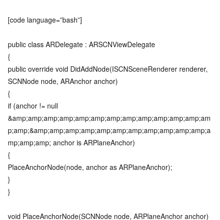
[code language=”bash”]
public class ARDelegate : ARSCNViewDelegate
{
public override void DidAddNode(ISCNSceneRenderer renderer,
SCNNode node, ARAnchor anchor)
{
if (anchor != null
&amp;amp;amp;amp;amp;amp;amp;amp;amp;amp;amp;amp;am
p;amp;&amp;amp;amp;amp;amp;amp;amp;amp;amp;amp;amp;a
mp;amp;amp; anchor is ARPlaneAnchor)
{
PlaceAnchorNode(node, anchor as ARPlaneAnchor);
}
}
void PlaceAnchorNode(SCNNode node, ARPlaneAnchor anchor)