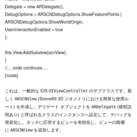
Delegate = new ARDelegate(),
DebugOptions = ARSCNDebugOptions.ShowFeaturePoints |
ARSCNDebugOptions.ShowWorldOrigin,
UserInteractionEnabled = true
};
this.View.AddSubview(scnView);
}
//… code continues …
[/code]
これは、一般的な iOS
のサブクラスです。新
UIViewController
しく
(SceneKit 3D ジオメトリにおける簡単な使用ル
ARSCNView
ート) を作成し、デリゲート オブジェクトを
(後程説
ARDelegate
明あり) と呼ばれるクラスのインスタンスへ設定して、デバッグを
視覚化し、タッチに応答するビューを有効化し、ビューの階層
に
を追加します。
ARSCNView