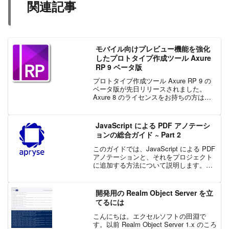
関連記事
モバイル向けプレビュー機能を強化
したプロトタイプ作成ツール Axure
RP 9 ベータ版
プロトタイプ作成ツール Axure RP 9 の
ベータ版が先日リリースされました。
Axure 8 のライセンスをお持ちの方は、
そのまま Axure RP 9 ベーダ版をご利用
いただけます。Axure RP 9 ベータ版のダ
ウンロードについて...
JavaScript による PDF アノテーシ
ョンの総合ガイド ~ Part 2
このガイドでは、JavaScript による PDF
アノテーションと、それをプロジェクト
に追加する方法について説明します。こ
の記事は、Part 1 の続きとなります。
Part 1 の記事はこちら。ユースケースア
ノテーションが何であるかはお...
開発用の Realm Object Server を立
てるには
こんにちは。エクセルソフトの田淵で
す。以前 Realm Object Server 1.x のころ