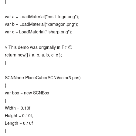
};
var a = LoadMaterial("msft_logo.png");
var b = LoadMaterial("xamagon.png");
var c = LoadMaterial("fsharp.png");
// This demo was originally in F# 🙂
return new[] { a, b, a, b, c, c };
}
SCNNode PlaceCube(SCNVector3 pos)
{
var box = new SCNBox
{
Width = 0.10f,
Height = 0.10f,
Length = 0.10f
};