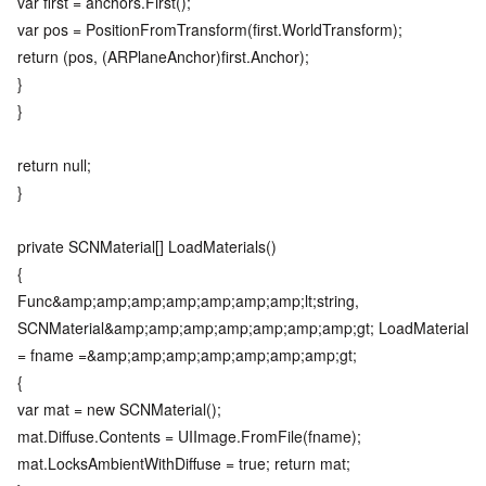
var first = anchors.First();
var pos = PositionFromTransform(first.WorldTransform);
return (pos, (ARPlaneAnchor)first.Anchor);
}
}
return null;
}
private SCNMaterial[] LoadMaterials()
{
Func&amp;amp;amp;amp;amp;amp;amp;lt;string,
SCNMaterial&amp;amp;amp;amp;amp;amp;amp;gt; LoadMaterial
= fname =&amp;amp;amp;amp;amp;amp;amp;gt;
{
var mat = new SCNMaterial();
mat.Diffuse.Contents = UIImage.FromFile(fname);
mat.LocksAmbientWithDiffuse = true; return mat;