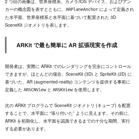
2 つ目の画像は、世界座標系、カメラ/iOS デバイス、およびアン
カーの概念図を表すとともに、
によって定義され
ARPlaneAnchor
た水平面、世界座標系と水平面に基づいて配置された 3D
SceneKit ジオメトリを表します。
ARKit で最も簡単に AR 拡張現実を作成
開発者は、実際に ARKit でのレンダリングを完全にコントロール
できますが、ほとんどの場合、SceneKit (3D) と SpriteKit (2D) に
基づいた、AR (augmented-reality) コンテンツを提供する事前に
定義した
と
を使用します。
ARSCNView
ARSKView
次の ARKit プログラムで SceneKit ジオメトリ (キューブ) を配置
することで、水平面に “張り付いた” ように見えます。その前に、
ARKit を初期化し、水平面を認識できるまでの十分な期間、実行
する必要があります。