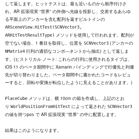
して返します。ヒットテストは、最も近いものから順序付けさ
れ、AR 拡張現実 “世界” の外側へ光線を投影し、交差するあらゆ
る平面上のアンカーを含む配列を返すビルトインの
ARSceneView.HitTest(SCNVector3,
メソッドを使用して行われます。配列が
ARHitTestResultType)
空でない場合、1 番目を取得し、位置を
(アンカーの
SCNVector3
行列の適切なコンポ―ネントから抽出) として返しま
NMatrix4
す。(ヒストリカル ノート: これらの行列に使用されるタイプは、
iOS 11 のベータ期間中に Xamarin バインディングで行優先と列優
先が切り替わりました。ベータ期間中に書かれたコードをレビュ
ーすると、回転や変換が転位したように見えることがあります。)
メソッドは、横 10cm の箱を作成し、上記のとお
PlaceCube
り
によって返された
WorldPositionFromHitTest
SCNVector3
の値を持つ
で AR 拡張現実 “世界” の中に配置します。
pos
結果はこのようになります。