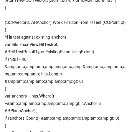
}
(SCNVector3, ARAnchor) WorldPositionFromHitTest (CGPoint pt)
{
//Hit test against existing anchors
var hits = scnView.HitTest(pt,
ARHitTestResultType.ExistingPlaneUsingExtent);
if (hits != null
&amp;amp;amp;amp;amp;amp;amp;amp;&amp;amp;amp;amp;a
mp;amp;amp;amp; hits.Length
&amp;amp;amp;amp;amp;amp;amp;gt; 0)
{
var anchors = hits.Where(r
=&amp;amp;amp;amp;amp;amp;amp;gt; r.Anchor is
ARPlaneAnchor);
if (anchors.Count() &amp;amp;amp;amp;amp;amp;amp;gt; 0)
{