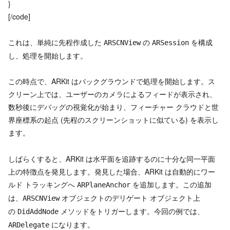
}
[/code]
これは、単純に先程作成した
の
を構成
ARSCNView
ARSession
し、処理を開始します。
この時点で、ARKit はバックグラウンドで処理を開始します。ス
クリーン上では、ユーザーのカメラによるフィードが表示され、
数秒後にデバッグの視覚化が始まり、フィーチャー クラウドと世
界座標系の起点 (先程のスクリーンショットに似ている) を表示し
ます。
しばらくすると、ARKit は水平面を追跡するのに十分な同一平面
上の特徴点を発見します。発見した場合、ARKit は自動的にワー
ルド トラッキングへ
を追加します。この追加
ARPlaneAnchor
は、
オブジェクトのデリゲート オブジェクト上
ARSCNView
の
メソッドをトリガーします。今回の例では、
DidAddNode
になります。
ARDelegate