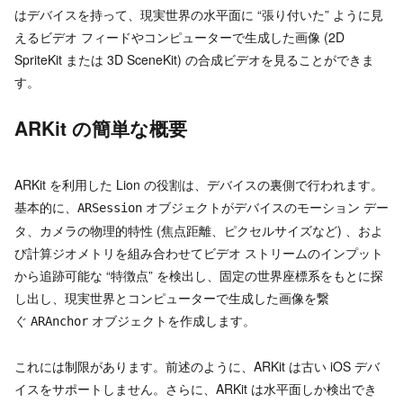
はデバイスを持って、現実世界の水平面に “張り付いた” ように見
えるビデオ フィードやコンピューターで生成した画像 (2D
SpriteKit または 3D SceneKit) の合成ビデオを見ることができま
す。
ARKit の簡単な概要
ARKit を利用した Lion の役割は、デバイスの裏側で行われます。
基本的に、
オブジェクトがデバイスのモーション デー
ARSession
タ、カメラの物理的特性 (焦点距離、ピクセルサイズなど) 、およ
び計算ジオメトリを組み合わせてビデオ ストリームのインプット
から追跡可能な “特徴点” を検出し、固定の世界座標系をもとに探
し出し、現実世界とコンピューターで生成した画像を繋
ぐ
オブジェクトを作成します。
ARAnchor
これには制限があります。前述のように、ARKit は古い iOS デバ
イスをサポートしません。さらに、ARKit は水平面しか検出でき