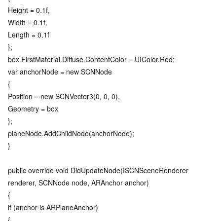
Height = 0.1f,
Width = 0.1f,
Length = 0.1f
};
box.FirstMaterial.Diffuse.ContentColor = UIColor.Red;
var anchorNode = new SCNNode
{
Position = new SCNVector3(0, 0, 0),
Geometry = box
};
planeNode.AddChildNode(anchorNode);
}
public override void DidUpdateNode(ISCNSceneRenderer
renderer, SCNNode node, ARAnchor anchor)
{
if (anchor is ARPlaneAnchor)
{