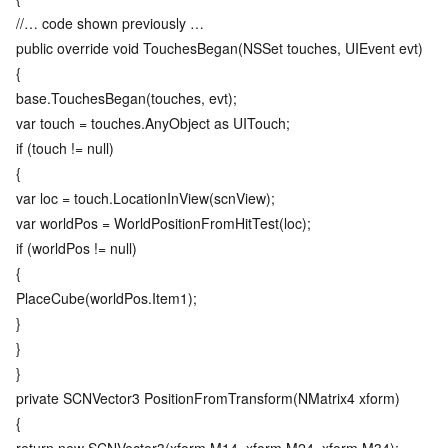
//… code shown previously …
public override void TouchesBegan(NSSet touches, UIEvent evt)
{
base.TouchesBegan(touches, evt);
var touch = touches.AnyObject as UITouch;
if (touch != null)
{
var loc = touch.LocationInView(scnView);
var worldPos = WorldPositionFromHitTest(loc);
if (worldPos != null)
{
PlaceCube(worldPos.Item1);
}
}
}
private SCNVector3 PositionFromTransform(NMatrix4 xform)
{
return new SCNVector3(xform.M14, xform.M24, xform.M34);