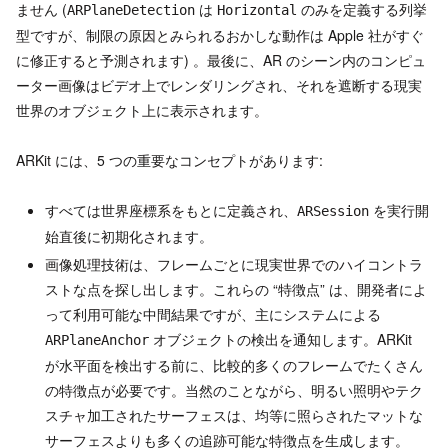
ません (
は
のみを定義する列挙
ARPlaneDetection
Horizontal
型ですが、制限の原因とみられるおかしな動作は Apple 社がすぐ
に修正すると予測されます) 。最後に、AR のシーン内のコンピュ
ーター画像はビデオ上でレンダリングされ、それを遮断する現実
世界のオブジェクト上に表示されます。
ARKit には、5 つの重要なコンセプトがあります:
すべては世界座標系をもとに定義され、
を実行開
ARSession
始直後に初期化されます。
画像処理技術は、フレームごとに現実世界でのハイコントラ
ストな点を探し出します。これらの “特徴点” は、開発者によ
って利用可能な中間結果ですが、主にシステムによる
オブジェクトの検出を通知します。ARKit
ARPlaneAnchor
が水平面を検出する前に、比較的多くのフレームでたくさん
の特徴点が必要です。当然のことながら、明るい照明やテク
スチャ加工されたサーフェスは、均等に照らされたマットな
サーフェスよりも多くの追跡可能な特徴点を生成します。