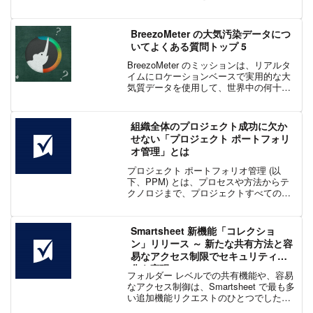
合します。個人およびオープン ソース ユ
ーザー向けにアカウント ベースの無料体
験を提供し、次世代...
BreezoMeter の大気汚染データにつ
いてよくある質問トップ 5
BreezoMeter のミッションは、リアルタ
イムにロケーションベースで実用的な大
気質データを使用して、世界中の何十億
もの人々の健康状態を改善することで
す。 BreezoMeter は大気汚染に関する膨
大な量のデータを収集し、それを実用
組織全体のプロジェクト成功に欠か
的...
せない「プロジェクト ポートフォリ
オ管理」とは
プロジェクト ポートフォリオ管理 (以
下、PPM) とは、プロセスや方法からテ
クノロジまで、プロジェクトすべての構
成要素を一元管理することです。プロジ
ェクトを定量的および定性的な要因に基
づいて優先順位付け、最も信頼性が高
Smartsheet 新機能「コレクショ
く、収益性が高く、リ...
ン」リリース ～ 新たな共有方法と容
易なアクセス制限でセキュリティ強
化を実現
フォルダー レベルでの共有機能や、容易
なアクセス制御は、Smartsheet で最も多
い追加機能リクエストのひとつでした。
最新のアップデートでは、ユーザーが特