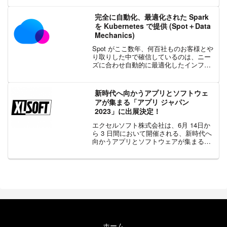
定の情報や作業に集中できるように、ワ
ークスペース内の情報を整理する機能
完全に自動化、最適化された Spark
「コレクショ...
を Kubernetes で提供 (Spot＋Data
Mechanics)
Spot がここ数年、何百社ものお客様とや
り取りした中で確信しているのは、ニー
ズに合わせ自動的に最適化したインフラ
をアプリケーションが備えている場合、
クラウドでもスケールアップして、クラ
ウドへの展開を拡大できるということで
新時代へ向かうアプリとソフトウェ
す。Spot は...
アが集まる「アプリ ジャパン
2023」に出展決定！
エクセルソフト株式会社は、6月 14日か
ら 3 日間において開催される、新時代へ
向かうアプリとソフトウェアが集まる
「アプリ ジャパン 2023」に出展いたし
ます。このイベントでは、アプリ / ソフ
トウェア開発を支援する 6 つの最先端の
ツールやプラットフォームを紹介しま
す。
ホーム