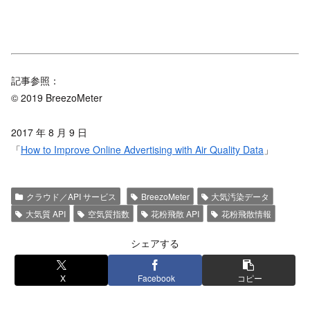
記事参照：
© 2019 BreezoMeter
2017 年 8 月 9 日
「
How to Improve Online Advertising with Air Quality Data
」
クラウド／API サービス
BreezoMeter
大気汚染データ
大気質 API
空気質指数
花粉飛散 API
花粉飛散情報
シェアする
X
Facebook
コピー