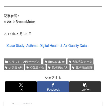
記事参照：
© 2019 BreezoMeter
2017 年 5 月 23 日
「
Case Study: Asthma, Digital Health & Air Quality Data
」
クラウド／API サービス
BreezoMeter
大気汚染データ
大気質 API
空気質指数
花粉飛散 API
花粉飛散情報
シェアする
X
Facebook
コピー