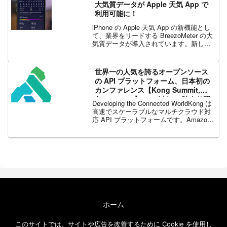
大気質データが Apple 天気 App で
利用可能に！
iPhone の Apple 天気 App の新機能とし
て、業界をリードする BreezoMeter の大
気質データが導入されています。新しい
iOS 14.3 アップデートの一部として、
iPhone の Apple 天気 App のユーザ...
世界一の人気を誇るオープンソース
の API プラットフォーム、日本初の
カンファレンス【Kong Summit,
Japan 2021】12/2 (木) 13 時より開
Developing the Connected WorldKong は
催 (本イベントは終了いたしました)
高速でスケーラブルなマルチクラウド対
応 API プラットフォームです。Amazon
Web Service、Microsoft Azure、Google
Cloud P...
ホーム
エクセルソフト ブログについて
このサイトでは、サイトや広告を改善するために Cookie を使用し