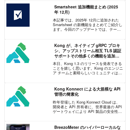
定の情報や作業に集中できるように、ワ
ークスペース内の情報を整理する機能
Smartsheet 追加機能まとめ (2025
「コレクショ...
年 12月)
本記事では、2025年 12月に追加された
Smartsheet の新機能をまとめてご紹介し
ます。今回のアップデートでは、テーブ
ル ビューにおけるリクエストの可視化と
一元管理が可能になり、進行中の更新依
頼をこれまで以上に明確に把握できるよ
Kong が、ネイティブ gRPC プロキ
う...
シ、アップストリーム相互 TLS 認証
サポートその他多くの機能を追加し
た Kong 1.3 をリリース
本日、Kong 1.3 のリリースを発表できる
ことを嬉しく思います。Kong のエンジニ
ア チームと素晴らしいコミュニティは、
この 1.3 リリースで多くの機能と改善案
を提供しています。1.2 リリースの成功に
基づくバージョン 1.3 では...
Kong Konnect による大規模な API
管理の簡素化
昨年登場した Kong Konnect Cloud は、
開発者と API 所有者に、世界最速の API
ゲートウェイにより API 製品の安全性と
管理を実現する強力な方法を提供しまし
た。ユーザーは、Kong のホスティングさ
れたランタイム ...
BreezoMeter のハイパーローカルな