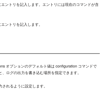
ログにエントリを記入します。エントリには現在のコマンドが含
グにエントリを記入します。
ons
オプション
のデフォルト値
は
configuration コマンドで
と、
ログの
出力を書き込む場所を指定できます。
力されるように設定
しま
す。