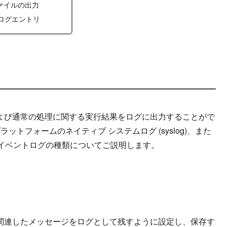
ァイルの出力
og ログエントリ
よび通常の処理に関する
実行結果を
ログ
に出力
することがで
のプラットフォームのネイティブ
システムログ (syslog)、また
イベントログの種類についてご説明します。
関連したメッセージをログとして残すように設定し、保存す