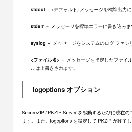
stdout
－ (デフォルト) メッセージを標準出力
stderr
－ メッセージを標準エラーに書き込みま
syslog
－ メッセージをシステムの
ログ
ファシ
<ファイル名>
－ メッセージを指定したファイ
ルは上書きされます。
logoptions オプション
SecureZIP
/
PKZIP
Server
を
起動する
たび
に現在のコ
ます。また、
logoptions
を設定して PKZIP が終了