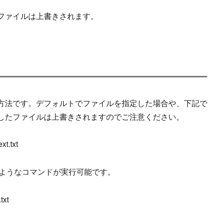
ファイルは上書きされます。
方法です。
デフォルト
で
ファイルを指定した場合や
、
下記で
したファイルは
上書きされますのでご注意ください。
xt.txt
ような
コマンド
が
実行可能です。
txt