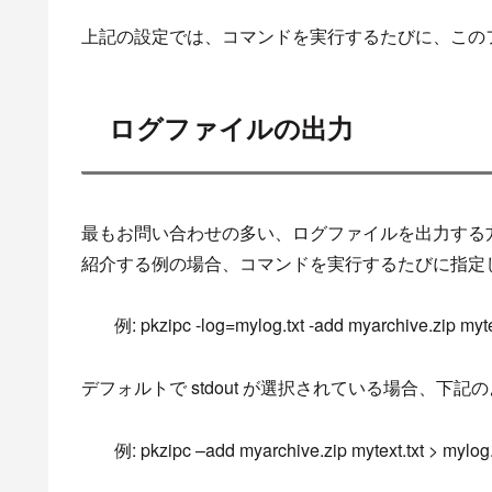
上記の設定では、
コマンド
を
実行
す
るたびに、この
ログファイルの出力
最もお問い合わせの多い、
ログファイルを出力する
紹介する例
の
場合、
コマンド
を
実行
す
るたびに
指定
例:
pkzipc
-log=mylog.txt -add myarchive.zip myte
デフォルトで
stdout
が選択されている場合、
下
記の
例
:
pkzipc
–
add
myarchive.zip mytext.txt
>
mylog.