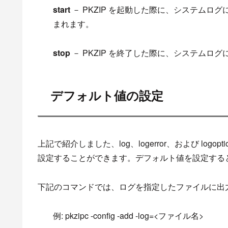
start
－ PKZIP を起動した際に、システム
まれます。
stop
－ PKZIP を終了した際に、システムロ
デフォルト値の設定
上記で紹介
しま
した、
log、
logerror
、および
logopti
設定することができます。
デフォルト値を設定する
下記のコマンド
では
、ログを指定したファイルに出
例:
pkzipc
-config -add -log=<ファイル名>