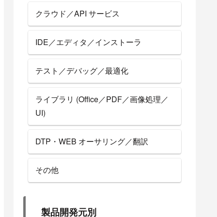
クラウド／API サービス
IDE／エディタ／インストーラ
テスト／デバッグ／最適化
ライブラリ (Office／PDF／画像処理／
UI)
DTP・WEB オーサリング／翻訳
その他
製品開発元別