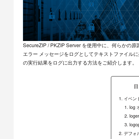
SecureZIP
/
PKZIP
Server
を使用中に、何らかの原
エラー
メッセージ
をログとして
テキストファイルに
の
実行
結果をログ
に出力
する方法をご紹介します。
目
イベン
lo
log
log
デフォ