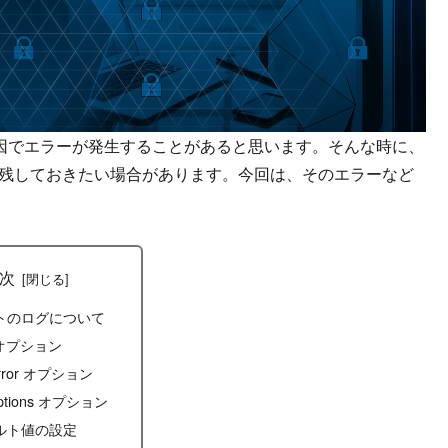
因でエラーが
発生す
ることがあ
ると思います
。
そんな時に、
残しておきたい場合
があります
。
今回は、そのエラーなど
次
トのログについて
g オプション
error オプション
options オプション
ルト値の設定