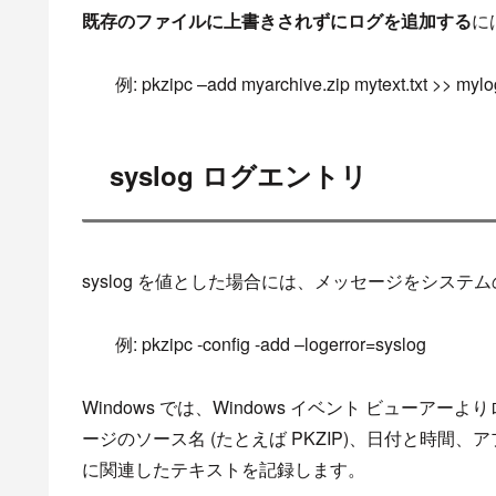
既存のファイルに上書きされずにログを追加する
に
例
:
pkzipc
–
add
myarchive.zip mytext.txt
>
>
mylog
syslog ログエントリ
syslog を値とし
た場合には、
メッセージをシステム
例:
pkzipc
-config -add –
logerror
=syslog
Windows では、
Windows イベント
ビューアーより
ージのソース名 (たとえば PKZIP)、日付と時間、
に関連したテキストを記録します。