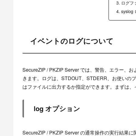
ログフ
sysl
イベントのログについて
SecureZIP
/
PKZIP
Server
では、
警告、エラー、お
きます。
ログは、STDOUT、STDERR、お使い
はファイルに出力するか指定ができます。
まずは、
log オプション
SecureZIP
/
PKZIP
Server
の
通常操作
の
実行結果
に